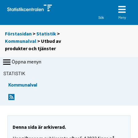
Meny
Sök
Förstasidan
>
Statistik
>
Kommunalval
> Utbud av
produkter och tjänster
Öppna menyn
STATISTIK
Kommunalval
Denna sida är arkiverad.