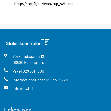
http://stat.fi/til/kvaa/tup_sv.html
Verkstadsgatan
13
00580
Helsingfors
Växel
029 551 1000
Informationstjänst
029 551 2220
info@stat.fi
Fråga oss