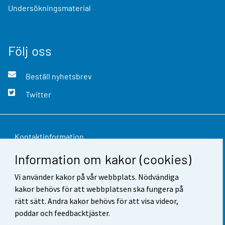
Undersökningsmaterial
Följ oss
Beställ nyhetsbrev
Twitter
Kontaktinformation
Information om kakor (cookies)
Respons
Vi använder kakor på vår webbplats. Nödvändiga
Användarvillkor
kakor behövs för att webbplatsen ska fungera på
Dataskydd
rätt sätt. Andra kakor behövs för att visa videor,
poddar och feedbacktjäster.
Tillgänglighet