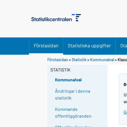
Förstasidan
Statistiska uppgifter
Sta
D
Förstasidan
>
Statistik
>
Kommunalval
> Klass
u
STATISTIK
f
l
Kommunalval
y
D
t
Ändringar i denna
U
t
statistik
w
a
Kommande
r
G
offentliggöranden
t
i