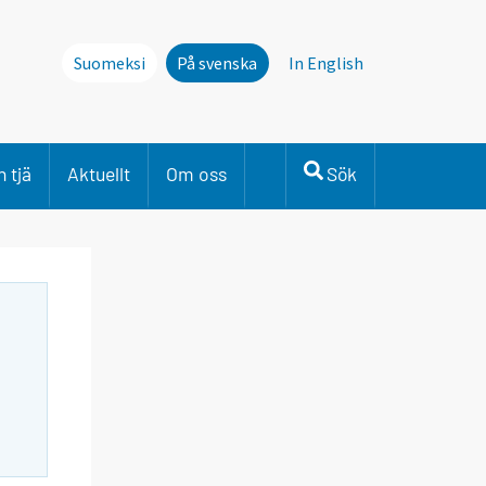
Suomeksi
På svenska
In English
 tjä
Aktuellt
Om oss
Sök