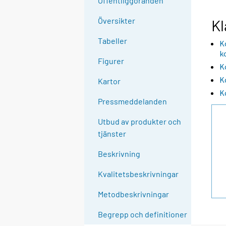
Offentliggöranden
l
l
Översikter
Kl
e
Tabeller
K
n
k
a
Figurer
K
n
K
n
Kartor
K
a
Pressmeddelanden
n
t
Utbud av produkter och
j
tjänster
Ã
¤
Beskrivning
n
Kvalitetsbeskrivningar
s
t
Metodbeskrivningar
.
Begrepp och definitioner