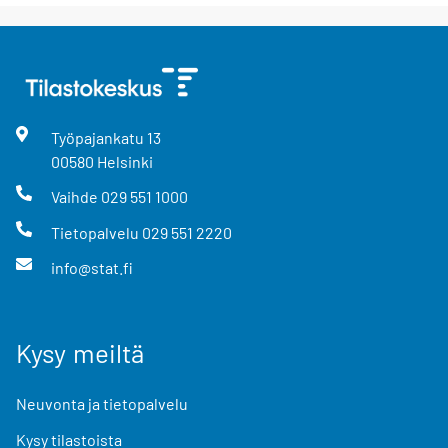
Työpajankatu
13
00580
Helsinki
Vaihde
029 551 1000
Tietopalvelu
029 551 2220
info@stat.fi
Kysy meiltä
Neuvonta ja tietopalvelu
Kysy tilastoista