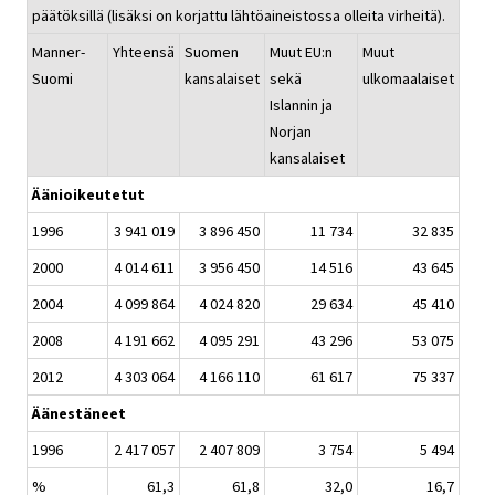
päätöksillä (lisäksi on korjattu lähtöaineistossa olleita virheitä).
Manner-
Yhteensä
Suomen
Muut EU:n
Muut
Suomi
kansalaiset
sekä
ulkomaalaiset
Islannin ja
Norjan
kansalaiset
Äänioikeutetut
1996
3 941 019
3 896 450
11 734
32 835
2000
4 014 611
3 956 450
14 516
43 645
2004
4 099 864
4 024 820
29 634
45 410
2008
4 191 662
4 095 291
43 296
53 075
2012
4 303 064
4 166 110
61 617
75 337
Äänestäneet
1996
2 417 057
2 407 809
3 754
5 494
%
61,3
61,8
32,0
16,7