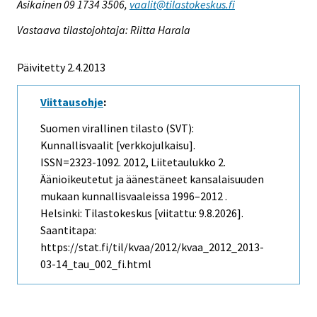
Asikainen 09 1734 3506,
vaalit@tilastokeskus.fi
Vastaava tilastojohtaja: Riitta Harala
Päivitetty 2.4.2013
Viittausohje
:
Suomen virallinen tilasto (SVT):
Kunnallisvaalit [verkkojulkaisu].
ISSN=2323-1092. 2012, Liitetaulukko 2.
Äänioikeutetut ja äänestäneet kansalaisuuden
mukaan kunnallisvaaleissa 1996–2012 .
Helsinki: Tilastokeskus [viitattu: 9.8.2026].
Saantitapa:
https://stat.fi/til/kvaa/2012/kvaa_2012_2013-
03-14_tau_002_fi.html