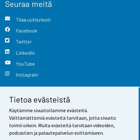
Seuraa meitä
Tilaa uutisviesti
Facebook
Twitter
LinkedIn
YouTube
Instagram
Tietoa evästeistä
Yhteystiedot
Käytämme sivustollamme evästeitä.
Palaute
Välttämättömiä evästeitä tarvitaan, jotta sivusto
toimii oikein. Muita evästeitä tarvitaan videoiden,
Käyttöehdot
podcastien ja palautepalvelun esittämiseen.
Tietosuoja