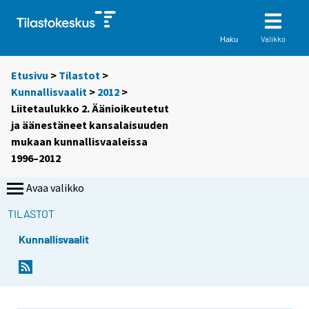
Valikko
Haku
Etusivu
>
Tilastot
>
Kunnallisvaalit
>
2012
>
Liitetaulukko 2. Äänioikeutetut
ja äänestäneet kansalaisuuden
mukaan kunnallisvaaleissa
1996–2012
Avaa valikko
TILASTOT
Kunnallisvaalit