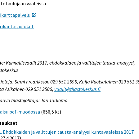
stotaulujaan vaaleista.
ikarttapalvelu
tokantataulukot
e: Kunnallisvaalit 2017, ehdokkaiden ja valittujen tausta-analyysi,
stokeskus
tietoja: Sami Fredriksson 029 551 2696, Kaija Ruotsalainen 029 551 3
a Asikainen 029 551 3506,
vaalit@tilastokeskus.fi
aava tilastojohtaja: Jari Tarkoma
kaisu pdf-muodossa
(656,5 kt)
saukset
1. Ehdokkaiden ja valittujen tausta-analyysi kuntavaaleissa 2017
(27.4.2017)