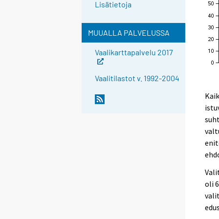
Lisätietoja
MUUALLA PALVELUSSA
Vaalikarttapalvelu 2017
Vaalitilastot v. 1992-2004
Kaik
istu
suht
valt
enit
ehdo
Vali
oli 
vali
edus