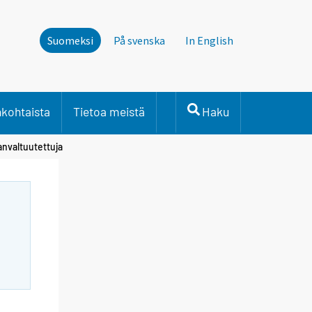
Suomeksi
På svenska
In English
nkohtaista
Tietoa meistä
Haku
anvaltuutettuja