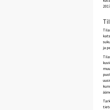
kats
2017
Ti
Tila
kats
suku
ja p
Til
kuvi
muun
puol
uusi
kunn
ääne
Tar
tiet