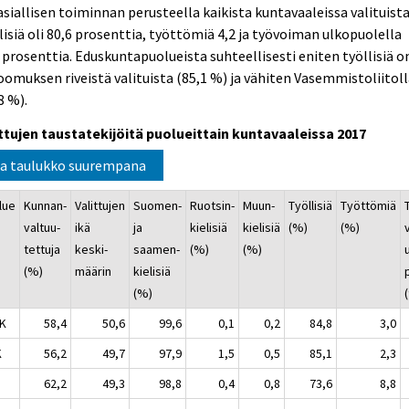
siallisen toiminnan perusteella kaikista kuntavaaleissa valituist
lisiä oli 80,6 prosenttia, työttömiä 4,2 ja työvoiman ulkopuolella
 prosenttia. Eduskuntapuolueista suhteellisesti eniten työllisiä o
omuksen riveistä valituista (85,1 %) ja vähiten Vasemmistoliitol
8 %).
ittujen taustatekijöitä puolueittain kuntavaaleissa 2017
a taulukko suurempana
lue
Kunnan-
Valittujen
Suomen-
Ruotsin-
Muun-
Työllisiä
Työttömiä
valtuu-
ikä
ja
kielisiä
kielisiä
(%)
(%)
tettuja
keski-
saamen-
(%)
(%)
(%)
määrin
kielisiä
(%)
K
58,4
50,6
99,6
0,1
0,2
84,8
3,0
K
56,2
49,7
97,9
1,5
0,5
85,1
2,3
62,2
49,3
98,8
0,4
0,8
73,6
8,8