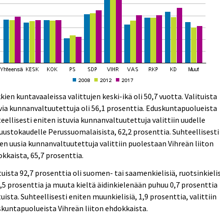
kien kuntavaaleissa valittujen keski-ikä oli 50,7 vuotta. Valituista
via kunnanvaltuutettuja oli 56,1 prosenttia. Eduskuntapuolueista
eellisesti eniten istuvia kunnanvaltuutettuja valittiin uudelle
uustokaudelle Perussuomalaisista, 62,2 prosenttia. Suhteellisesti
en uusia kunnanvaltuutettuja valittiin puolestaan Vihreän liiton
kkaista, 65,7 prosenttia.
tuista 92,7 prosenttia oli suomen- tai saamenkielisiä, ruotsinkieli
6,5 prosenttia ja muuta kieltä äidinkielenään puhuu 0,7 prosenttia
tuista. Suhteellisesti eniten muunkielisiä, 1,9 prosenttia, valittiin
kuntapuolueista Vihreän liiton ehdokkaista.