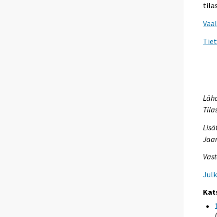
tila
Vaal
Tie
Lähd
Tila
Lisä
Jaan
Vast
Jul
Kat