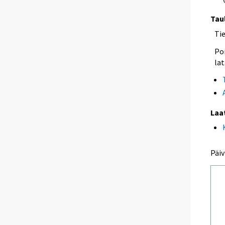
Tau
Ti
Poi
lat
Laa
Päiv