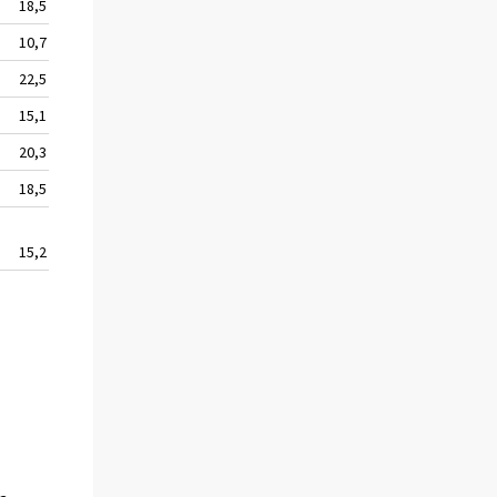
18,5
44 255
10,7
41 126
22,5
39 897
15,1
53 998
20,3
45 538
18,5
43 647
15,2
48 087