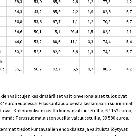
P
59,3
53,0
95,9
2,9
1,2
77,3
4,2
R
34,3
43,2
95,9
2,2
1,9
82,6
6,7
56,8
53,6
97,7
1,1
1,2
70,8
6,7
P
54,6
50,1
5,1
93,4
1,5
82,8
2,1
44,0
53,2
88,6
11,1
0,3
74,4
5,4
t
50,2
52,5
92,9
5,9
1,3
74,8
6,7
ki
tut
56,1
50,7
92,7
6,5
0,7
80,6
4,2
kien valittujen keskimääräiset valtionveronalaiset tulot ovat
087 euroa vuodessa. Eduskuntapuolueista keskimäärin suurimmat
t ovat Kokoomuksen uusilla kunnanvaltuutetuilla, 67 152 euroa,
immät Perussuomalaisten uusilla valtuutetuilla, 39 580 euroa.
emmat tiedot kuntavaalien ehdokkaista ja valituista löytyvät