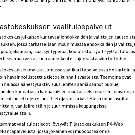
auksesta: Ehdokkaiden ja valittujen tausta-analyysi kuntavaaleis
.
lastokeskuksen vaalitulospalvelut
stokeskus julkaisee kuntavaaliehdokkaiden ja valittujen taustoist
auksen, jossa tarkastellaan muun muassa ehdokkaiden ja valittuj
puolijakaumaa, ikää, syntyperää, koulutusta, työllisyyttä, tulota
erheasemaa verrattuna äänioikeutettujen vastaaviin tietoihin.
astokeskuksen maksuttomassa vaalikarttapalvelussa on kartoin j
oin havainnollistettua tietoa kunnallisvaaleista. Teemoina ovat
 muassa äänestysaktiivisuus, eniten ääniä saanut puolue,
ueiden kannatus ja kannatuksen muutos sekä nuorten, naisten ja
en valtuutettujen osuus. Tietoja voi tarkastella eri aluetasoilla:
ittain, vaalipiireittäin ja suurimmissa kaupungeissa
stysalueittain.
kemmat vaalitulostiedot löytyvät Tilastokeskuksen PX-Web
okantapalvelusta, jossa jokainen voi muodostaa omia