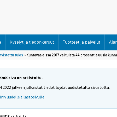
a
Kyselyt ja tiedonkeruut
Tuotteet ja palvelut
Aja
hvistettu tulos
> Kuntavaaleissa 2017 valituista 44 prosenttia uusia kunn
ämä sivu on arkistoitu.
.4.2022 jälkeen julkaistut tiedot löydät uudistetulta sivustolta.
iirry uudelle tilastosivulle
aistu: 27.4.2017