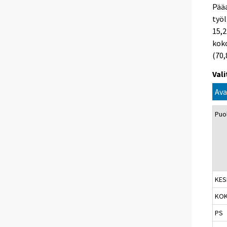
Pääa
työl
15,2
koko
(70,
Val
Ava
Puo
KES
KO
PS