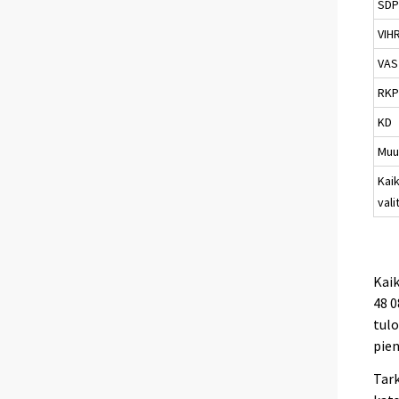
SD
VIH
VAS
RK
KD
Muu
Kaik
vali
Kaik
48 
tulo
pien
Tark