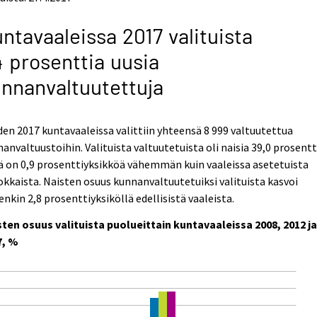
ntavaaleissa 2017 valituista
 prosenttia uusia
nnanvaltuutettuja
en 2017 kuntavaaleissa valittiin yhteensä 8 999 valtuutettua
anvaltuustoihin. Valituista valtuutetuista oli naisia 39,0 prosentt
 on 0,9 prosenttiyksikköä vähemmän kuin vaaleissa asetetuista
kkaista. Naisten osuus kunnanvaltuutetuiksi valituista kasvoi
enkin 2,8 prosenttiyksiköllä edellisistä vaaleista.
sten osuus valituista puolueittain kuntavaaleissa 2008, 2012 j
7, %