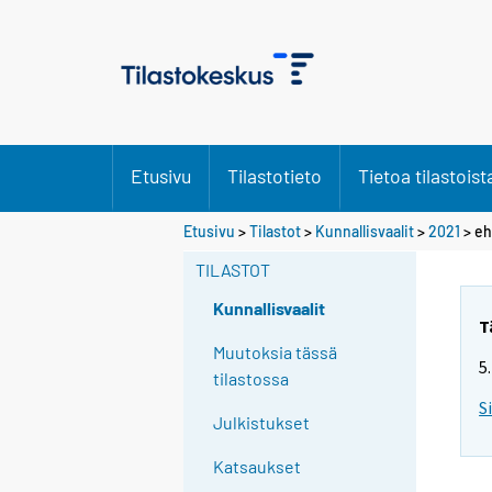
Etusivu
Tilastotieto
Tietoa tilastoist
S
Etusivu
>
Tilastot
>
Kunnallisvaalit
>
2021
>
eh
i
TILASTOT
i
r
Kunnallisvaalit
r
T
y
Muutoksia tässä
5
t
tilastossa
t
S
Julkistukset
o
i
Katsaukset
s