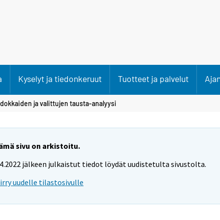
a
Kyselyt ja tiedonkeruut
Tuotteet ja palvelut
Aja
dokkaiden ja valittujen tausta-analyysi
ämä sivu on arkistoitu.
.4.2022 jälkeen julkaistut tiedot löydät uudistetulta sivustolta.
iirry uudelle tilastosivulle