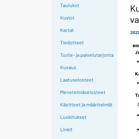
e
Taulukot
Ku
e
va
Kuviot
n
p
Kartat
202
a
l
Tiedotteet
en
v
J
Tuote- ja palvelutarjonta
e
l
Kuvaus
u
K
u
Laatuselosteet
n
Menetelmäselosteet
.
T
Käsitteet ja määritelmät
Luokitukset
Linkit