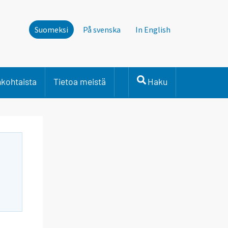
Suomeksi
På svenska
In English
nkohtaista
Tietoa meistä
Haku