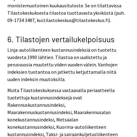
monistemuotoinen kuukausituloste. Se on tilattavissa
Tilastokeskuksesta tilastoa tuottavasta yksiköstä (puh.
09-1734 3487, kui.tilastokeskus@tilastokeskus.fi).
6. Tilastojen vertailukelpoisuus
Linja-autoliikenteen kustannusindeksiä on tuotettu
vuodesta 1990 lähtien. Tilastoa on uudistettu ja
perusvuosia muutettu viiden vuoden välein. Vanhojen
indeksien tuotantoa on jatkettu ketjuttamalla niitä
uuden indeksin muutoksilla.
Muita Tilastokeskuksessa vastaavalla periaatteella
tuotettuja kustannusindeksejä ovat
Rakennuskustannusindeksi,
Maarakennuskustannusindeksi, Maarakennusalan
konekustannusindeksi, Metsäalan
konekustannusindeksi, Kuorma-autoliikenteen
kustannusindeksi, Taksi- ja sairaankuljetusliikenteen