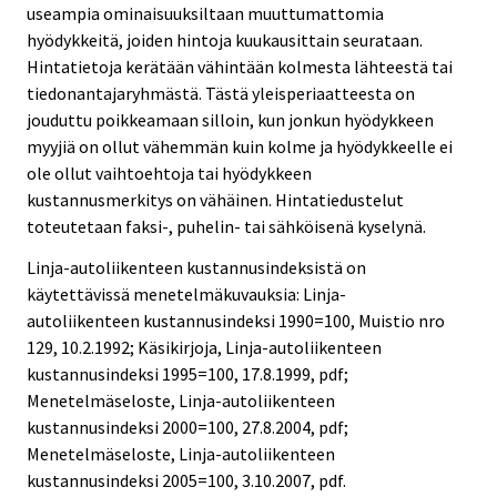
useampia ominaisuuksiltaan muuttumattomia
hyödykkeitä, joiden hintoja kuukausittain seurataan.
Hintatietoja kerätään vähintään kolmesta lähteestä tai
tiedonantajaryhmästä. Tästä yleisperiaatteesta on
jouduttu poikkeamaan silloin, kun jonkun hyödykkeen
myyjiä on ollut vähemmän kuin kolme ja hyödykkeelle ei
ole ollut vaihtoehtoja tai hyödykkeen
kustannusmerkitys on vähäinen. Hintatiedustelut
toteutetaan faksi-, puhelin- tai sähköisenä kyselynä.
Linja-autoliikenteen kustannusindeksistä on
käytettävissä menetelmäkuvauksia: Linja-
autoliikenteen kustannusindeksi 1990=100, Muistio nro
129, 10.2.1992; Käsikirjoja, Linja-autoliikenteen
kustannusindeksi 1995=100, 17.8.1999, pdf;
Menetelmäseloste, Linja-autoliikenteen
kustannusindeksi 2000=100, 27.8.2004, pdf;
Menetelmäseloste, Linja-autoliikenteen
kustannusindeksi 2005=100, 3.10.2007, pdf.