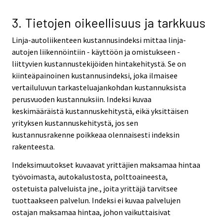
3. Tietojen oikeellisuus ja tarkkuus
Linja-autoliikenteen kustannusindeksi mittaa linja-
autojen liikennöintiin - käyttöön ja omistukseen -
liittyvien kustannustekijöiden hintakehitystä. Se on
kiinteäpainoinen kustannusindeksi, joka ilmaisee
vertailuluvun tarkasteluajankohdan kustannuksista
perusvuoden kustannuksiin. Indeksi kuvaa
keskimääräistä kustannuskehitystä, eikä yksittäisen
yrityksen kustannuskehitystä, jos sen
kustannusrakenne poikkeaa olennaisesti indeksin
rakenteesta.
Indeksimuutokset kuvaavat yrittäjien maksamaa hintaa
työvoimasta, autokalustosta, polttoaineesta,
ostetuista palveluista jne., joita yrittäjä tarvitsee
tuottaakseen palvelun. Indeksi ei kuvaa palvelujen
ostajan maksamaa hintaa, johon vaikuttaisivat