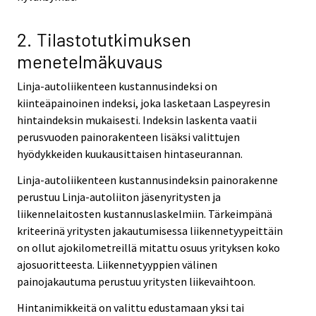
2. Tilastotutkimuksen
menetelmäkuvaus
Linja-autoliikenteen kustannusindeksi on
kiinteäpainoinen indeksi, joka lasketaan Laspeyresin
hintaindeksin mukaisesti. Indeksin laskenta vaatii
perusvuoden painorakenteen lisäksi valittujen
hyödykkeiden kuukausittaisen hintaseurannan.
Linja-autoliikenteen kustannusindeksin painorakenne
perustuu Linja-autoliiton jäsenyritysten ja
liikennelaitosten kustannuslaskelmiin. Tärkeimpänä
kriteerinä yritysten jakautumisessa liikennetyypeittäin
on ollut ajokilometreillä mitattu osuus yrityksen koko
ajosuoritteesta. Liikennetyyppien välinen
painojakautuma perustuu yritysten liikevaihtoon.
Hintanimikkeitä on valittu edustamaan yksi tai