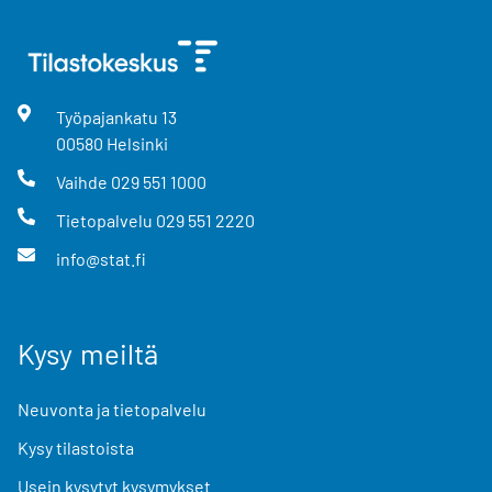
Työpajankatu
13
00580
Helsinki
Vaihde
029 551 1000
Tietopalvelu
029 551 2220
info@stat.fi
Kysy meiltä
Neuvonta ja tietopalvelu
Kysy tilastoista
Usein kysytyt kysymykset