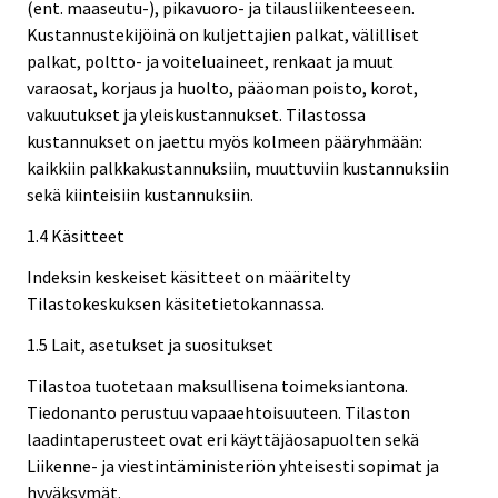
(ent. maaseutu-), pikavuoro- ja tilausliikenteeseen.
Kustannustekijöinä on kuljettajien palkat, välilliset
palkat, poltto- ja voiteluaineet, renkaat ja muut
varaosat, korjaus ja huolto, pääoman poisto, korot,
vakuutukset ja yleiskustannukset. Tilastossa
kustannukset on jaettu myös kolmeen pääryhmään:
kaikkiin palkkakustannuksiin, muuttuviin kustannuksiin
sekä kiinteisiin kustannuksiin.
1.4 Käsitteet
Indeksin keskeiset käsitteet on määritelty
Tilastokeskuksen käsitetietokannassa.
1.5 Lait, asetukset ja suositukset
Tilastoa tuotetaan maksullisena toimeksiantona.
Tiedonanto perustuu vapaaehtoisuuteen. Tilaston
laadintaperusteet ovat eri käyttäjäosapuolten sekä
Liikenne- ja viestintäministeriön yhteisesti sopimat ja
hyväksymät.