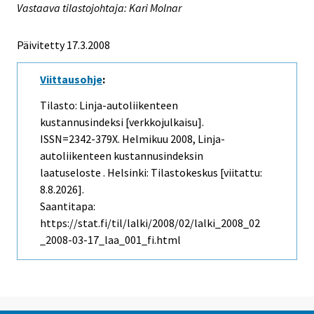
Vastaava tilastojohtaja: Kari Molnar
Päivitetty 17.3.2008
Viittausohje
:
Tilasto: Linja-autoliikenteen
kustannusindeksi [verkkojulkaisu].
ISSN=2342-379X.
Helmikuu
2008, Linja-
autoliikenteen kustannusindeksin
laatuseloste . Helsinki: Tilastokeskus [viitattu:
8.8.2026].
Saantitapa:
https://stat.fi/til/lalki/2008/02/lalki_2008_02
_2008-03-17_laa_001_fi.html