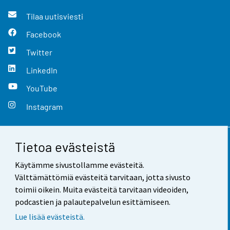
Tilaa uutisviesti
Facebook
Twitter
LinkedIn
YouTube
Instagram
Tietoa evästeistä
Yhteystiedot
Käytämme sivustollamme evästeitä.
Palaute
Välttämättömiä evästeitä tarvitaan, jotta sivusto
toimii oikein. Muita evästeitä tarvitaan videoiden,
Käyttöehdot
podcastien ja palautepalvelun esittämiseen.
Tietosuoja
Lue lisää evästeistä.