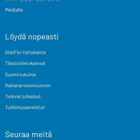
Medialle
Löydä nopeasti
StatFin-tietokanta
Tilastotietokannat
Suomi lukuina
Rahanarvonmuunnin
Tulevat julkaisut
Tutkimusaineistot
Seuraa meitä