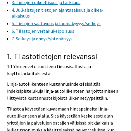
3. Tietojen oikeellisuus ja tarkkuus
4. Julkaistujen tietojen ajantasaisuus ja oikea-
aikaisuus
5. Tietojen saatavuus ja läpinäkyvyys/selkeys
6. Tilastojen vertailukelpoisuus
7. Selkeys ja eheys/yhtenäisyys
1. Tilastotietojen relevanssi
1.1 Yhteenveto tuotteen tietosisällöstä ja
käyttötarkoituksesta
Linja-autoliikenteen kustannusindeksi sisältää
indeksipistelukuja linja-autoliikenteen harjoittamiseen
liittyvistä kustannustekijöistä liikennetyypeittäin.
Tilastoa käytetään kuvaamaan hintapaineita linja-
autoliikenteen alalla. Sitä käytetään keskeisesti alan
yrittäjien ja palvelujen ostajien välisissä pitkäaikaisia
kuljetussopimuksia käsittelevissä neuvotteluissa, kun