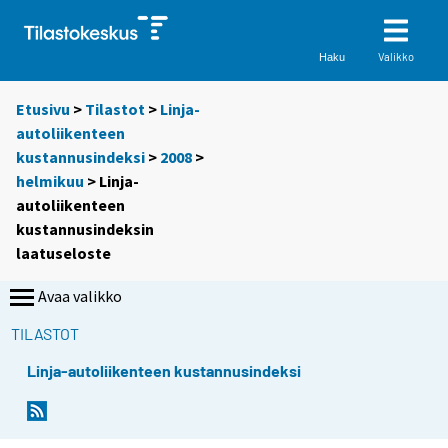
Valikko
Haku
Etusivu
>
Tilastot
>
Linja-
autoliikenteen
kustannusindeksi
>
2008
>
helmikuu
> Linja-
autoliikenteen
kustannusindeksin
laatuseloste
Avaa valikko
TILASTOT
Linja-autoliikenteen kustannusindeksi