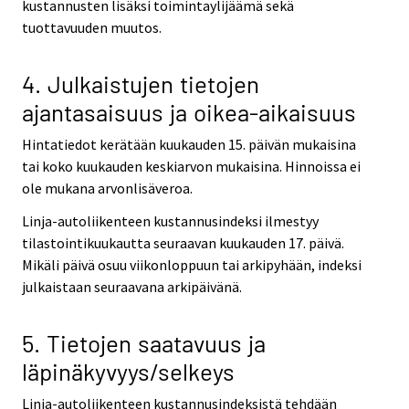
kustannusten lisäksi toimintaylijäämä sekä
tuottavuuden muutos.
4. Julkaistujen tietojen
ajantasaisuus ja oikea-aikaisuus
Hintatiedot kerätään kuukauden 15. päivän mukaisina
tai koko kuukauden keskiarvon mukaisina. Hinnoissa ei
ole mukana arvonlisäveroa.
Linja-autoliikenteen kustannusindeksi ilmestyy
tilastointikuukautta seuraavan kuukauden 17. päivä.
Mikäli päivä osuu viikonloppuun tai arkipyhään, indeksi
julkaistaan seuraavana arkipäivänä.
5. Tietojen saatavuus ja
läpinäkyvyys/selkeys
Linja-autoliikenteen kustannusindeksistä tehdään