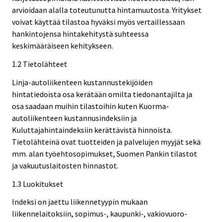
arvioidaan alalla toteutunutta hintamuutosta. Yritykset
voivat käyttää tilastoa hyväksi myös vertaillessaan
hankintojensa hintakehitystä suhteessa
keskimääräiseen kehitykseen.
1.2 Tietolähteet
Linja-autoliikenteen kustannustekijöiden
hintatiedoista osa kerätään omilta tiedonantajilta ja
osa saadaan muihin tilastoihin kuten Kuorma-
autoliikenteen kustannusindeksiin ja
Kuluttajahintaindeksiin kerättävistä hinnoista.
Tietolähteinä ovat tuotteiden ja palvelujen myyjät sekä
mm. alan työehtosopimukset, Suomen Pankin tilastot
ja vakuutuslaitosten hinnastot.
1.3 Luokitukset
Indeksi on jaettu liikennetyypin mukaan
liikennelaitoksiin, sopimus-, kaupunki-, vakiovuoro-