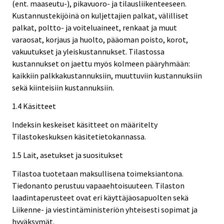
(ent. maaseutu-), pikavuoro- ja tilausliikenteeseen.
Kustannustekijöinä on kuljettajien palkat, välilliset
palkat, poltto- ja voiteluaineet, renkaat ja muut
varaosat, korjaus ja huolto, pääoman poisto, korot,
vakuutukset ja yleiskustannukset. Tilastossa
kustannukset on jaettu myös kolmeen pääryhmään:
kaikkiin palkkakustannuksiin, muuttuviin kustannuksiin
sekä kiinteisiin kustannuksiin.
1.4 Käsitteet
Indeksin keskeiset käsitteet on määritelty
Tilastokeskuksen käsitetietokannassa.
1.5 Lait, asetukset ja suositukset
Tilastoa tuotetaan maksullisena toimeksiantona.
Tiedonanto perustuu vapaaehtoisuuteen. Tilaston
laadintaperusteet ovat eri käyttäjäosapuolten sekä
Liikenne- ja viestintäministeriön yhteisesti sopimat ja
hyväksymät.