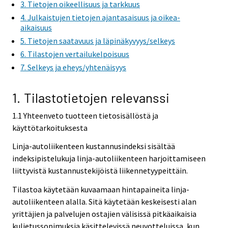
3. Tietojen oikeellisuus ja tarkkuus
4. Julkaistujen tietojen ajantasaisuus ja oikea-
aikaisuus
5. Tietojen saatavuus ja läpinäkyvyys/selkeys
6. Tilastojen vertailukelpoisuus
7. Selkeys ja eheys/yhtenäisyys
1. Tilastotietojen relevanssi
1.1 Yhteenveto tuotteen tietosisällöstä ja
käyttötarkoituksesta
Linja-autoliikenteen kustannusindeksi sisältää
indeksipistelukuja linja-autoliikenteen harjoittamiseen
liittyvistä kustannustekijöistä liikennetyypeittäin.
Tilastoa käytetään kuvaamaan hintapaineita linja-
autoliikenteen alalla. Sitä käytetään keskeisesti alan
yrittäjien ja palvelujen ostajien välisissä pitkäaikaisia
kuljetussopimuksia käsittelevissä neuvotteluissa, kun