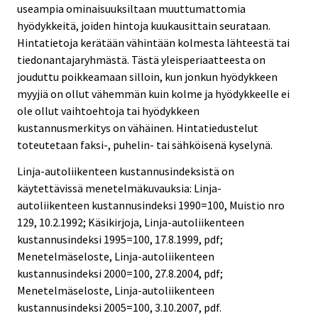
useampia ominaisuuksiltaan muuttumattomia
hyödykkeitä, joiden hintoja kuukausittain seurataan.
Hintatietoja kerätään vähintään kolmesta lähteestä tai
tiedonantajaryhmästä. Tästä yleisperiaatteesta on
jouduttu poikkeamaan silloin, kun jonkun hyödykkeen
myyjiä on ollut vähemmän kuin kolme ja hyödykkeelle ei
ole ollut vaihtoehtoja tai hyödykkeen
kustannusmerkitys on vähäinen. Hintatiedustelut
toteutetaan faksi-, puhelin- tai sähköisenä kyselynä.
Linja-autoliikenteen kustannusindeksistä on
käytettävissä menetelmäkuvauksia: Linja-
autoliikenteen kustannusindeksi 1990=100, Muistio nro
129, 10.2.1992; Käsikirjoja, Linja-autoliikenteen
kustannusindeksi 1995=100, 17.8.1999, pdf;
Menetelmäseloste, Linja-autoliikenteen
kustannusindeksi 2000=100, 27.8.2004, pdf;
Menetelmäseloste, Linja-autoliikenteen
kustannusindeksi 2005=100, 3.10.2007, pdf.