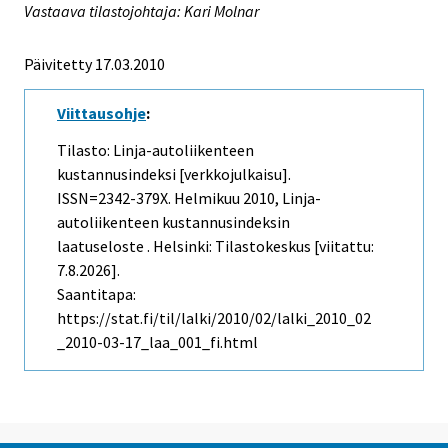
Vastaava tilastojohtaja: Kari Molnar
Päivitetty 17.03.2010
Viittausohje
:
Tilasto: Linja-autoliikenteen
kustannusindeksi [verkkojulkaisu].
ISSN=2342-379X.
Helmikuu
2010, Linja-
autoliikenteen kustannusindeksin
laatuseloste . Helsinki: Tilastokeskus [viitattu:
7.8.2026].
Saantitapa:
https://stat.fi/til/lalki/2010/02/lalki_2010_02
_2010-03-17_laa_001_fi.html