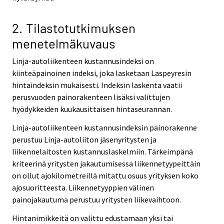
2. Tilastotutkimuksen
menetelmäkuvaus
Linja-autoliikenteen kustannusindeksi on
kiinteäpainoinen indeksi, joka lasketaan Laspeyresin
hintaindeksin mukaisesti. Indeksin laskenta vaatii
perusvuoden painorakenteen lisäksi valittujen
hyödykkeiden kuukausittaisen hintaseurannan.
Linja-autoliikenteen kustannusindeksin painorakenne
perustuu Linja-autoliiton jäsenyritysten ja
liikennelaitosten kustannuslaskelmiin. Tärkeimpänä
kriteerinä yritysten jakautumisessa liikennetyypeittäin
on ollut ajokilometreillä mitattu osuus yrityksen koko
ajosuoritteesta. Liikennetyyppien välinen
painojakautuma perustuu yritysten liikevaihtoon.
Hintanimikkeitä on valittu edustamaan yksi tai