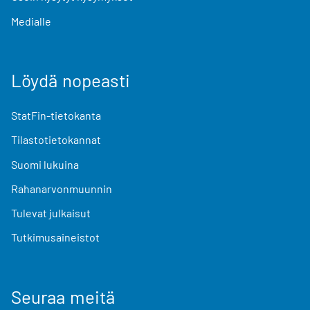
Medialle
Löydä nopeasti
StatFin-tietokanta
Tilastotietokannat
Suomi lukuina
Rahanarvonmuunnin
Tulevat julkaisut
Tutkimusaineistot
Seuraa meitä