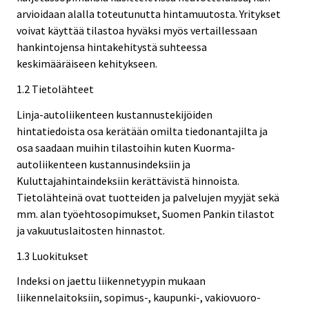
arvioidaan alalla toteutunutta hintamuutosta. Yritykset
voivat käyttää tilastoa hyväksi myös vertaillessaan
hankintojensa hintakehitystä suhteessa
keskimääräiseen kehitykseen.
1.2 Tietolähteet
Linja-autoliikenteen kustannustekijöiden
hintatiedoista osa kerätään omilta tiedonantajilta ja
osa saadaan muihin tilastoihin kuten Kuorma-
autoliikenteen kustannusindeksiin ja
Kuluttajahintaindeksiin kerättävistä hinnoista.
Tietolähteinä ovat tuotteiden ja palvelujen myyjät sekä
mm. alan työehtosopimukset, Suomen Pankin tilastot
ja vakuutuslaitosten hinnastot.
1.3 Luokitukset
Indeksi on jaettu liikennetyypin mukaan
liikennelaitoksiin, sopimus-, kaupunki-, vakiovuoro-