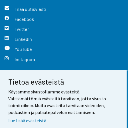
Tilaa uutisviesti
Facebook
Twitter
LinkedIn
YouTube
Instagram
Tietoa evästeistä
Yhteystiedot
Käytämme sivustollamme evästeitä.
Palaute
Välttämättömiä evästeitä tarvitaan, jotta sivusto
toimii oikein. Muita evästeitä tarvitaan videoiden,
Käyttöehdot
podcastien ja palautepalvelun esittämiseen.
Tietosuoja
Lue lisää evästeistä.