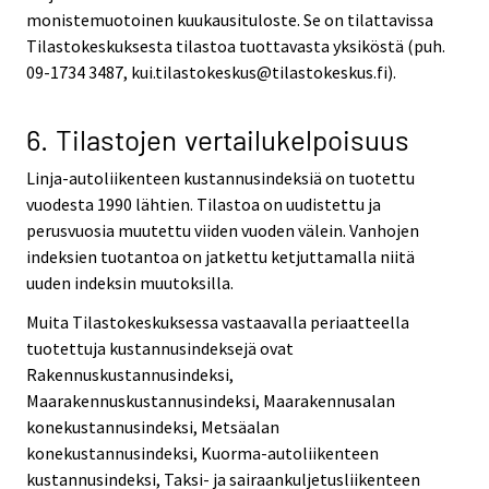
monistemuotoinen kuukausituloste. Se on tilattavissa
Tilastokeskuksesta tilastoa tuottavasta yksiköstä (puh.
09-1734 3487, kui.tilastokeskus@tilastokeskus.fi).
6. Tilastojen vertailukelpoisuus
Linja-autoliikenteen kustannusindeksiä on tuotettu
vuodesta 1990 lähtien. Tilastoa on uudistettu ja
perusvuosia muutettu viiden vuoden välein. Vanhojen
indeksien tuotantoa on jatkettu ketjuttamalla niitä
uuden indeksin muutoksilla.
Muita Tilastokeskuksessa vastaavalla periaatteella
tuotettuja kustannusindeksejä ovat
Rakennuskustannusindeksi,
Maarakennuskustannusindeksi, Maarakennusalan
konekustannusindeksi, Metsäalan
konekustannusindeksi, Kuorma-autoliikenteen
kustannusindeksi, Taksi- ja sairaankuljetusliikenteen