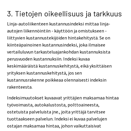
3. Tietojen oikeellisuus ja tarkkuus
Linja-autoliikenteen kustannusindeksi mittaa linja-
autojen liikennöintiin - käyttöön ja omistukseen -
liittyvien kustannustekijöiden hintakehitystä. Se on
kiinteäpainoinen kustannusindeksi, joka ilmaisee
vertailuluvun tarkasteluajankohdan kustannuksista
perusvuoden kustannuksiin. Indeksi kuvaa
keskimääräistä kustannuskehitystä, eikä yksittäisen
yrityksen kustannuskehitystä, jos sen
kustannusrakenne poikkeaa olennaisesti indeksin
rakenteesta.
Indeksimuutokset kuvaavat yrittäjien maksamaa hintaa
työvoimasta, autokalustosta, polttoaineesta,
ostetuista palveluista jne., joita yrittäjä tarvitsee
tuottaakseen palvelun. Indeksi ei kuvaa palvelujen
ostajan maksamaa hintaa, johon vaikuttaisivat