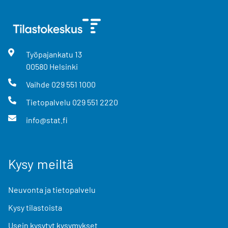
Työpajankatu
13
00580
Helsinki
Vaihde
029 551 1000
Tietopalvelu
029 551 2220
info@stat.fi
Kysy meiltä
Neuvonta ja tietopalvelu
Kysy tilastoista
Usein kysytyt kysymykset