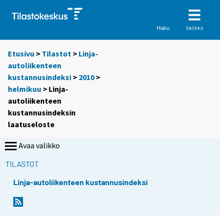
Valikko
Haku
Etusivu
>
Tilastot
>
Linja-
autoliikenteen
kustannusindeksi
>
2010
>
helmikuu
> Linja-
autoliikenteen
kustannusindeksin
laatuseloste
Avaa valikko
TILASTOT
Linja-autoliikenteen kustannusindeksi