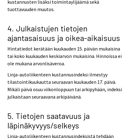
kustannusten lisäksi toimintaylijäämä sekä
tuottavuuden muutos.
4. Julkaistujen tietojen
ajantasaisuus ja oikea-aikaisuus
Hintatiedot kerätään kuukauden 15. päivän mukaisina
tai koko kuukauden keskiarvon mukaisina. Hinnoissa ei
ole mukana arvonlisäveroa.
Linja-autoliikenteen kustannusindeksi ilmestyy
tilastointikuukautta seuraavan kuukauden 17. päivä.
Mikäli päivä osuu viikonloppuun tai arkipyhään, indeksi
julkaistaan seuraavana arkipäivänä.
5. Tietojen saatavuus ja
läpinäkyvyys/selkeys
Linja-autoliikenteen kustannusindeksistä tehdään