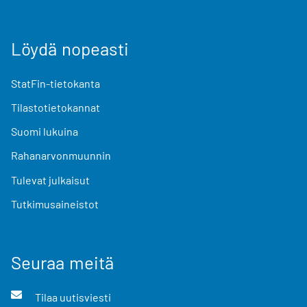
Löydä nopeasti
StatFin-tietokanta
Tilastotietokannat
Suomi lukuina
Rahanarvonmuunnin
Tulevat julkaisut
Tutkimusaineistot
Seuraa meitä
Tilaa uutisviesti