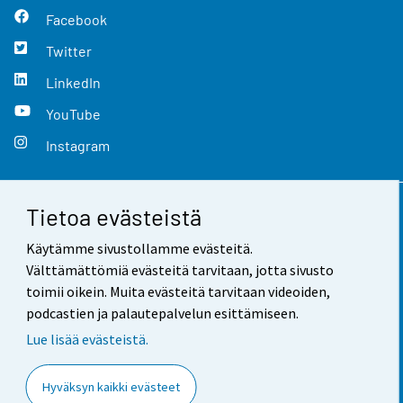
Facebook
Twitter
LinkedIn
YouTube
Instagram
Tietoa evästeistä
Yhteystiedot
Käytämme sivustollamme evästeitä.
Palaute
Välttämättömiä evästeitä tarvitaan, jotta sivusto
toimii oikein. Muita evästeitä tarvitaan videoiden,
Käyttöehdot
podcastien ja palautepalvelun esittämiseen.
Tietosuoja
Lue lisää evästeistä.
Saavutettavuus
Hyväksyn kaikki evästeet
Tietoa sivustosta