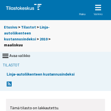
Valikko
Haku
Etusivu
>
Tilastot
>
Linja-
autoliikenteen
kustannusindeksi
>
2010
>
maaliskuu
Avaa valikko
TILASTOT
Linja-autoliikenteen kustannusindeksi
Tämä tilasto on lakkautettu.