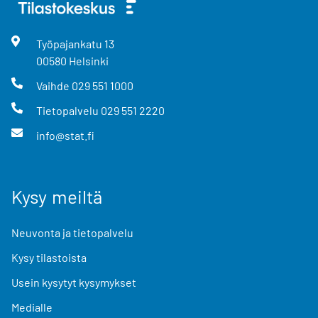
Työpajankatu
13
00580
Helsinki
Vaihde
029 551 1000
Tietopalvelu
029 551 2220
info@stat.fi
Kysy meiltä
Neuvonta ja tietopalvelu
Kysy tilastoista
Usein kysytyt kysymykset
Medialle