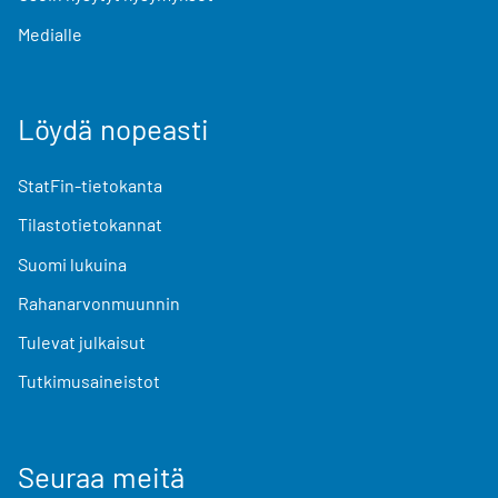
Medialle
Löydä nopeasti
StatFin-tietokanta
Tilastotietokannat
Suomi lukuina
Rahanarvonmuunnin
Tulevat julkaisut
Tutkimusaineistot
Seuraa meitä