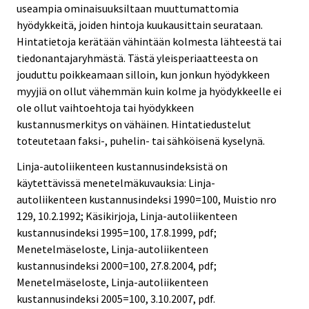
useampia ominaisuuksiltaan muuttumattomia
hyödykkeitä, joiden hintoja kuukausittain seurataan.
Hintatietoja kerätään vähintään kolmesta lähteestä tai
tiedonantajaryhmästä. Tästä yleisperiaatteesta on
jouduttu poikkeamaan silloin, kun jonkun hyödykkeen
myyjiä on ollut vähemmän kuin kolme ja hyödykkeelle ei
ole ollut vaihtoehtoja tai hyödykkeen
kustannusmerkitys on vähäinen. Hintatiedustelut
toteutetaan faksi-, puhelin- tai sähköisenä kyselynä.
Linja-autoliikenteen kustannusindeksistä on
käytettävissä menetelmäkuvauksia: Linja-
autoliikenteen kustannusindeksi 1990=100, Muistio nro
129, 10.2.1992; Käsikirjoja, Linja-autoliikenteen
kustannusindeksi 1995=100, 17.8.1999, pdf;
Menetelmäseloste, Linja-autoliikenteen
kustannusindeksi 2000=100, 27.8.2004, pdf;
Menetelmäseloste, Linja-autoliikenteen
kustannusindeksi 2005=100, 3.10.2007, pdf.