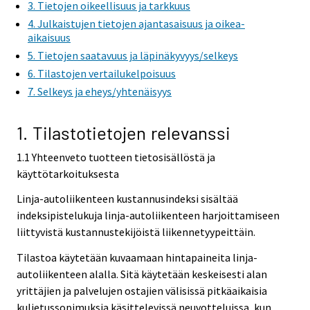
3. Tietojen oikeellisuus ja tarkkuus
4. Julkaistujen tietojen ajantasaisuus ja oikea-
aikaisuus
5. Tietojen saatavuus ja läpinäkyvyys/selkeys
6. Tilastojen vertailukelpoisuus
7. Selkeys ja eheys/yhtenäisyys
1. Tilastotietojen relevanssi
1.1 Yhteenveto tuotteen tietosisällöstä ja
käyttötarkoituksesta
Linja-autoliikenteen kustannusindeksi sisältää
indeksipistelukuja linja-autoliikenteen harjoittamiseen
liittyvistä kustannustekijöistä liikennetyypeittäin.
Tilastoa käytetään kuvaamaan hintapaineita linja-
autoliikenteen alalla. Sitä käytetään keskeisesti alan
yrittäjien ja palvelujen ostajien välisissä pitkäaikaisia
kuljetussopimuksia käsittelevissä neuvotteluissa, kun