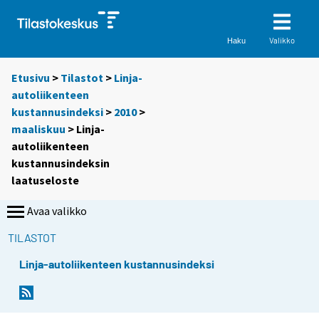
Valikko
Haku
Etusivu
>
Tilastot
>
Linja-
autoliikenteen
kustannusindeksi
>
2010
>
maaliskuu
> Linja-
autoliikenteen
kustannusindeksin
laatuseloste
Avaa valikko
TILASTOT
Linja-autoliikenteen kustannusindeksi