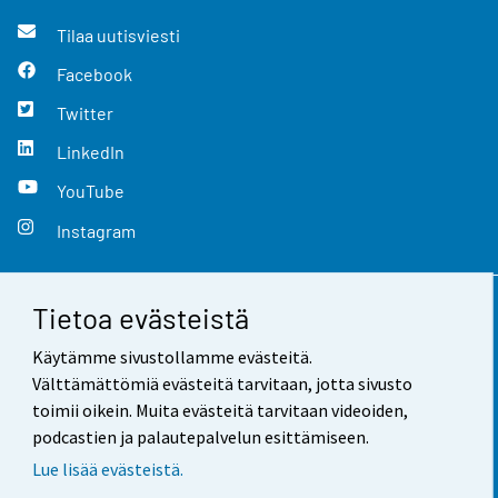
Tilaa uutisviesti
Facebook
Twitter
LinkedIn
YouTube
Instagram
Tietoa evästeistä
Yhteystiedot
Käytämme sivustollamme evästeitä.
Palaute
Välttämättömiä evästeitä tarvitaan, jotta sivusto
toimii oikein. Muita evästeitä tarvitaan videoiden,
Käyttöehdot
podcastien ja palautepalvelun esittämiseen.
Tietosuoja
Lue lisää evästeistä.