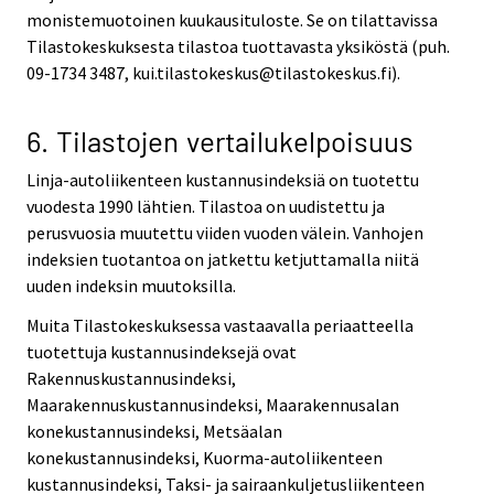
monistemuotoinen kuukausituloste. Se on tilattavissa
Tilastokeskuksesta tilastoa tuottavasta yksiköstä (puh.
09-1734 3487, kui.tilastokeskus@tilastokeskus.fi).
6. Tilastojen vertailukelpoisuus
Linja-autoliikenteen kustannusindeksiä on tuotettu
vuodesta 1990 lähtien. Tilastoa on uudistettu ja
perusvuosia muutettu viiden vuoden välein. Vanhojen
indeksien tuotantoa on jatkettu ketjuttamalla niitä
uuden indeksin muutoksilla.
Muita Tilastokeskuksessa vastaavalla periaatteella
tuotettuja kustannusindeksejä ovat
Rakennuskustannusindeksi,
Maarakennuskustannusindeksi, Maarakennusalan
konekustannusindeksi, Metsäalan
konekustannusindeksi, Kuorma-autoliikenteen
kustannusindeksi, Taksi- ja sairaankuljetusliikenteen