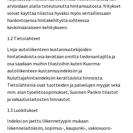
arvioidaan alalla toteutunutta hintamuutosta. Yritykset
voivat käyttää tilastoa hyväksi myös vertaillessaan
hankintojensa hintakehitystä suhteessa
keskimääräiseen kehitykseen.
1.2 Tietolähteet
Linja-autoliikenteen kustannustekijöiden
hintatiedoista osa kerätään omilta tiedonantajilta ja
osa saadaan muihin tilastoihin kuten Kuorma-
autoliikenteen kustannusindeksiin ja
Kuluttajahintaindeksiin kerättävistä hinnoista.
Tietolähteinä ovat tuotteiden ja palvelujen myyjät sekä
mm. alan työehtosopimukset, Suomen Pankin tilastot
ja vakuutuslaitosten hinnastot.
1.3 Luokitukset
Indeksi on jaettu liikennetyypin mukaan
liikennelaitoksiin, sopimus-, kaupunki-, vakiovuoro-