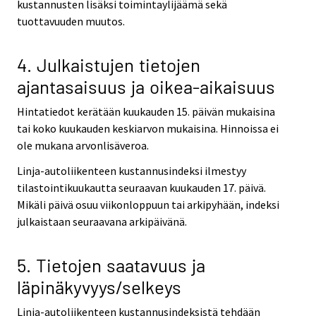
kustannusten lisäksi toimintaylijäämä sekä
tuottavuuden muutos.
4. Julkaistujen tietojen
ajantasaisuus ja oikea-aikaisuus
Hintatiedot kerätään kuukauden 15. päivän mukaisina
tai koko kuukauden keskiarvon mukaisina. Hinnoissa ei
ole mukana arvonlisäveroa.
Linja-autoliikenteen kustannusindeksi ilmestyy
tilastointikuukautta seuraavan kuukauden 17. päivä.
Mikäli päivä osuu viikonloppuun tai arkipyhään, indeksi
julkaistaan seuraavana arkipäivänä.
5. Tietojen saatavuus ja
läpinäkyvyys/selkeys
Linja-autoliikenteen kustannusindeksistä tehdään