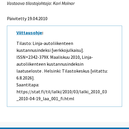
Vastaava tilastojohtaja: Kari Molnar
Päivitetty 19.04.2010
Viittausohje
:
Tilasto: Linja-autoliikenteen
kustannusindeksi [verkkojulkaisu].
ISSN=2342-379X.
Maaliskuu
2010, Linja-
autoliikenteen kustannusindeksin
laatuseloste . Helsinki: Tilastokeskus [viitattu:
6.8.2026].
Saantitapa:
https://stat.fi/til/lalki/2010/03/lalki_2010_03
_2010-04-19_laa_001_fi.html