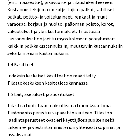
(ent. maaseutu-), pikavuoro- ja tilausliikenteeseen.
Kustannustekijöinä on kuljettajien palkat, välilliset
palkat, poltto- ja voiteluaineet, renkaat ja muut
varaosat, korjaus ja huolto, pääoman poisto, korot,
vakuutukset ja yleiskustannukset. Tilastossa
kustannukset on jaettu myös kolmeen pääryhmään:
kaikkiin palkkakustannuksiin, muuttuviin kustannuksiin
sekä kiinteisiin kustannuksiin.
1.4 Käsitteet
Indeksin keskeiset käsitteet on määritelty
Tilastokeskuksen käsitetietokannassa.
1.5 Lait, asetukset ja suositukset
Tilastoa tuotetaan maksullisena toimeksiantona.
Tiedonanto perustuu vapaaehtoisuuteen. Tilaston
laadintaperusteet ovat eri käyttäjäosapuolten sekä
Liikenne- ja viestintäministeriön yhteisesti sopimat ja
hyväksymät.