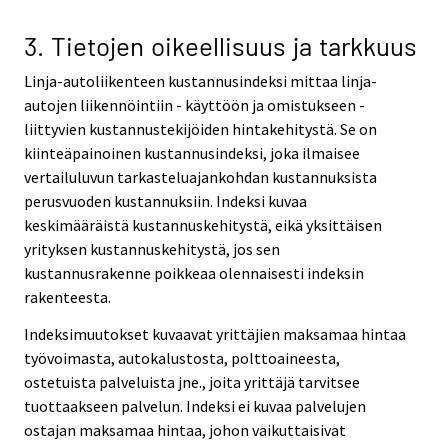
3. Tietojen oikeellisuus ja tarkkuus
Linja-autoliikenteen kustannusindeksi mittaa linja-
autojen liikennöintiin - käyttöön ja omistukseen -
liittyvien kustannustekijöiden hintakehitystä. Se on
kiinteäpainoinen kustannusindeksi, joka ilmaisee
vertailuluvun tarkasteluajankohdan kustannuksista
perusvuoden kustannuksiin. Indeksi kuvaa
keskimääräistä kustannuskehitystä, eikä yksittäisen
yrityksen kustannuskehitystä, jos sen
kustannusrakenne poikkeaa olennaisesti indeksin
rakenteesta.
Indeksimuutokset kuvaavat yrittäjien maksamaa hintaa
työvoimasta, autokalustosta, polttoaineesta,
ostetuista palveluista jne., joita yrittäjä tarvitsee
tuottaakseen palvelun. Indeksi ei kuvaa palvelujen
ostajan maksamaa hintaa, johon vaikuttaisivat