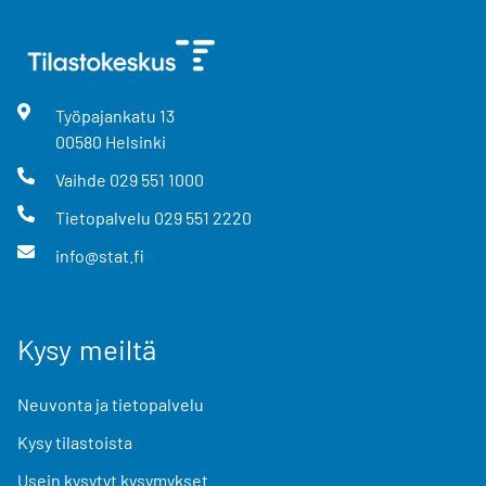
Työpajankatu
13
00580
Helsinki
Vaihde
029 551 1000
Tietopalvelu
029 551 2220
info@stat.fi
Kysy meiltä
Neuvonta ja tietopalvelu
Kysy tilastoista
Usein kysytyt kysymykset