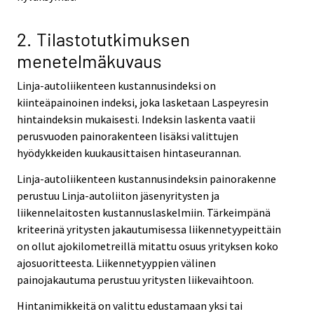
2. Tilastotutkimuksen
menetelmäkuvaus
Linja-autoliikenteen kustannusindeksi on
kiinteäpainoinen indeksi, joka lasketaan Laspeyresin
hintaindeksin mukaisesti. Indeksin laskenta vaatii
perusvuoden painorakenteen lisäksi valittujen
hyödykkeiden kuukausittaisen hintaseurannan.
Linja-autoliikenteen kustannusindeksin painorakenne
perustuu Linja-autoliiton jäsenyritysten ja
liikennelaitosten kustannuslaskelmiin. Tärkeimpänä
kriteerinä yritysten jakautumisessa liikennetyypeittäin
on ollut ajokilometreillä mitattu osuus yrityksen koko
ajosuoritteesta. Liikennetyyppien välinen
painojakautuma perustuu yritysten liikevaihtoon.
Hintanimikkeitä on valittu edustamaan yksi tai