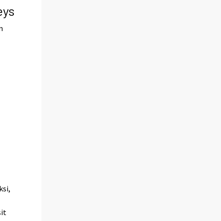
eys
n
si,
it