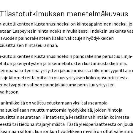
 Tilastotutkimuksen menetelmäkuvaus
a-autoliikenteen kustannusindeksi on kiinteäpainoinen indeksi, j
etaan Laspeyresin hintaindeksin mukaisesti. Indeksin laskenta vaa
svuoden painorakenteen lisäksi valittujen hyödykkeiden
ausittaisen hintaseurannan.
a-autoliikenteen kustannusindeksin painorakenne perustuu Linja-
liiton jäsenyritysten ja liikennelaitosten kustannuslaskelmiin.
eimpänä kriteerinä yritysten jakautumisessa liikennetyypeittäin
t ajokilometreillä mitattu osuus yrityksen koko ajosuoritteesta.
ennetyyppien välinen painojakautuma perustuu yritysten
evaihtoon.
animikkeitä on valittu edustamaan yksi tai useampia
naisuuksiltaan muuttumattomia hyödykkeitä, joiden hintoja
ausittain seurataan. Hintatietoja kerätään vähintään kolmesta
eestä tai tiedonantajaryhmästä. Tästä yleisperiaatteesta on joud
kkeamaan silloin, kun jonkun hyödykkeen myyjiä on ollut vähemm