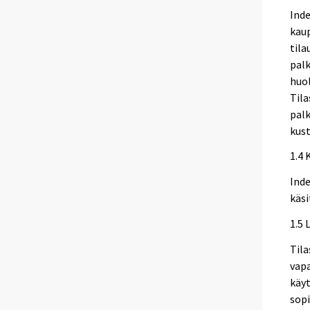
Inde
kaup
tila
palk
huol
Til
palk
kust
1.4 
Inde
käsi
1.5 
Til
vapa
käyt
sop