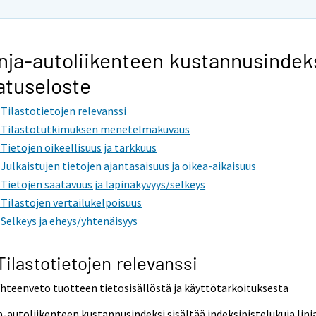
nja-autoliikenteen kustannusindek
atuseloste
. Tilastotietojen relevanssi
. Tilastotutkimuksen menetelmäkuvaus
. Tietojen oikeellisuus ja tarkkuus
. Julkaistujen tietojen ajantasaisuus ja oikea-aikaisuus
. Tietojen saatavuus ja läpinäkyvyys/selkeys
. Tilastojen vertailukelpoisuus
. Selkeys ja eheys/yhtenäisyys
 Tilastotietojen relevanssi
Yhteenveto tuotteen tietosisällöstä ja käyttötarkoituksesta
a-autoliikenteen kustannusindeksi sisältää indeksipistelukuja linj