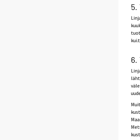
5.
Lin
kuuk
tuot
kui.
6.
Linj
läht
väle
uude
Muit
kus
Maa
Met
kust