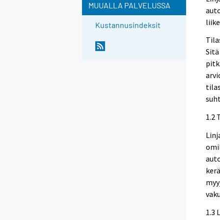
MUUALLA PALVELUSSA
auto
liik
Kustannusindeksit
Tila
Sitä
pitk
arvi
tila
suh
1.2 
Linj
omil
auto
kerä
myy
vaku
1.3 