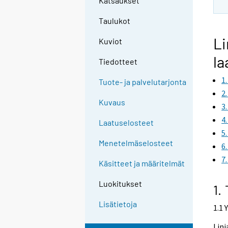
Katsaukset
Taulukot
Li
Kuviot
la
Tiedotteet
1
Tuote- ja palvelutarjonta
2
Kuvaus
3
4
Laatuselosteet
5
Menetelmäselosteet
6
7
Käsitteet ja määritelmät
Luokitukset
1.
Lisätietoja
1.1 
Linj