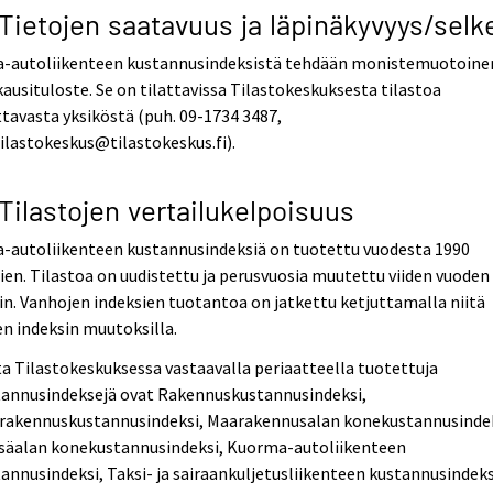
 Tietojen saatavuus ja läpinäkyvyys/selk
ja-autoliikenteen kustannusindeksistä tehdään monistemuotoine
ausituloste. Se on tilattavissa Tilastokeskuksesta tilastoa
tavasta yksiköstä (puh. 09-1734 3487,
tilastokeskus@tilastokeskus.fi).
 Tilastojen vertailukelpoisuus
a-autoliikenteen kustannusindeksiä on tuotettu vuodesta 1990
ien. Tilastoa on uudistettu ja perusvuosia muutettu viiden vuoden
in. Vanhojen indeksien tuotantoa on jatkettu ketjuttamalla niitä
n indeksin muutoksilla.
a Tilastokeskuksessa vastaavalla periaatteella tuotettuja
tannusindeksejä ovat Rakennuskustannusindeksi,
rakennuskustannusindeksi, Maarakennusalan konekustannusindek
säalan konekustannusindeksi, Kuorma-autoliikenteen
annusindeksi, Taksi- ja sairaankuljetusliikenteen kustannusindeks