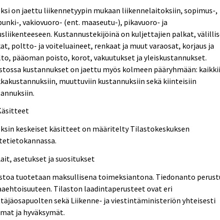
ksi on jaettu liikennetyypin mukaan liikennelaitoksiin, sopimus-,
unki-, vakiovuoro- (ent. maaseutu-), pikavuoro- ja
usliikenteeseen. Kustannustekijöinä on kuljettajien palkat, välilli
at, poltto- ja voiteluaineet, renkaat ja muut varaosat, korjaus ja
to, pääoman poisto, korot, vakuutukset ja yleiskustannukset.
astossa kustannukset on jaettu myös kolmeen pääryhmään: kaikki
kakustannuksiin, muuttuviin kustannuksiin sekä kiinteisiin
annuksiin.
Käsitteet
ksin keskeiset käsitteet on määritelty Tilastokeskuksen
tetietokannassa.
Lait, asetukset ja suositukset
astoa tuotetaan maksullisena toimeksiantona. Tiedonanto perust
aehtoisuuteen. Tilaston laadintaperusteet ovat eri
täjäosapuolten sekä Liikenne- ja viestintäministeriön yhteisesti
imat ja hyväksymät.