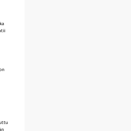
oka
tii
 on
uttu
än