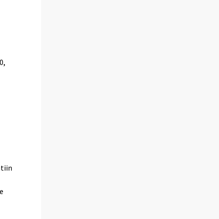
0,
tiin
ee