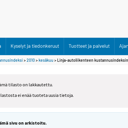
a
Kyselyt ja tiedonkeruut
Tuotteet ja palvelut
Aja
tannusindeksi
>
2010
>
kesäkuu
> Linja-autoliikenteen kustannusindeksin
ämä tilasto on lakkautettu.
ilastosta ei enää tuoteta uusia tietoja.
ämä sivu on arkistoitu.