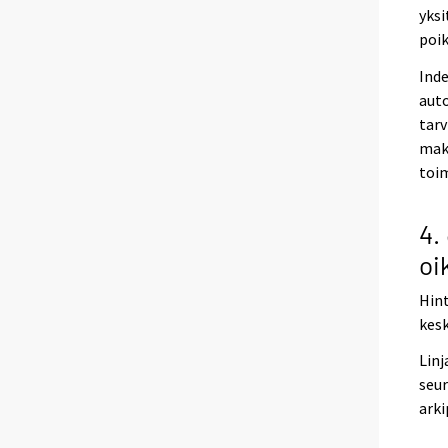
yksi
poik
Ind
auto
tarv
maks
toi
4.
oi
Hint
kesk
Linj
seur
arki