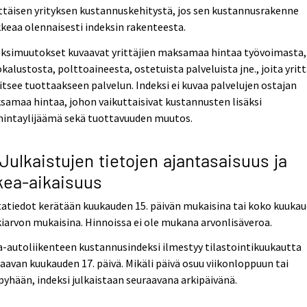
ttäisen yrityksen kustannuskehitystä, jos sen kustannusrakenne
keaa olennaisesti indeksin rakenteesta.
eksimuutokset kuvaavat yrittäjien maksamaa hintaa työvoimasta,
kalustosta, polttoaineesta, ostetuista palveluista jne., joita yritt
itsee tuottaakseen palvelun. Indeksi ei kuvaa palvelujen ostajan
amaa hintaa, johon vaikuttaisivat kustannusten lisäksi
mintaylijäämä sekä tuottavuuden muutos.
 Julkaistujen tietojen ajantasaisuus ja
kea-aikaisuus
atiedot kerätään kuukauden 15. päivän mukaisina tai koko kuuka
iarvon mukaisina. Hinnoissa ei ole mukana arvonlisäveroa.
a-autoliikenteen kustannusindeksi ilmestyy tilastointikuukautta
aavan kuukauden 17. päivä. Mikäli päivä osuu viikonloppuun tai
pyhään, indeksi julkaistaan seuraavana arkipäivänä.