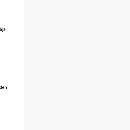
äjä
uden