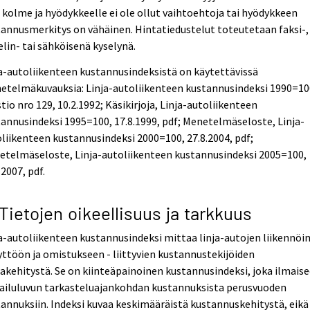
 kolme ja hyödykkeelle ei ole ollut vaihtoehtoja tai hyödykkeen
annusmerkitys on vähäinen. Hintatiedustelut toteutetaan faksi-,
lin- tai sähköisenä kyselynä.
a-autoliikenteen kustannusindeksistä on käytettävissä
etelmäkuvauksia: Linja-autoliikenteen kustannusindeksi 1990=10
tio nro 129, 10.2.1992; Käsikirjoja, Linja-autoliikenteen
annusindeksi 1995=100, 17.8.1999, pdf; Menetelmäseloste, Linja-
liikenteen kustannusindeksi 2000=100, 27.8.2004, pdf;
etelmäseloste, Linja-autoliikenteen kustannusindeksi 2005=100,
.2007, pdf.
 Tietojen oikeellisuus ja tarkkuus
a-autoliikenteen kustannusindeksi mittaa linja-autojen liikennöin
yttöön ja omistukseen - liittyvien kustannustekijöiden
akehitystä. Se on kiinteäpainoinen kustannusindeksi, joka ilmais
tailuluvun tarkasteluajankohdan kustannuksista perusvuoden
annuksiin. Indeksi kuvaa keskimääräistä kustannuskehitystä, eikä