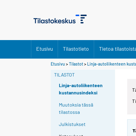
Etusivu
Tilastotieto
Tietoa tilastoist
Etusivu
>
Tilastot
>
Linja-autoliikenteen kus
TILASTOT
Linja-autoliikenteen
T
kustannusindeksi
T
Muutoksia tässä
tilastossa
Julkistukset
T