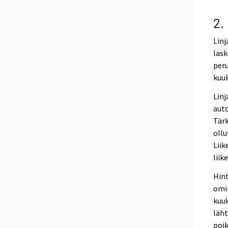
2.
Linj
lask
peru
kuuk
Linj
auto
Tärk
ollu
Liik
liik
Hint
omi
kuuk
läht
poi