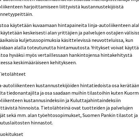
liikenteen harjoittamiseen liittyvistä kustannustekijöistä
ennetyypeittäin.
stoa käytetään kuvaamaan hintapaineita linja-autoliikenteen alal
 käytetään keskeisesti alan yrittäjien ja palvelujen ostajien välisis
äaikaisia kuljetussopimuksia käsittelevissä neuvotteluissa, kun
oidaan alalla toteutunutta hintamuutosta. Yritykset voivat käytt
stoa hyväksi myös vertaillessaan hankintojensa hintakehitystä
teessa keskimääräiseen kehitykseen.
Tietolähteet
a-autoliikenteen kustannustekijöiden hintatiedoista osa kerätää
ta tiedonantajilta ja osa saadaan muihin tilastoihin kuten Kuorm
liikenteen kustannusindeksiin ja Kuluttajahintaindeksiin
ttävistä hinnoista. Tietolähteinä ovat tuotteiden ja palvelujen
jät sekä mm. alan työehtosopimukset, Suomen Pankin tilastot ja
utuslaitosten hinnastot.
Luokitukset