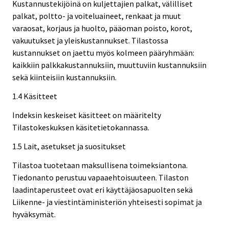
Kustannustekijöinä on kuljettajien palkat, välilliset
palkat, poltto- ja voiteluaineet, renkaat ja muut
varaosat, korjaus ja huolto, pääoman poisto, korot,
vakuutukset ja yleiskustannukset. Tilastossa
kustannukset on jaettu myös kolmeen pääryhmään:
kaikkiin palkkakustannuksiin, muuttuviin kustannuksiin
sekä kiinteisiin kustannuksiin.
1.4 Käsitteet
Indeksin keskeiset käsitteet on määritelty
Tilastokeskuksen käsitetietokannassa.
1.5 Lait, asetukset ja suositukset
Tilastoa tuotetaan maksullisena toimeksiantona.
Tiedonanto perustuu vapaaehtoisuuteen. Tilaston
laadintaperusteet ovat eri käyttäjäosapuolten sekä
Liikenne- ja viestintäministeriön yhteisesti sopimat ja
hyväksymät.