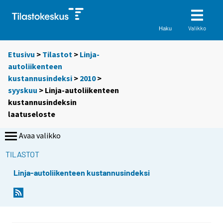
Valikko
Haku
Etusivu
>
Tilastot
>
Linja-
autoliikenteen
kustannusindeksi
>
2010
>
syyskuu
> Linja-autoliikenteen
kustannusindeksin
laatuseloste
Avaa valikko
TILASTOT
Linja-autoliikenteen kustannusindeksi