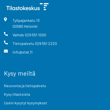
Työpajankatu
13
00580
Helsinki
Vaihde
029 551 1000
Tietopalvelu
029 551 2220
info@stat.fi
Kysy meiltä
Neuvonta ja tietopalvelu
Kysy tilastoista
Usein kysytyt kysymykset