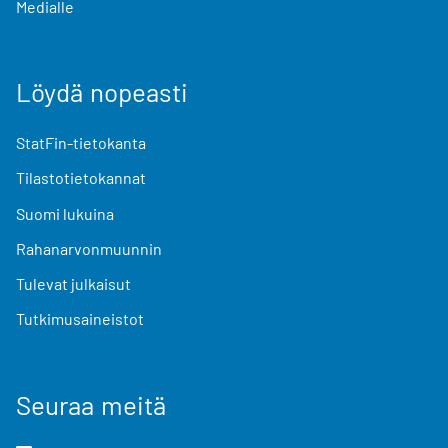
Medialle
Löydä nopeasti
StatFin-tietokanta
Tilastotietokannat
Suomi lukuina
Rahanarvonmuunnin
Tulevat julkaisut
Tutkimusaineistot
Seuraa meitä