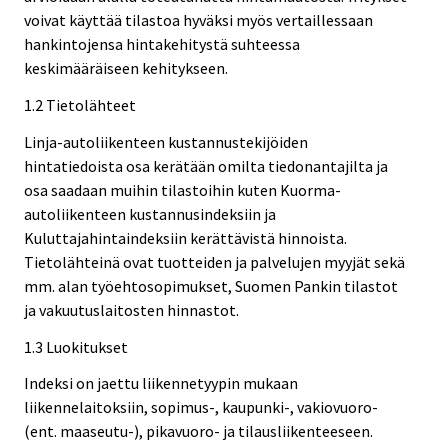
voivat käyttää tilastoa hyväksi myös vertaillessaan
hankintojensa hintakehitystä suhteessa
keskimääräiseen kehitykseen.
1.2 Tietolähteet
Linja-autoliikenteen kustannustekijöiden
hintatiedoista osa kerätään omilta tiedonantajilta ja
osa saadaan muihin tilastoihin kuten Kuorma-
autoliikenteen kustannusindeksiin ja
Kuluttajahintaindeksiin kerättävistä hinnoista.
Tietolähteinä ovat tuotteiden ja palvelujen myyjät sekä
mm. alan työehtosopimukset, Suomen Pankin tilastot
ja vakuutuslaitosten hinnastot.
1.3 Luokitukset
Indeksi on jaettu liikennetyypin mukaan
liikennelaitoksiin, sopimus-, kaupunki-, vakiovuoro-
(ent. maaseutu-), pikavuoro- ja tilausliikenteeseen.