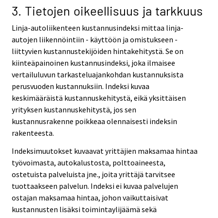
3. Tietojen oikeellisuus ja tarkkuus
Linja-autoliikenteen kustannusindeksi mittaa linja-
autojen liikennöintiin - käyttöön ja omistukseen -
liittyvien kustannustekijöiden hintakehitystä. Se on
kiinteäpainoinen kustannusindeksi, joka ilmaisee
vertailuluvun tarkasteluajankohdan kustannuksista
perusvuoden kustannuksiin. Indeksi kuvaa
keskimääräistä kustannuskehitystä, eikä yksittäisen
yrityksen kustannuskehitystä, jos sen
kustannusrakenne poikkeaa olennaisesti indeksin
rakenteesta.
Indeksimuutokset kuvaavat yrittäjien maksamaa hintaa
työvoimasta, autokalustosta, polttoaineesta,
ostetuista palveluista jne., joita yrittäjä tarvitsee
tuottaakseen palvelun. Indeksi ei kuvaa palvelujen
ostajan maksamaa hintaa, johon vaikuttaisivat
kustannusten lisäksi toimintaylijäämä sekä