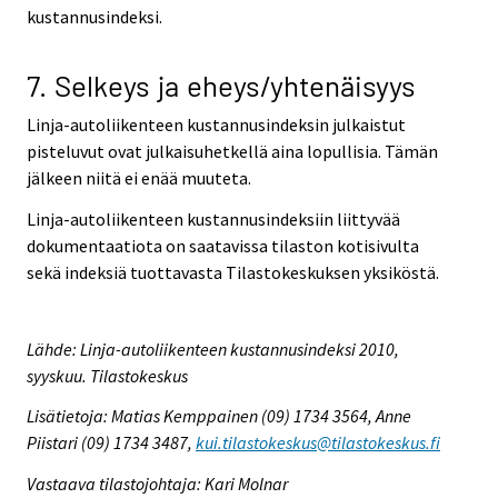
kustannusindeksi.
7. Selkeys ja eheys/yhtenäisyys
Linja-autoliikenteen kustannusindeksin julkaistut
pisteluvut ovat julkaisuhetkellä aina lopullisia. Tämän
jälkeen niitä ei enää muuteta.
Linja-autoliikenteen kustannusindeksiin liittyvää
dokumentaatiota on saatavissa tilaston kotisivulta
sekä indeksiä tuottavasta Tilastokeskuksen yksiköstä.
Lähde: Linja-autoliikenteen kustannusindeksi 2010,
syyskuu. Tilastokeskus
Lisätietoja: Matias Kemppainen (09) 1734 3564, Anne
Piistari (09) 1734 3487,
kui.tilastokeskus@tilastokeskus.fi
Vastaava tilastojohtaja: Kari Molnar