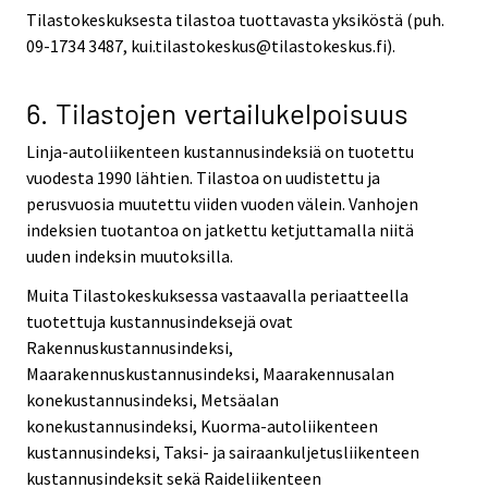
Tilastokeskuksesta tilastoa tuottavasta yksiköstä (puh.
09-1734 3487, kui.tilastokeskus@tilastokeskus.fi).
6. Tilastojen vertailukelpoisuus
Linja-autoliikenteen kustannusindeksiä on tuotettu
vuodesta 1990 lähtien. Tilastoa on uudistettu ja
perusvuosia muutettu viiden vuoden välein. Vanhojen
indeksien tuotantoa on jatkettu ketjuttamalla niitä
uuden indeksin muutoksilla.
Muita Tilastokeskuksessa vastaavalla periaatteella
tuotettuja kustannusindeksejä ovat
Rakennuskustannusindeksi,
Maarakennuskustannusindeksi, Maarakennusalan
konekustannusindeksi, Metsäalan
konekustannusindeksi, Kuorma-autoliikenteen
kustannusindeksi, Taksi- ja sairaankuljetusliikenteen
kustannusindeksit sekä Raideliikenteen