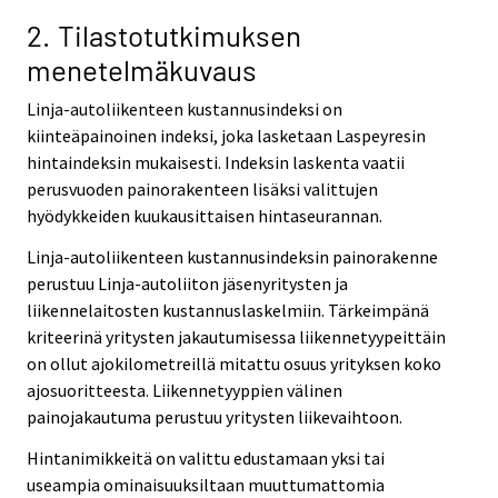
2. Tilastotutkimuksen
menetelmäkuvaus
Linja-autoliikenteen kustannusindeksi on
kiinteäpainoinen indeksi, joka lasketaan Laspeyresin
hintaindeksin mukaisesti. Indeksin laskenta vaatii
perusvuoden painorakenteen lisäksi valittujen
hyödykkeiden kuukausittaisen hintaseurannan.
Linja-autoliikenteen kustannusindeksin painorakenne
perustuu Linja-autoliiton jäsenyritysten ja
liikennelaitosten kustannuslaskelmiin. Tärkeimpänä
kriteerinä yritysten jakautumisessa liikennetyypeittäin
on ollut ajokilometreillä mitattu osuus yrityksen koko
ajosuoritteesta. Liikennetyyppien välinen
painojakautuma perustuu yritysten liikevaihtoon.
Hintanimikkeitä on valittu edustamaan yksi tai
useampia ominaisuuksiltaan muuttumattomia