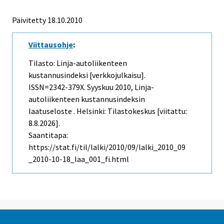
Päivitetty 18.10.2010
Viittausohje
:
Tilasto: Linja-autoliikenteen
kustannusindeksi [verkkojulkaisu].
ISSN=2342-379X.
Syyskuu
2010, Linja-
autoliikenteen kustannusindeksin
laatuseloste . Helsinki: Tilastokeskus [viitattu:
8.8.2026].
Saantitapa:
https://stat.fi/til/lalki/2010/09/lalki_2010_09
_2010-10-18_laa_001_fi.html