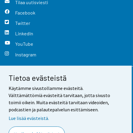
Tilaa uutisviesti
Facebook
Twitter
LinkedIn
YouTube
Instagram
Tietoa evästeistä
Yhteystiedot
Käytämme sivustollamme evästeitä.
Palaute
Välttämättömiä evästeitä tarvitaan, jotta sivusto
toimii oikein. Muita evästeitä tarvitaan videoiden,
Käyttöehdot
podcastien ja palautepalvelun esittämiseen.
Tietosuoja
Lue lisää evästeistä.
Saavutettavuus