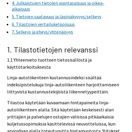
4. Julkaistujen tietojen ajantasaisuus ja oikea-
aikaisuus
5. Tietojen saatavuus ja läpinäkyvyys/selkeys
6. Tilastojen vertailukelpoisuus
7. Selkeys ja eheys/yhtenäisyys
1. Tilastotietojen relevanssi
1.1 Yhteenveto tuotteen tietosisällöstä ja
käyttötarkoituksesta
Linja-autoliikenteen kustannusindeksi sisältää
indeksipistelukuja linja-autoliikenteen harjoittamiseen
liittyvistä kustannustekijöistä liikennetyypeittäin.
Tilastoa käytetään kuvaamaan hintapaineita linja-
autoliikenteen alalla. Sitä käytetään keskeisesti alan
yrittäjien ja palvelujen ostajien välisissä pitkäaikaisia
kuljetussopimuksia käsittelevissä neuvotteluissa, kun
arvioidaan alalla toteutunutta hintamuutosta. Yritykset