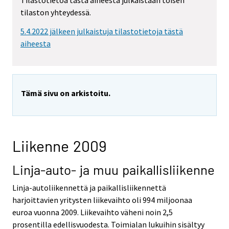
Tilastotietoa tästä aiheesta julkaistaan toisen
tilaston yhteydessä.
5.4.2022 jälkeen julkaistuja tilastotietoja tästä
aiheesta
Tämä sivu on arkistoitu.
Liikenne 2009
Linja-auto- ja muu paikallisliikenne
Linja-autoliikennettä ja paikallisliikennettä
harjoittavien yritysten liikevaihto oli 994 miljoonaa
euroa vuonna 2009. Liikevaihto väheni noin 2,5
prosentilla edellisvuodesta. Toimialan lukuihin sisältyy