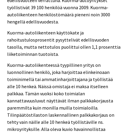
edellisvuoteen verrattuna. Kuorma-autoyritykset
työllistivät 39 100 henkilöä vuonna 2009. Kuorma-
autoliikenteen henkilöstömäärä pieneni noin 3000
hengellä edellisvuodesta.
Kuorma-autoliikenteen käyttökate ja
rahoitustulosprosentit pysyttelivät edellisvuoden
tasolla, mutta nettotulos puolittui ollen 1,1 prosenttia
liiketoiminnan tuotoista.
Kuorma-autoliikenteessä tyypillinen yritys on
luonnollinen henkilö, joka harjoittaa elinkeinoaan
toiminimellä tai ammatinharjoittajana ja työllistää
alle 10 henkeä. Näissä omistaja ei maksa itselleen
palkkaa. Tämän vuoksi koko toimialan
kannattavuusluvut näyttävät ilman palkkakorjausta
paremmilta kuin monilla muilla toimialoilla.
Tilinpäätöstilaston laskennallinen palkkakorjaus on
tehty vain näille alle 10 henkeä työllistäville ns.
mikroyrityksille. Alla oleva kuvio havainnollistaa