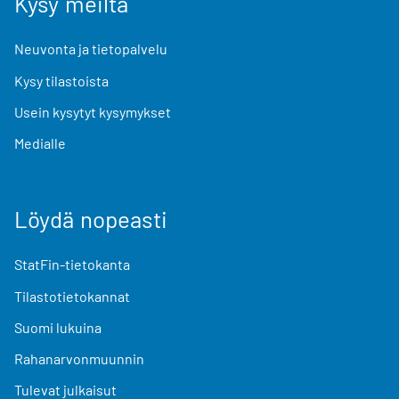
Kysy meiltä
Neuvonta ja tietopalvelu
Kysy tilastoista
Usein kysytyt kysymykset
Medialle
Löydä nopeasti
StatFin-tietokanta
Tilastotietokannat
Suomi lukuina
Rahanarvonmuunnin
Tulevat julkaisut