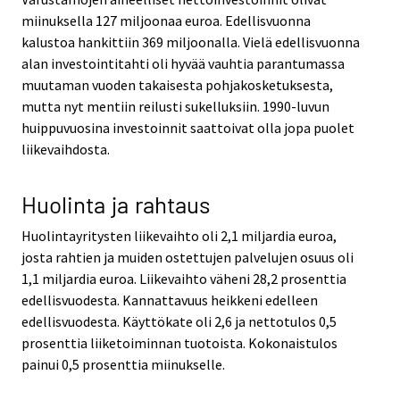
miinuksella 127 miljoonaa euroa. Edellisvuonna
kalustoa hankittiin 369 miljoonalla. Vielä edellisvuonna
alan investointitahti oli hyvää vauhtia parantumassa
muutaman vuoden takaisesta pohjakosketuksesta,
mutta nyt mentiin reilusti sukelluksiin. 1990-luvun
huippuvuosina investoinnit saattoivat olla jopa puolet
liikevaihdosta.
Huolinta ja rahtaus
Huolintayritysten liikevaihto oli 2,1 miljardia euroa,
josta rahtien ja muiden ostettujen palvelujen osuus oli
1,1 miljardia euroa. Liikevaihto väheni 28,2 prosenttia
edellisvuodesta. Kannattavuus heikkeni edelleen
edellisvuodesta. Käyttökate oli 2,6 ja nettotulos 0,5
prosenttia liiketoiminnan tuotoista. Kokonaistulos
painui 0,5 prosenttia miinukselle.