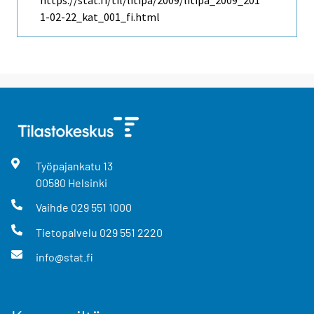
https://stat.fi/til/litipa/2009/litipa_2009_201
1-02-22_kat_001_fi.html
Työpajankatu
13
00580
Helsinki
Vaihde
029 551 1000
Tietopalvelu
029 551 2220
info@stat.fi