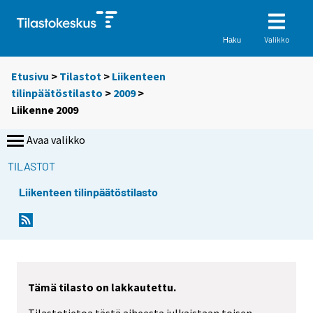
Valikko
Haku
Etusivu
>
Tilastot
>
Liikenteen
tilinpäätöstilasto
>
2009
>
Liikenne 2009
Avaa valikko
TILASTOT
Liikenteen tilinpäätöstilasto
Tämä tilasto on lakkautettu.