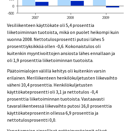
Vesiliikenteen käyttökate oli 5,4 prosenttia
liiketoiminnan tuotoista, mikä on puolet heikompi kuin
vuonna 2008. Nettotulosprosentti putosi lähes 5
prosenttiyksikköä ollen -0,6. Kokonaistulos oli
kuitenkin myyntivoittojen ansiosta lähes ennallaan ja
oli 1,9 prosenttia liiketoiminnan tuotoista.
Päätoimialojen välillä kehitys oli kuitenkin varsin
erilainen. Meriliikenteen henkilökuljetusten liikevaihto
väheni 10,4 prosenttia. Henkilökuljetusten
käyttökateprosentti oli 3,1 ja nettotulos -0,4
prosenttia liiketoiminnan tuotoista. Vastaavasti
tavaraliikenteessä liikevaihto putosi 16,0 prosenttia
käyttökateprosentin ollessa 6,9 prosenttia ja
nettotulosprosentti 0,0.
Varustamojen aineelliset nettoinvestoinnit olivat