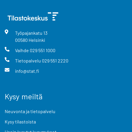
Työpajankatu
13
00580
Helsinki
Vaihde
029 551 1000
Tietopalvelu
029 551 2220
info@stat.fi
Kysy meiltä
Neuvonta ja tietopalvelu
Kysy tilastoista
Usein kysytyt kysymykset