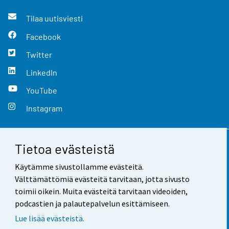
Tilaa uutisviesti
Facebook
Twitter
LinkedIn
YouTube
Instagram
Tietoa evästeistä
Yhteystiedot
Käytämme sivustollamme evästeitä.
Palaute
Välttämättömiä evästeitä tarvitaan, jotta sivusto
toimii oikein. Muita evästeitä tarvitaan videoiden,
Käyttöehdot
podcastien ja palautepalvelun esittämiseen.
Tietosuoja
Lue lisää evästeistä.