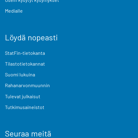
Medialle
Löydä nopeasti
StatFin-tietokanta
Tilastotietokannat
Suomi lukuina
Rahanarvonmuunnin
Tulevat julkaisut
Tutkimusaineistot
Seuraa meitä