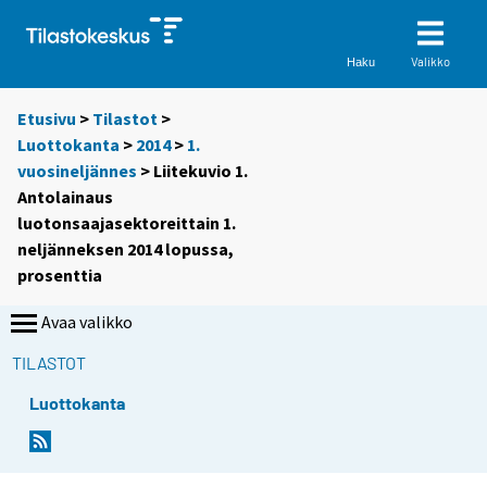
Valikko
Haku
Etusivu
>
Tilastot
>
Luottokanta
>
2014
>
1.
vuosineljännes
> Liitekuvio 1.
Antolainaus
luotonsaajasektoreittain 1.
neljänneksen 2014 lopussa,
prosenttia
Avaa valikko
TILASTOT
Luottokanta