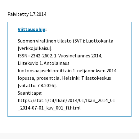
Päivitetty 1.7.2014
Viittausohje
:
Suomen virallinen tilasto (SVT): Luottokanta
[verkkojulkaisu].
ISSN=2342-2602.
1. Vuosineljännes
2014,
Liitekuvio 1. Antolainaus
luotonsaajasektoreittain 1. neljänneksen 2014
lopussa, prosenttia . Helsinki: Tilastokeskus
[viitattu: 7.8.2026].
Saantitapa:
https://stat.fi/til/lkan/2014/01/lkan_2014_01
_2014-07-01_kuv_001_fi.html