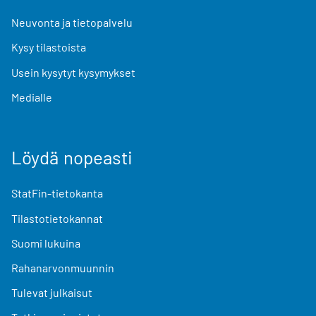
Neuvonta ja tietopalvelu
Kysy tilastoista
Usein kysytyt kysymykset
Medialle
Löydä nopeasti
StatFin-tietokanta
Tilastotietokannat
Suomi lukuina
Rahanarvonmuunnin
Tulevat julkaisut