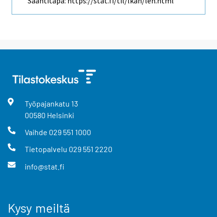
Saantitapa: https://stat.fi/til/lkan/leh.html
Työpajankatu
13
00580
Helsinki
Vaihde
029 551 1000
Tietopalvelu
029 551 2220
info@stat.fi
Kysy meiltä