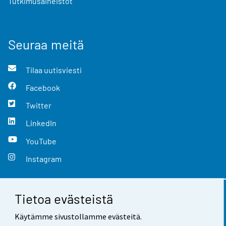
Tutkimusaineistot
Seuraa meitä
Tilaa uutisviesti
Facebook
Twitter
LinkedIn
YouTube
Instagram
Tietoa evästeistä
Yhteystiedot
Käytämme sivustollamme evästeitä.
Palaute