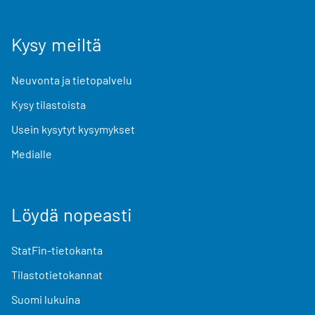
Kysy meiltä
Neuvonta ja tietopalvelu
Kysy tilastoista
Usein kysytyt kysymykset
Medialle
Löydä nopeasti
StatFin-tietokanta
Tilastotietokannat
Suomi lukuina