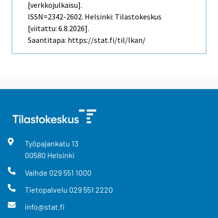
[verkkojulkaisu].
ISSN=2342-2602. Helsinki: Tilastokeskus
[viitattu: 6.8.2026].
Saantitapa: https://stat.fi/til/lkan/
Työpajankatu
13
00580
Helsinki
Vaihde
029 551 1000
Tietopalvelu
029 551 2220
info@stat.fi