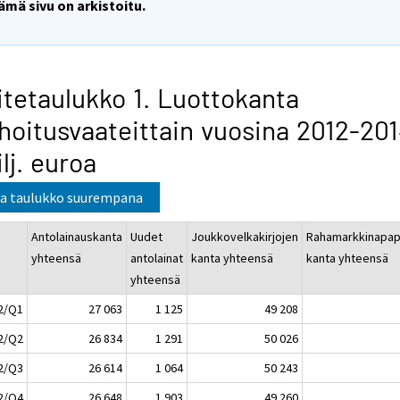
ämä sivu on arkistoitu.
itetaulukko 1. Luottokanta
hoitusvaateittain vuosina 2012-201
lj. euroa
a taulukko suurempana
Antolainauskanta
Uudet
Joukkovelkakirjojen
Rahamarkkinapap
yhteensä
antolainat
kanta yhteensä
kanta yhteensä
yhteensä
2/Q1
27 063
1 125
49 208
2/Q2
26 834
1 291
50 026
2/Q3
26 614
1 064
50 243
2/Q4
26 648
1 903
49 260