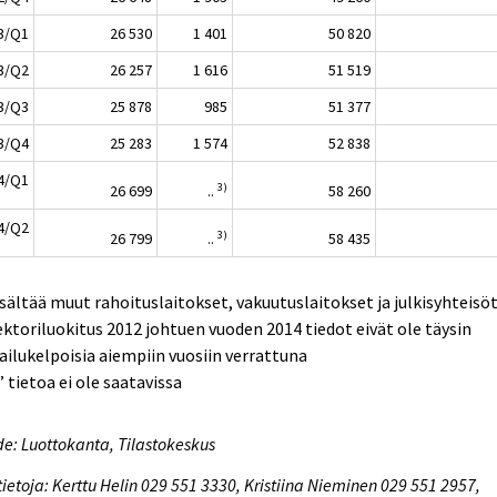
3/Q1
26 530
1 401
50 820
3/Q2
26 257
1 616
51 519
3/Q3
25 878
985
51 377
3/Q4
25 283
1 574
52 838
4/Q1
3)
26 699
..
58 260
4/Q2
3)
26 799
..
58 435
isältää muut rahoituslaitokset, vakuutuslaitokset ja julkisyhteisö
ektoriluokitus 2012 johtuen vuoden 2014 tiedot eivät ole täysin
ailukelpoisia aiempiin vuosiin verrattuna
..” tietoa ei ole saatavissa
e: Luottokanta, Tilastokeskus
tietoja: Kerttu Helin 029 551 3330, Kristiina Nieminen 029 551 2957,