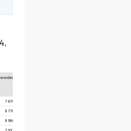
4,
ereiden
Luottokanta
1)
yhteensä
7 670
83 942
8 776
85 635
8 986
85 843
7 937
83 845