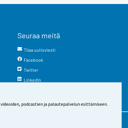
Seuraa meitä
Tilaa uutisviesti
Facebook
Twitter
LinkedIn
YouTube
Instagram
 videoiden, podcastien ja palautepalvelun esittämiseen.
stosta
Evästeasetukset