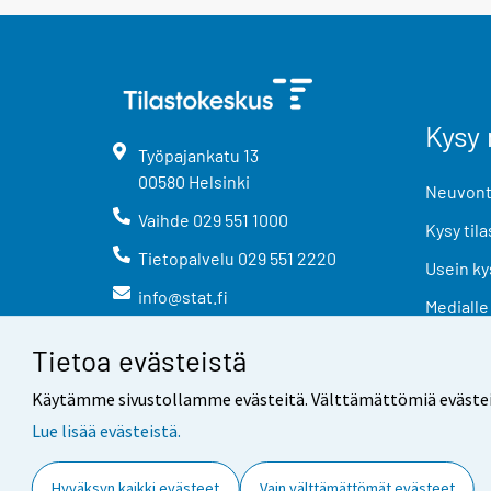
Kysy 
Työpajankatu
13
00580
Helsinki
Neuvonta
Vaihde
029 551 1000
Kysy tila
Tietopalvelu
029 551 2220
Usein ky
info@stat.fi
Medialle
Tietoa evästeistä
Käytämme sivustollamme evästeitä. Välttämättömiä evästeitä t
Lue lisää evästeistä.
Yhteystiedot
Palaute
Hyväksyn kaikki evästeet
Vain välttämättömät evästeet