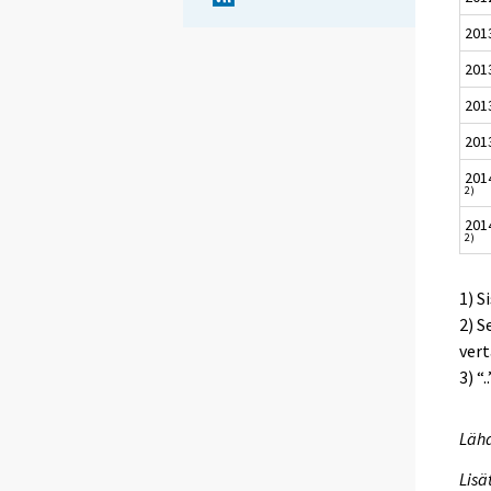
201
201
201
201
201
2)
201
2)
1) S
2) S
vert
3) “
Lähd
Lisä