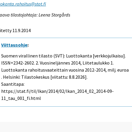
tokanta.rahoitus@stat.fi
aava tilastojohtaja: Leena Storgårds
itetty 11.9.2014
Viittausohje
:
Suomen virallinen tilasto (SVT): Luottokanta [verkkojulkaisu].
ISSN=2342-2602.
2. Vuosineljännes
2014, Liitetaulukko 1.
Luottokanta rahoitusvaateittain vuosina 2012-2014, milj. euroa
. Helsinki: Tilastokeskus [viitattu: 8.8.2026].
Saantitapa:
https://stat.fi/til/lkan/2014/02/lkan_2014_02_2014-09-
11_tau_001_fi.html