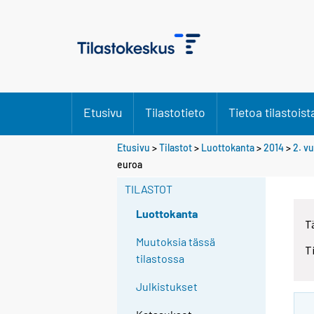
Etusivu
Tilastotieto
Tietoa tilastoist
Etusivu
>
Tilastot
>
Luottokanta
>
2014
>
2. v
euroa
TILASTOT
Luottokanta
T
Muutoksia tässä
T
tilastossa
Julkistukset