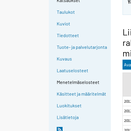
Katsaukset
T
Taulukot
Kuviot
Li
Tiedotteet
ra
Tuote- ja palvelutarjonta
mi
Kuvaus
Ava
Laatuselosteet
Menetelmäselosteet
Käsitteet ja määritelmät
201
Luokitukset
201
Lisätietoja
201
201