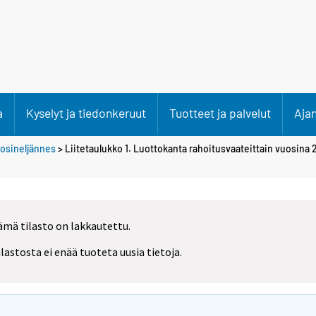
a
Kyselyt ja tiedonkeruut
Tuotteet ja palvelut
Aja
uosineljännes
> Liitetaulukko 1. Luottokanta rahoitusvaateittain vuosina 2
ämä tilasto on lakkautettu.
ilastosta ei enää tuoteta uusia tietoja.