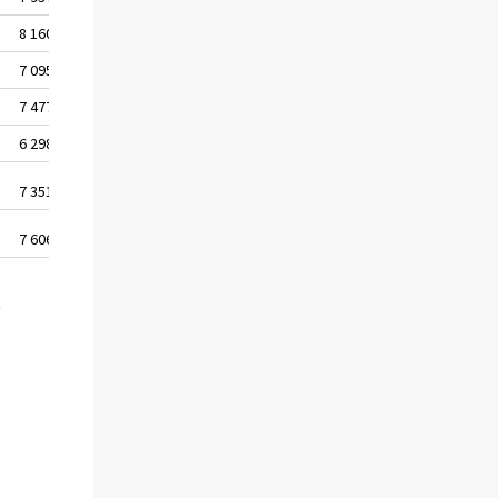
8 160
85 509
7 095
84 871
7 477
84 732
6 298
84 419
7 351
92 310
7 606
92 841
t