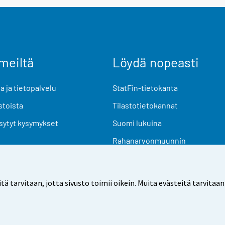
meiltä
Löydä nopeasti
 ja tietopalvelu
StatFin-tietokanta
stoista
Tilastotietokannat
sytyt kysymykset
Suomi lukuina
Rahanarvonmuunnin
Tulevat julkaisut
Tutkimusaineistot
arvitaan, jotta sivusto toimii oikein. Muita evästeitä tarvitaan
Käyttöehdot
Tietosuoja
Saavutettavuus
Tietoa sivu