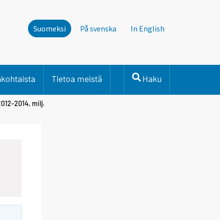
Suomeksi
På svenska
In English
nkohtaista
Tietoa meistä
Haku
012-2014, milj.