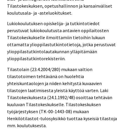
Tilastokeskuksen, opetushallinnon ja kansainväliset
koulutusala- ja -asteluokitukset.
Lukiokoulutuksen opiskelija- ja tutkintotiedot
perustuvat lukiokoulutusta antavien oppilaitosten
Tilastokeskukselle ilmoittamiin tietoihin lukuun
ottamatta ylioppilastutkintotietoja, jotka perustuvat
ylioppilastutkintolautakunnan ylläpitämään
ylioppilastutkintorekisteriin.
Tilastolain (23.4.2004/280) mukaan valtion
tilastotoimen tehtävänä on huolehtia
yhteiskuntaolojen ja niiden kehitystä kuvaavien
tilastojen laatimisesta yleistä käyttöä varten. Laki
Tilastokeskuksesta (24.1.1992/48) osoittaa tehtävän
kuuluvan Tilastokeskukselle. Tilastokeskuksen
työjärjestyksen (TK-00-1443-08) mukaan
Henkilötilastot-tulosyksikkö tuottaa kyseisiä tilastoja
mm. koulutuksesta.