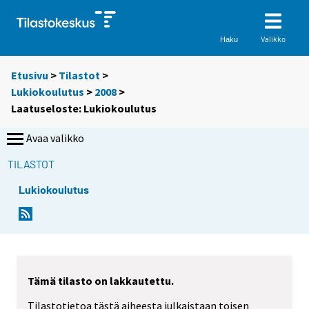
Valikko
Haku
Etusivu
>
Tilastot
>
Lukiokoulutus
>
2008
>
Laatuseloste: Lukiokoulutus
Avaa valikko
TILASTOT
Lukiokoulutus
Tämä tilasto on lakkautettu.
Tilastotietoa tästä aiheesta julkaistaan toisen