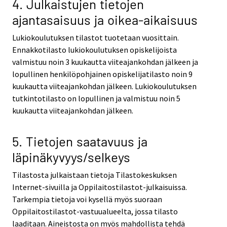
4. Julkaistujen tietojen
ajantasaisuus ja oikea-aikaisuus
Lukiokoulutuksen tilastot tuotetaan vuosittain.
Ennakkotilasto lukiokoulutuksen opiskelijoista
valmistuu noin 3 kuukautta viiteajankohdan jälkeen ja
lopullinen henkilöpohjainen opiskelijatilasto noin 9
kuukautta viiteajankohdan jälkeen. Lukiokoulutuksen
tutkintotilasto on lopullinen ja valmistuu noin 5
kuukautta viiteajankohdan jälkeen.
5. Tietojen saatavuus ja
läpinäkyvyys/selkeys
Tilastosta julkaistaan tietoja Tilastokeskuksen
Internet-sivuilla ja Oppilaitostilastot-julkaisuissa.
Tarkempia tietoja voi kysellä myös suoraan
Oppilaitostilastot-vastuualueelta, jossa tilasto
laaditaan. Aineistosta on myös mahdollista tehdä