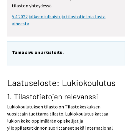
tilaston yhteydessä.
5.4.2022 jälkeen julkaistuja tilastotietoja tästä
aiheesta
Tämä sivu on arkistoitu.
Laatuseloste: Lukiokoulutus
1. Tilastotietojen relevanssi
Lukiokoulutuksen tilasto on Tilastokeskuksen
vuosittain tuottama tilasto. Lukiokoulutus kattaa
lukion koko oppimäärän opiskelijat ja
ylioppilastutkinnon suorittaneet sekä International