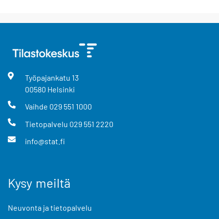
Työpajankatu
13
00580
Helsinki
Vaihde
029 551 1000
Tietopalvelu
029 551 2220
info@stat.fi
Kysy meiltä
Neuvonta ja tietopalvelu