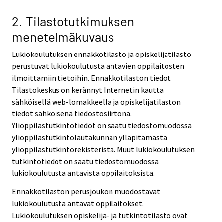
2. Tilastotutkimuksen
menetelmäkuvaus
Lukiokoulutuksen ennakkotilasto ja opiskelijatilasto
perustuvat lukiokoulutusta antavien oppilaitosten
ilmoittamiin tietoihin. Ennakkotilaston tiedot
Tilastokeskus on kerännyt Internetin kautta
sähköisellä web-lomakkeella ja opiskelijatilaston
tiedot sähköisenä tiedostosiirtona.
Ylioppilastutkintotiedot on saatu tiedostomuodossa
ylioppilastutkintolautakunnan ylläpitämästä
ylioppilastutkintorekisteristä. Muut lukiokoulutuksen
tutkintotiedot on saatu tiedostomuodossa
lukiokoulutusta antavista oppilaitoksista.
Ennakkotilaston perusjoukon muodostavat
lukiokoulutusta antavat oppilaitokset.
Lukiokoulutuksen opiskelija- ja tutkintotilasto ovat