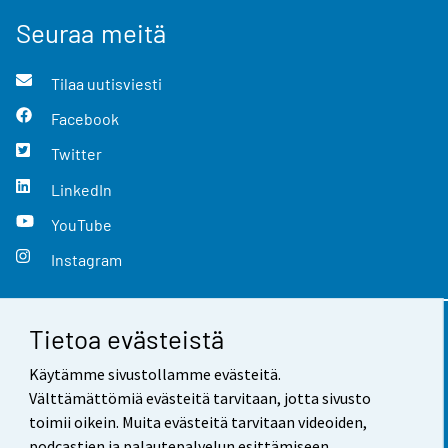
Seuraa meitä
Tilaa uutisviesti
Facebook
Twitter
LinkedIn
YouTube
Instagram
Tietoa evästeistä
Yhteystiedot
Käytämme sivustollamme evästeitä.
Palaute
Välttämättömiä evästeitä tarvitaan, jotta sivusto
toimii oikein. Muita evästeitä tarvitaan videoiden,
Käyttöehdot
podcastien ja palautepalvelun esittämiseen.