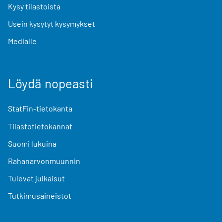
Kysy tilastoista
Usein kysytyt kysymykset
Medialle
Löydä nopeasti
StatFin-tietokanta
Tilastotietokannat
Suomi lukuina
Rahanarvonmuunnin
Tulevat julkaisut
Tutkimusaineistot