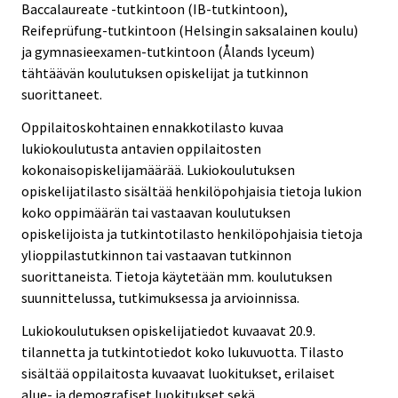
Baccalaureate -tutkintoon (IB-tutkintoon),
Reifeprüfung-tutkintoon (Helsingin saksalainen koulu)
ja gymnasieexamen-tutkintoon (Ålands lyceum)
tähtäävän koulutuksen opiskelijat ja tutkinnon
suorittaneet.
Oppilaitoskohtainen ennakkotilasto kuvaa
lukiokoulutusta antavien oppilaitosten
kokonaisopiskelijamäärää. Lukiokoulutuksen
opiskelijatilasto sisältää henkilöpohjaisia tietoja lukion
koko oppimäärän tai vastaavan koulutuksen
opiskelijoista ja tutkintotilasto henkilöpohjaisia tietoja
ylioppilastutkinnon tai vastaavan tutkinnon
suorittaneista. Tietoja käytetään mm. koulutuksen
suunnittelussa, tutkimuksessa ja arvioinnissa.
Lukiokoulutuksen opiskelijatiedot kuvaavat 20.9.
tilannetta ja tutkintotiedot koko lukuvuotta. Tilasto
sisältää oppilaitosta kuvaavat luokitukset, erilaiset
alue- ja demografiset luokitukset sekä