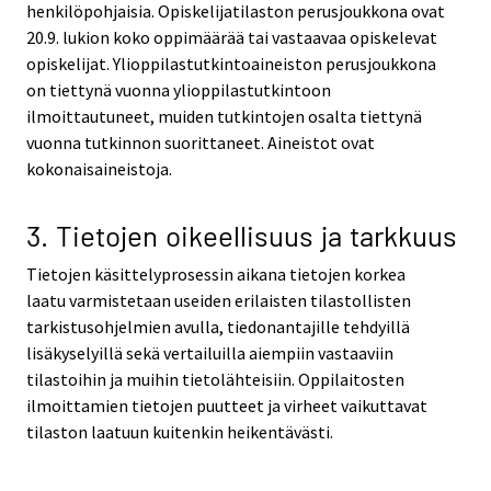
henkilöpohjaisia. Opiskelijatilaston perusjoukkona ovat
20.9. lukion koko oppimäärää tai vastaavaa opiskelevat
opiskelijat. Ylioppilastutkintoaineiston perusjoukkona
on tiettynä vuonna ylioppilastutkintoon
ilmoittautuneet, muiden tutkintojen osalta tiettynä
vuonna tutkinnon suorittaneet. Aineistot ovat
kokonaisaineistoja.
3. Tietojen oikeellisuus ja tarkkuus
Tietojen käsittelyprosessin aikana tietojen korkea
laatu varmistetaan useiden erilaisten tilastollisten
tarkistusohjelmien avulla, tiedonantajille tehdyillä
lisäkyselyillä sekä vertailuilla aiempiin vastaaviin
tilastoihin ja muihin tietolähteisiin. Oppilaitosten
ilmoittamien tietojen puutteet ja virheet vaikuttavat
tilaston laatuun kuitenkin heikentävästi.