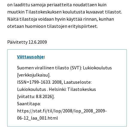
on laadittu samoja periaatteita noudattaen kuin
muutkin Tilastokeskuksen koulutusta kuvaavat tilastot.
Näitä tilastoja voidaan hyvin käyttää rinnan, kunhan
otetaan huomioon tilastojen erityispiirteet.
Päivitetty
12.6.2009
Viittausohje
:
Suomen virallinen tilasto (SVT): Lukiokoulutus
[verkkojulkaisu].
ISSN=1799-1633. 2008, Laatuseloste:
Lukiokoulutus . Helsinki: Tilastokeskus
[viitattu: 8.8.2026].
Saantitapa:
https://stat.fi/til/lop/2008/lop_2008_2009-
06-12_laa_001.html