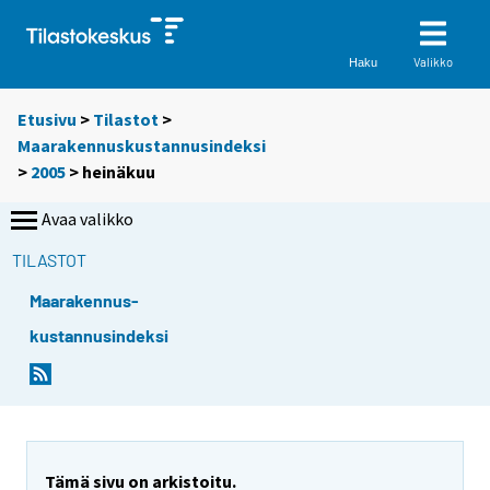
Valikko
Haku
Etusivu
>
Tilastot
>
Maarakennuskustannusindeksi
>
2005
>
heinäkuu
Avaa valikko
TILASTOT
Maarakennus-
kustannusindeksi
Tämä sivu on arkistoitu.