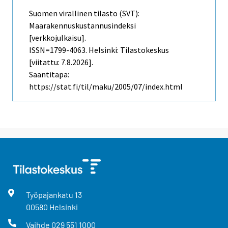
Suomen virallinen tilasto (SVT):
Maarakennuskustannusindeksi
[verkkojulkaisu].
ISSN=1799-4063. Helsinki: Tilastokeskus
[viitattu: 7.8.2026].
Saantitapa:
https://stat.fi/til/maku/2005/07/index.html
Työpajankatu
13
00580
Helsinki
Vaihde
029 551 1000