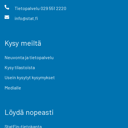
Tietopalvelu
029 551 2220
info@stat.fi
Kysy meiltä
Neuvonta ja tietopalvelu
Kysy tilastoista
Usein kysytyt kysymykset
Medialle
Löydä nopeasti
StatFin-tietokanta