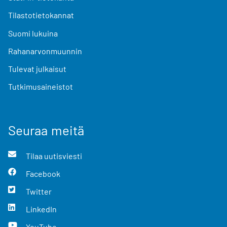
Tilastotietokannat
Suomi lukuina
Rahanarvonmuunnin
Tulevat julkaisut
Tutkimusaineistot
Seuraa meitä
Tilaa uutisviesti
Facebook
Twitter
LinkedIn
YouTube