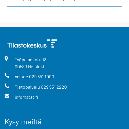
Työpajankatu
13
00580
Helsinki
Vaihde
029 551 1000
Tietopalvelu
029 551 2220
info@stat.fi
Kysy meiltä