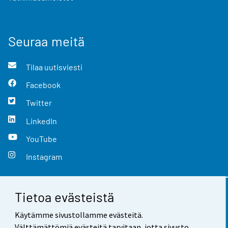
Seuraa meitä
Tilaa uutisviesti
Facebook
Twitter
LinkedIn
YouTube
Instagram
Tietoa evästeistä
Yhteystiedot
Käytämme sivustollamme evästeitä.
Palaute
Välttämättömiä evästeitä tarvitaan, jotta sivusto