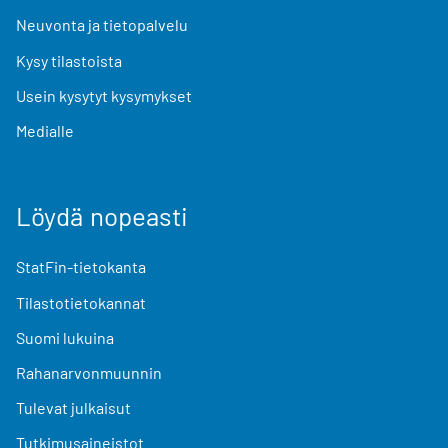
Neuvonta ja tietopalvelu
Kysy tilastoista
Usein kysytyt kysymykset
Medialle
Löydä nopeasti
StatFin-tietokanta
Tilastotietokannat
Suomi lukuina
Rahanarvonmuunnin
Tulevat julkaisut
Tutkimusaineistot