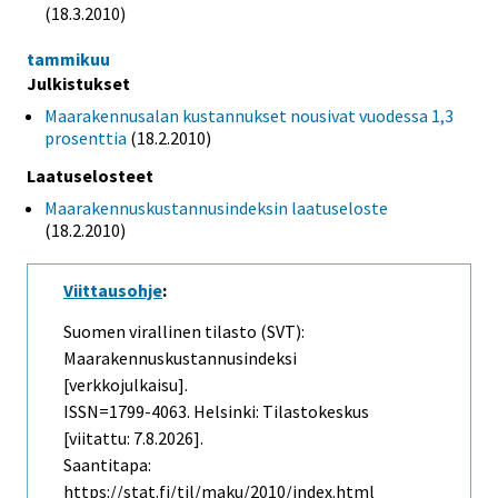
(18.3.2010)
tammikuu
Julkistukset
Maarakennusalan kustannukset nousivat vuodessa 1,3
prosenttia
(18.2.2010)
Laatuselosteet
Maarakennuskustannusindeksin laatuseloste
(18.2.2010)
Viittausohje
:
Suomen virallinen tilasto (SVT):
Maarakennuskustannusindeksi
[verkkojulkaisu].
ISSN=1799-4063. Helsinki: Tilastokeskus
[viitattu: 7.8.2026].
Saantitapa:
https://stat.fi/til/maku/2010/index.html