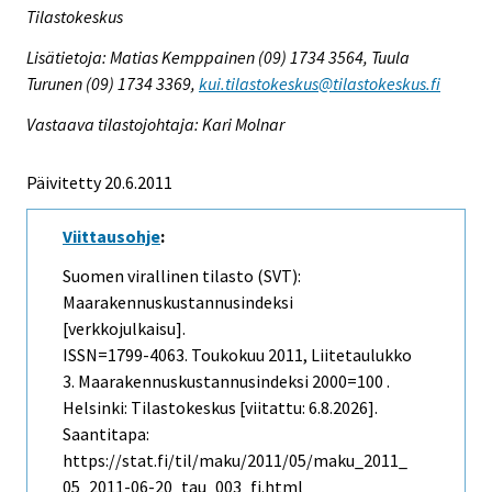
Tilastokeskus
Lisätietoja: Matias Kemppainen (09) 1734 3564, Tuula
Turunen (09) 1734 3369,
kui.tilastokeskus@tilastokeskus.fi
Vastaava tilastojohtaja: Kari Molnar
Päivitetty 20.6.2011
Viittausohje
:
Suomen virallinen tilasto (SVT):
Maarakennuskustannusindeksi
[verkkojulkaisu].
ISSN=1799-4063.
Toukokuu
2011, Liitetaulukko
3. Maarakennuskustannusindeksi 2000=100 .
Helsinki: Tilastokeskus [viitattu: 6.8.2026].
Saantitapa:
https://stat.fi/til/maku/2011/05/maku_2011_
05_2011-06-20_tau_003_fi.html