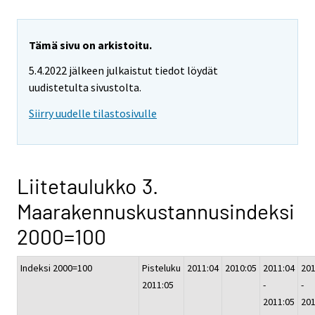
Tämä sivu on arkistoitu.
5.4.2022 jälkeen julkaistut tiedot löydät
uudistetulta sivustolta.
Siirry uudelle tilastosivulle
Liitetaulukko 3.
Maarakennuskustannusindeksi
2000=100
Indeksi 2000=100
Pisteluku
2011:04
2010:05
2011:04
201
2011:05
-
-
2011:05
201