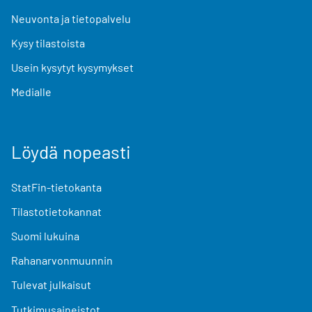
Neuvonta ja tietopalvelu
Kysy tilastoista
Usein kysytyt kysymykset
Medialle
Löydä nopeasti
StatFin-tietokanta
Tilastotietokannat
Suomi lukuina
Rahanarvonmuunnin
Tulevat julkaisut
Tutkimusaineistot