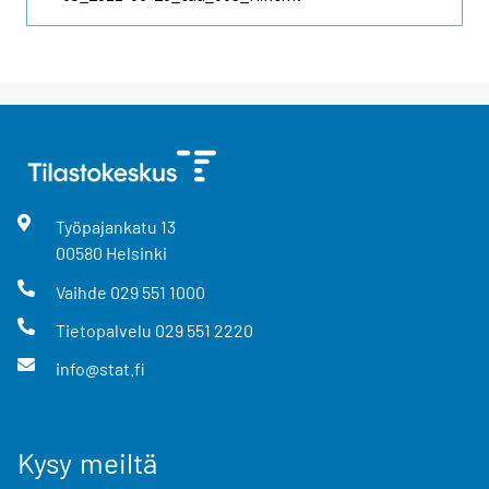
Työpajankatu
13
00580
Helsinki
Vaihde
029 551 1000
Tietopalvelu
029 551 2220
info@stat.fi
Kysy meiltä