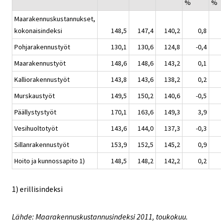
%
%
Maarakennuskustannukset,
kokonaisindeksi
148,5
147,4
140,2
0,8
Pohjarakennustyöt
130,1
130,6
124,8
-0,4
Maarakennustyöt
148,6
148,6
143,2
0,1
Kalliorakennustyöt
143,8
143,6
138,2
0,2
Murskaustyöt
149,5
150,2
140,6
-0,5
Päällystystyöt
170,1
163,6
149,3
3,9
Vesihuoltotyöt
143,6
144,0
137,3
-0,3
Sillanrakennustyöt
153,9
152,5
145,2
0,9
Hoito ja kunnossapito 1)
148,5
148,2
142,2
0,2
1) erillisindeksi
Lähde: Maarakennuskustannusindeksi 2011, toukokuu.