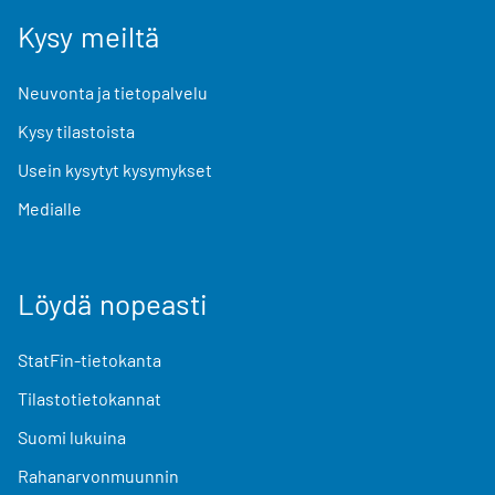
Kysy meiltä
Neuvonta ja tietopalvelu
Kysy tilastoista
Usein kysytyt kysymykset
Medialle
Löydä nopeasti
StatFin-tietokanta
Tilastotietokannat
Suomi lukuina
Rahanarvonmuunnin