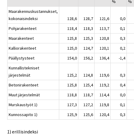
%
%
Maarakennuskustannukset,
kokonaisindeksi
128,6
128,7
121,6
0,0
Pohjarakenteet
118,4
118,3
113,7
0,1
Maarakenteet
125,8
125,3
120,8
0,3
Kalliorakenteet
125,0
124,7
120,1
0,2
Päällystysteet
154,0
156,2
136,4
-1,4
Kunnallistekniset
järjestelmät
125,2
124,8
119,6
0,3
Betonirakenteet
125,8
125,4
119,2
0,4
Muut järjestelmät
118,8
118,7
114,4
0,0
Murskaustyöt 1)
127,3
127,2
119,8
0,1
Kunnossapito 1)
125,9
125,6
120,4
0,3
1) erillisindeksi