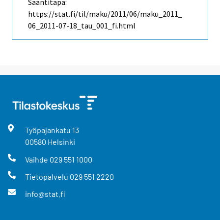
Saantitapa:
https://stat.fi/til/maku/2011/06/maku_2011_
06_2011-07-18_tau_001_fi.html
Työpajankatu
13
00580
Helsinki
Vaihde
029 551 1000
Tietopalvelu
029 551 2220
info@stat.fi