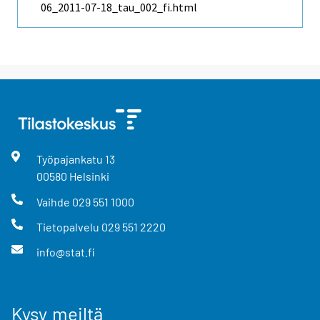
06_2011-07-18_tau_002_fi.html
Työpajankatu
13
00580
Helsinki
Vaihde
029 551 1000
Tietopalvelu
029 551 2220
info@stat.fi
Kysy meiltä