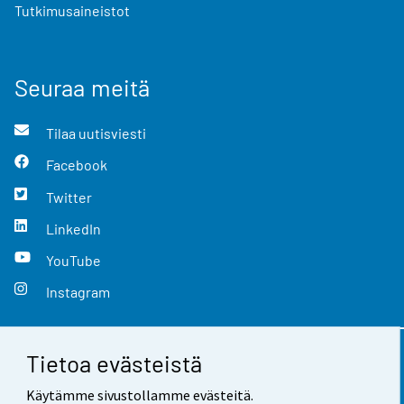
Tutkimusaineistot
Seuraa meitä
Tilaa uutisviesti
Facebook
Twitter
LinkedIn
YouTube
Instagram
Tietoa evästeistä
Yhteystiedot
Käytämme sivustollamme evästeitä.