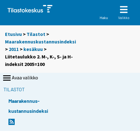
Valikko
Haku
Etusivu
>
Tilastot
>
Maarakennuskustannusindeksi
>
2011
>
kesäkuu
>
Liitetaulukko 2. M-, K-, S- ja H-
indeksit 2005=100
Avaa valikko
TILASTOT
Maarakennus-
kustannusindeksi