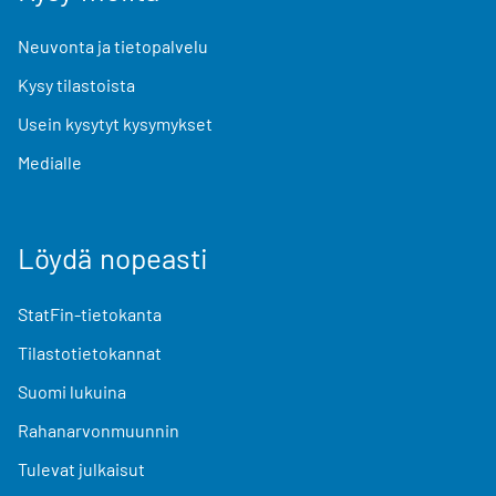
Neuvonta ja tietopalvelu
Kysy tilastoista
Usein kysytyt kysymykset
Medialle
Löydä nopeasti
StatFin-tietokanta
Tilastotietokannat
Suomi lukuina
Rahanarvonmuunnin
Tulevat julkaisut