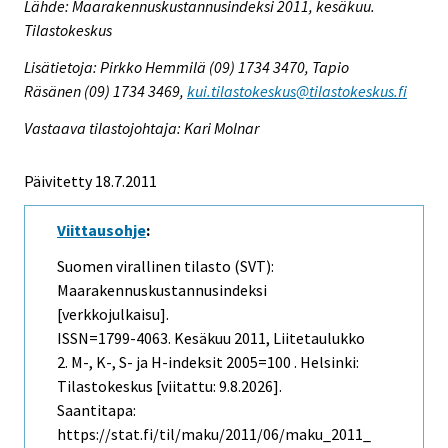
Lähde: Maarakennuskustannusindeksi 2011, kesäkuu.
Tilastokeskus
Lisätietoja: Pirkko Hemmilä (09) 1734 3470, Tapio
Räsänen (09) 1734 3469,
kui.tilastokeskus@tilastokeskus.fi
Vastaava tilastojohtaja: Kari Molnar
Päivitetty 18.7.2011
Viittausohje
:
Suomen virallinen tilasto (SVT):
Maarakennuskustannusindeksi
[verkkojulkaisu].
ISSN=1799-4063.
Kesäkuu
2011, Liitetaulukko
2. M-, K-, S- ja H-indeksit 2005=100 . Helsinki:
Tilastokeskus [viitattu: 9.8.2026].
Saantitapa:
https://stat.fi/til/maku/2011/06/maku_2011_