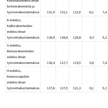
Kokonaisindeksi ilman
betonirakenteita ja
työvoimakustannuksia
131,9
132,1
122,8
-0,1
7,4
K-indeksi,
Kalliorakenteiden
indeksi ilman
työvoimakustannuksia
126,9
126,6
120,6
0,3
5,2
S-indeksi,
Betonirakenteiden
indeksi ilman
työvoimakustannuksia
128,4
127,7
119,5
0,6
7,4
H-indeksi,
Kunnossapidon
indeksi ilman
työvoimakustannuksia
127,6
127,5
121,3
0,1
5,2