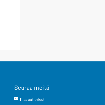
Seuraa meitä
Tilaa uutisviesti