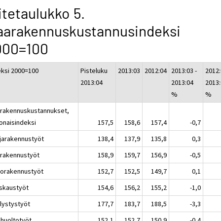
itetaulukko 5.
aarakennuskustannusindeksi
000=100
eksi 2000=100
Pisteluku
2013:03
2012:04
2013:03 -
2012:
2013:04
2013:04
2013
%
%
rakennuskustannukset,
onaisindeksi
157,5
158,6
157,4
-0,7
jarakennustyöt
138,4
137,9
135,8
0,3
rakennustyöt
158,9
159,7
156,9
-0,5
liorakennustyöt
152,7
152,5
149,7
0,1
skaustyöt
154,6
156,2
155,2
-1,0
llystystyöt
177,7
183,7
188,5
-3,3
ihuoltotyöt
152,1
152,7
150,9
-0,4