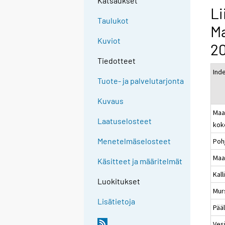
Katsaukset
Li
Taulukot
M
Kuviot
2
Tiedotteet
Ind
Tuote- ja palvelutarjonta
Kuvaus
Maa
Laatuselosteet
kok
Menetelmäselosteet
Poh
Maa
Käsitteet ja määritelmät
Kal
Luokitukset
Mur
Lisätietoja
Pää
Ves