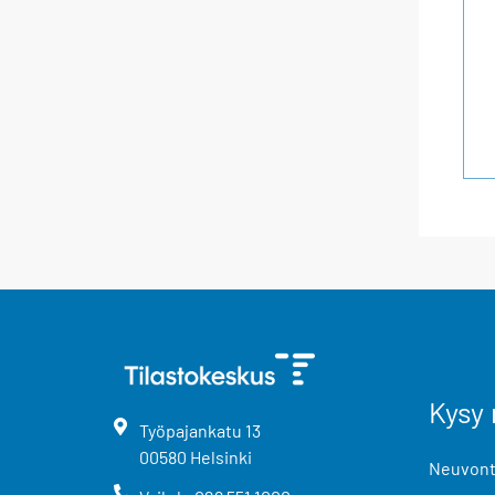
Kysy 
Työpajankatu
13
00580
Helsinki
Neuvonta