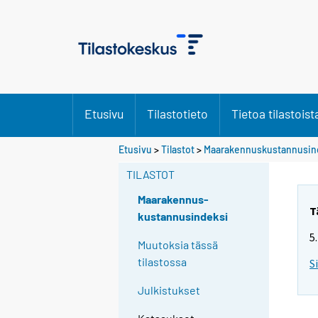
Etusivu
Tilastotieto
Tietoa tilastoist
Etusivu
>
Tilastot
>
Maarakennuskustannusin
TILASTOT
Maarakennus-
T
kustannusindeksi
5
Muutoksia tässä
tilastossa
S
Julkistukset