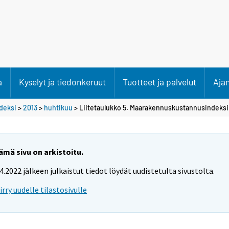
a
Kyselyt ja tiedonkeruut
Tuotteet ja palvelut
Aja
deksi
>
2013
>
huhtikuu
> Liitetaulukko 5. Maarakennuskustannusindeks
ämä sivu on arkistoitu.
.4.2022 jälkeen julkaistut tiedot löydät uudistetulta sivustolta.
iirry uudelle tilastosivulle