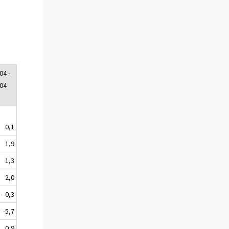
04 -
:04
0,1
1,9
1,3
2,0
-0,3
-5,7
0,9