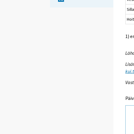
Sil
Hoit
1) e
Lähd
Lisä
kui.
Vast
Päiv