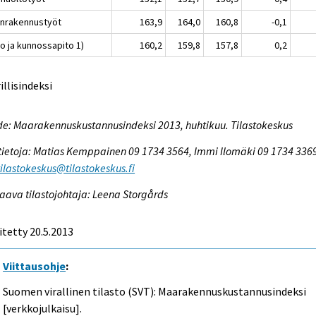
lanrakennustyöt
163,9
164,0
160,8
-0,1
o ja kunnossapito 1)
160,2
159,8
157,8
0,2
rillisindeksi
e: Maarakennuskustannusindeksi 2013, huhtikuu. Tilastokeskus
tietoja: Matias Kemppainen 09 1734 3564, Immi Ilomäki 09 1734 336
tilastokeskus@tilastokeskus.fi
aava tilastojohtaja: Leena Storgårds
itetty 20.5.2013
Viittausohje
:
Suomen virallinen tilasto (SVT): Maarakennuskustannusindeksi
[verkkojulkaisu].