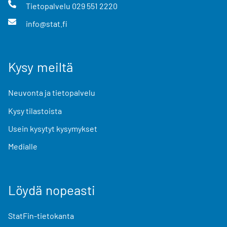
Tietopalvelu
029 551 2220
info@stat.fi
Kysy meiltä
Neuvonta ja tietopalvelu
Kysy tilastoista
Usein kysytyt kysymykset
Medialle
Löydä nopeasti
StatFin-tietokanta