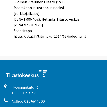
Suomen virallinen tilasto (SVT):
Maarakennuskustannusindeksi
[verkkojulkaisu].
ISSN=1799-4063. Helsinki: Tilastokeskus
[viitattu: 9.8.2026].
Saantitapa:
https://stat.fi/til/maku/2014/05/index.html
Työpajankatu
13
00580
Helsinki
Vaihde
029 551 1000