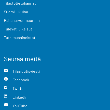
Tilastotietokannat
Suomi lukuina
Rahanarvonmuunnin
Tulevat julkaisut
Tutkimusaineistot
Seuraa meitä
Tilaa uutisviesti
Facebook
Twitter
LinkedIn
YouTube