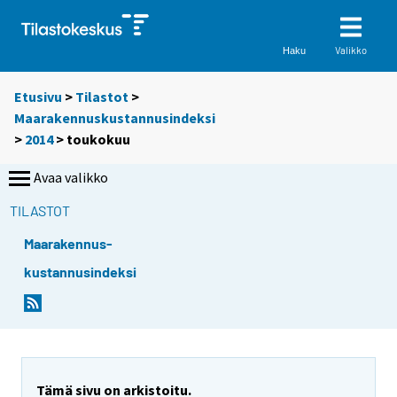
Valikko
Haku
Etusivu
>
Tilastot
>
Maarakennuskustannusindeksi
>
2014
>
toukokuu
Avaa valikko
TILASTOT
Maarakennus-
kustannusindeksi
Tämä sivu on arkistoitu.