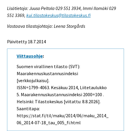
Lisätietoja: Juuso Peltola 029 551 3934, Immi Ilomäki 029
551 3369,
kui.tilastokeskus@tilastokeskus.fi
Vastaava tilastojohtaja: Leena Storgårds
Päivitetty 18.7.2014
Viittausohje
:
Suomen virallinen tilasto (SVT):
Maarakennuskustannusindeksi
[verkkojulkaisu].
ISSN=1799-4063.
Kesäkuu
2014, Liitetaulukko
5. Maarakennuskustannusindeksi 2000=100 .
Helsinki: Tilastokeskus [viitattu: 8.8.2026].
Saantitapa:
https://stat.fi/til/maku/2014/06/maku_2014_
06_2014-07-18_tau_005_fi.html