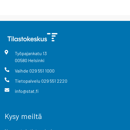
Työpajankatu
13
00580
Helsinki
Vaihde
029 551 1000
Tietopalvelu
029 551 2220
info@stat.fi
Kysy meiltä