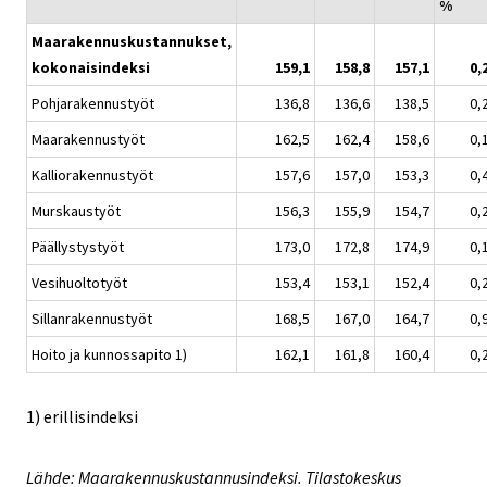
%
Maarakennuskustannukset,
kokonaisindeksi
159,1
158,8
157,1
0,
Pohjarakennustyöt
136,8
136,6
138,5
0,
Maarakennustyöt
162,5
162,4
158,6
0,
Kalliorakennustyöt
157,6
157,0
153,3
0,
Murskaustyöt
156,3
155,9
154,7
0,
Päällystystyöt
173,0
172,8
174,9
0,
Vesihuoltotyöt
153,4
153,1
152,4
0,
Sillanrakennustyöt
168,5
167,0
164,7
0,
Hoito ja kunnossapito 1)
162,1
161,8
160,4
0,
1) erillisindeksi
Lähde: Maarakennuskustannusindeksi. Tilastokeskus