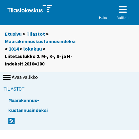
Valikko
Haku
Etusivu
>
Tilastot
>
Maarakennuskustannusindeksi
>
2014
>
lokakuu
>
Liitetaulukko 2. M-, K-, S- ja H-
indeksit 2010=100
Avaa valikko
TILASTOT
Maarakennus-
kustannusindeksi