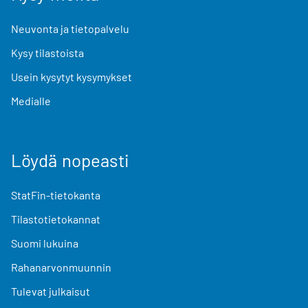
Neuvonta ja tietopalvelu
Kysy tilastoista
Usein kysytyt kysymykset
Medialle
Löydä nopeasti
StatFin-tietokanta
Tilastotietokannat
Suomi lukuina
Rahanarvonmuunnin
Tulevat julkaisut