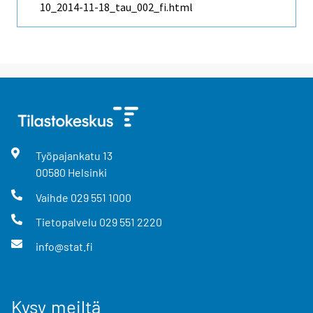
10_2014-11-18_tau_002_fi.html
Työpajankatu
13
00580
Helsinki
Vaihde
029 551 1000
Tietopalvelu
029 551 2220
info@stat.fi
Kysy meiltä