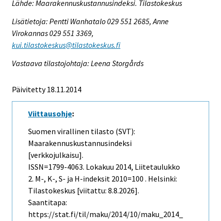
Lähde: Maarakennuskustannusindeksi. Tilastokeskus
Lisätietoja: Pentti Wanhatalo 029 551 2685, Anne
Virokannas 029 551 3369,
kui.tilastokeskus@tilastokeskus.fi
Vastaava tilastojohtaja: Leena Storgårds
Päivitetty 18.11.2014
Viittausohje
:
Suomen virallinen tilasto (SVT):
Maarakennuskustannusindeksi
[verkkojulkaisu].
ISSN=1799-4063.
Lokakuu
2014, Liitetaulukko
2. M-, K-, S- ja H-indeksit 2010=100 . Helsinki:
Tilastokeskus [viitattu: 8.8.2026].
Saantitapa:
https://stat.fi/til/maku/2014/10/maku_2014_