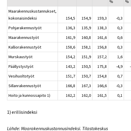
%
%
Maarakennuskustannukset,
kokonaisindeksi
154,5
154,9
159,3
-0,3
Pohjarakennustyöt
136,3
135,9
138,3
0,3
Maarakennustyöt
161,9
160,8
161,6
0,6
Kalliorakennustyöt
158,6
158,1
156,8
0,3
Murskaustyöt
154,2
151,9
157,2
1,6
Päällystystyöt
143,2
150,5
175,8
-4,9
Vesihuoltotyöt
151,7
150,7
154,8
0,7
Sillanrakennustyöt
166,8
167,3
166,6
-0,3
Hoito ja kunnossapito 1)
162,2
162,0
161,5
0,1
1) erillisindeksi
Lähde: Maarakennuskustannusindeksi. Tilastokeskus