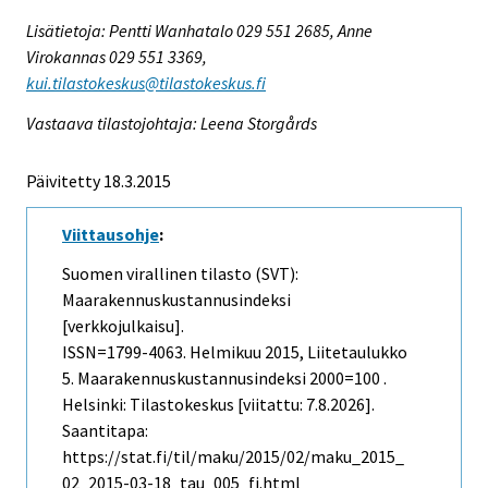
Lisätietoja: Pentti Wanhatalo 029 551 2685, Anne
Virokannas 029 551 3369,
kui.tilastokeskus@tilastokeskus.fi
Vastaava tilastojohtaja: Leena Storgårds
Päivitetty 18.3.2015
Viittausohje
:
Suomen virallinen tilasto (SVT):
Maarakennuskustannusindeksi
[verkkojulkaisu].
ISSN=1799-4063.
Helmikuu
2015, Liitetaulukko
5. Maarakennuskustannusindeksi 2000=100 .
Helsinki: Tilastokeskus [viitattu: 7.8.2026].
Saantitapa:
https://stat.fi/til/maku/2015/02/maku_2015_
02_2015-03-18_tau_005_fi.html