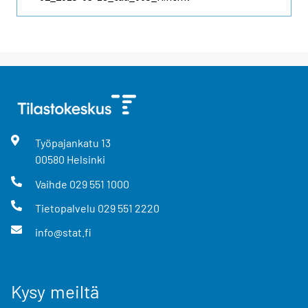
Työpajankatu
13
00580
Helsinki
Vaihde
029 551 1000
Tietopalvelu
029 551 2220
info@stat.fi
Kysy meiltä