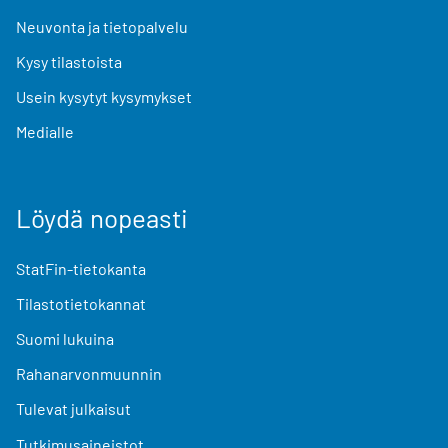
Neuvonta ja tietopalvelu
Kysy tilastoista
Usein kysytyt kysymykset
Medialle
Löydä nopeasti
StatFin-tietokanta
Tilastotietokannat
Suomi lukuina
Rahanarvonmuunnin
Tulevat julkaisut
Tutkimusaineistot