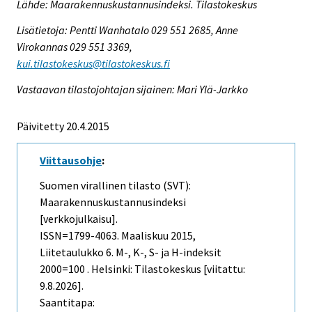
Lähde: Maarakennuskustannusindeksi. Tilastokeskus
Lisätietoja: Pentti Wanhatalo 029 551 2685, Anne
Virokannas 029 551 3369,
kui.tilastokeskus@tilastokeskus.fi
Vastaavan tilastojohtajan sijainen: Mari Ylä-Jarkko
Päivitetty 20.4.2015
Viittausohje
:
Suomen virallinen tilasto (SVT):
Maarakennuskustannusindeksi
[verkkojulkaisu].
ISSN=1799-4063.
Maaliskuu
2015,
Liitetaulukko 6. M-, K-, S- ja H-indeksit
2000=100 . Helsinki: Tilastokeskus [viitattu:
9.8.2026].
Saantitapa: