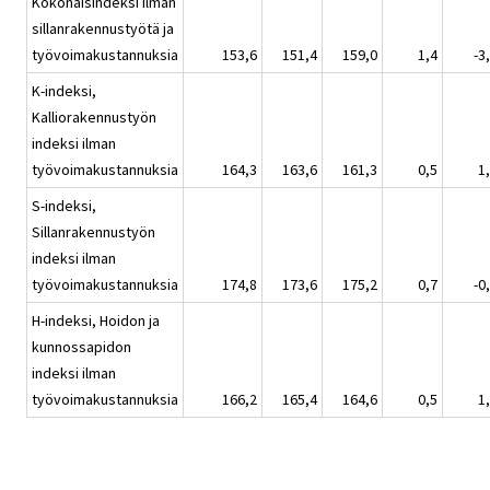
Kokonaisindeksi ilman
sillanrakennustyötä ja
työvoimakustannuksia
153,6
151,4
159,0
1,4
-3
K-indeksi,
Kalliorakennustyön
indeksi ilman
työvoimakustannuksia
164,3
163,6
161,3
0,5
1
S-indeksi,
Sillanrakennustyön
indeksi ilman
työvoimakustannuksia
174,8
173,6
175,2
0,7
-0
H-indeksi, Hoidon ja
kunnossapidon
indeksi ilman
työvoimakustannuksia
166,2
165,4
164,6
0,5
1