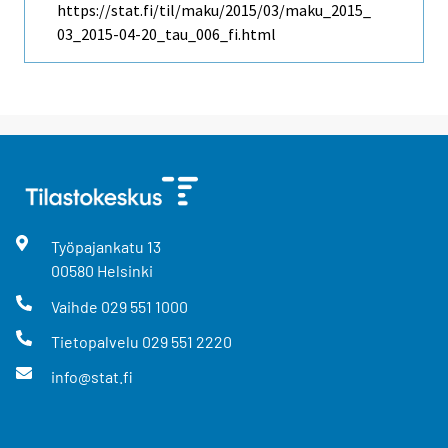
https://stat.fi/til/maku/2015/03/maku_2015_
03_2015-04-20_tau_006_fi.html
Työpajankatu
13
00580
Helsinki
Vaihde
029 551 1000
Tietopalvelu
029 551 2220
info@stat.fi