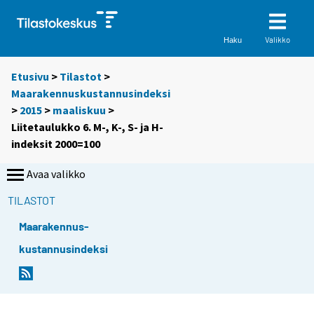
Valikko
Haku
Etusivu
>
Tilastot
>
Maarakennuskustannusindeksi
>
2015
>
maaliskuu
>
Liitetaulukko 6. M-, K-, S- ja H-
indeksit 2000=100
Avaa valikko
TILASTOT
Maarakennus-
kustannusindeksi