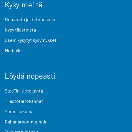
Kysy meiltä
Neuvonta ja tietopalvelu
Kysy tilastoista
Usein kysytyt kysymykset
Medialle
Löydä nopeasti
StatFin-tietokanta
Tilastotietokannat
Suomi lukuina
Rahanarvonmuunnin
Tulevat julkaisut