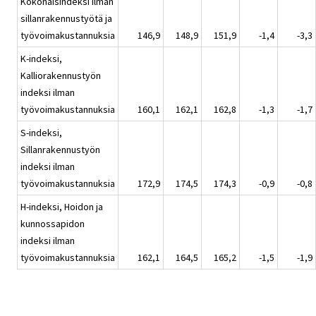
Kokonaisindeksi ilman
sillanrakennustyötä ja
työvoimakustannuksia
146,9
148,9
151,9
-1,4
-3,3
K-indeksi,
Kalliorakennustyön
indeksi ilman
työvoimakustannuksia
160,1
162,1
162,8
-1,3
-1,7
S-indeksi,
Sillanrakennustyön
indeksi ilman
työvoimakustannuksia
172,9
174,5
174,3
-0,9
-0,8
H-indeksi, Hoidon ja
kunnossapidon
indeksi ilman
työvoimakustannuksia
162,1
164,5
165,2
-1,5
-1,9