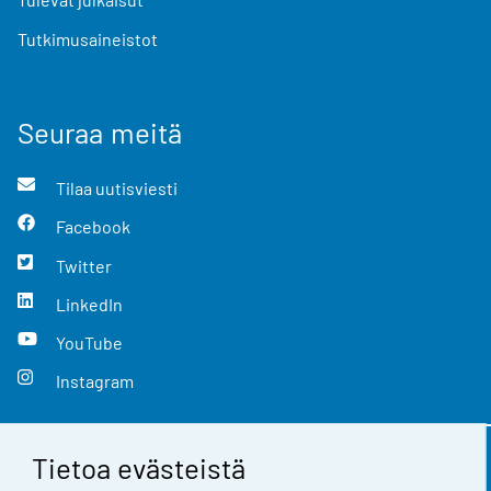
Tutkimusaineistot
Seuraa meitä
Tilaa uutisviesti
Facebook
Twitter
LinkedIn
YouTube
Instagram
Tietoa evästeistä
Yhteystiedot