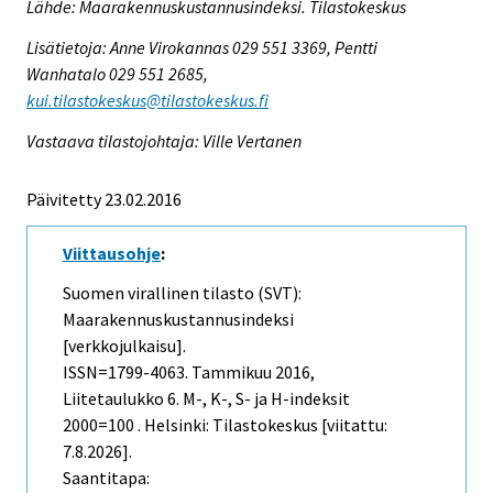
Lähde: Maarakennuskustannusindeksi. Tilastokeskus
Lisätietoja: Anne Virokannas 029 551 3369, Pentti
Wanhatalo 029 551 2685,
kui.tilastokeskus@tilastokeskus.fi
Vastaava tilastojohtaja: Ville Vertanen
Päivitetty 23.02.2016
Viittausohje
:
Suomen virallinen tilasto (SVT):
Maarakennuskustannusindeksi
[verkkojulkaisu].
ISSN=1799-4063.
Tammikuu
2016,
Liitetaulukko 6. M-, K-, S- ja H-indeksit
2000=100 . Helsinki: Tilastokeskus [viitattu:
7.8.2026].
Saantitapa: