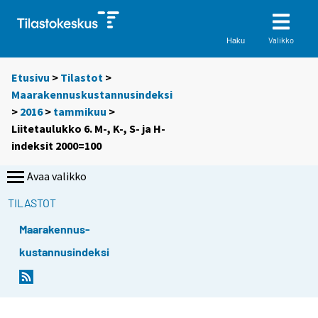
Valikko
Haku
Etusivu
>
Tilastot
>
Maarakennuskustannusindeksi
>
2016
>
tammikuu
>
Liitetaulukko 6. M-, K-, S- ja H-
indeksit 2000=100
Avaa valikko
TILASTOT
Maarakennus-
kustannusindeksi