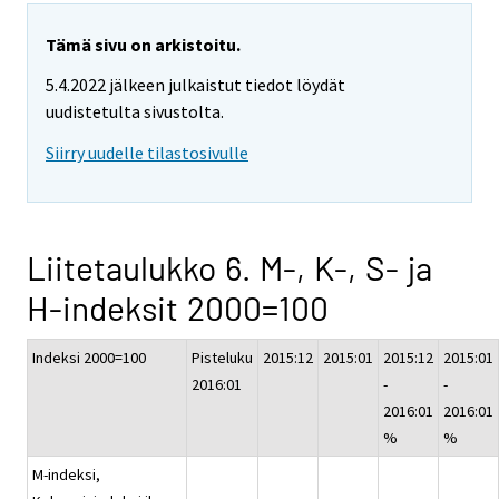
Tämä sivu on arkistoitu.
5.4.2022 jälkeen julkaistut tiedot löydät
uudistetulta sivustolta.
Siirry uudelle tilastosivulle
Liitetaulukko 6. M-, K-, S- ja
H-indeksit 2000=100
Indeksi 2000=100
Pisteluku
2015:12
2015:01
2015:12
2015:01
2016:01
-
-
2016:01
2016:01
%
%
M-indeksi,