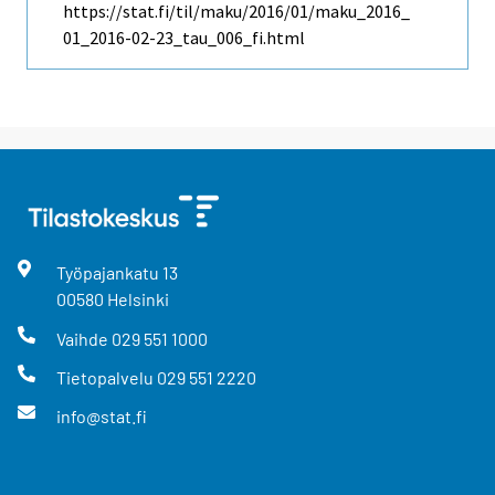
https://stat.fi/til/maku/2016/01/maku_2016_
01_2016-02-23_tau_006_fi.html
Työpajankatu
13
00580
Helsinki
Vaihde
029 551 1000
Tietopalvelu
029 551 2220
info@stat.fi