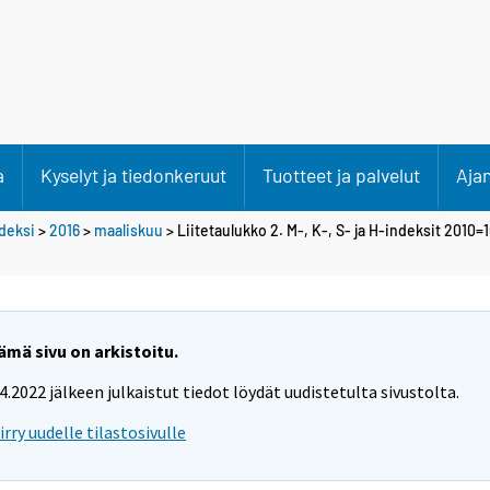
a
Kyselyt ja tiedonkeruut
Tuotteet ja palvelut
Aja
deksi
>
2016
>
maaliskuu
> Liitetaulukko 2. M-, K-, S- ja H-indeksit 2010=
ämä sivu on arkistoitu.
.4.2022 jälkeen julkaistut tiedot löydät uudistetulta sivustolta.
iirry uudelle tilastosivulle