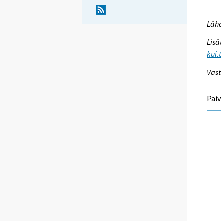
Lähd
Lisä
kui.
Vast
Päiv