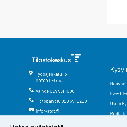
Kysy 
Työpajankatu
13
00580
Helsinki
Neuvonta
Vaihde
029 551 1000
Kysy tila
Tietopalvelu
029 551 2220
Usein ky
info@stat.fi
Medialle
Tietoa evästeistä