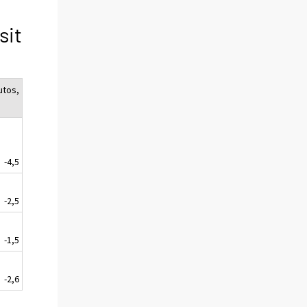
sit
utos,
-4,5
-2,5
-1,5
-2,6