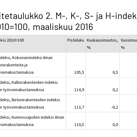
itetaulukko 2. M-, K-, S- ja H-indek
10=100, maaliskuu 2016
eksi 2010=100
Pisteluku
Kuukausimuutos,
Vuosimu
%
%
ndeksi, Kokonaisindeksi ilman
onirakenteita ja
voimakustannuksia
105,5
0,5
deksi, Kalliorakenteiden indeksi
an työvoimakustannuksia
114,9
0,2
ndeksi, Betonirakenteiden indeksi
an työvoimakustannuksia
113,7
-0,2
ndeksi, Kunnossapidon indeksi ilman
voimakustannuksia
110,5
0,0