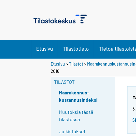
Etusivu
Tilastotieto
Tietoa tilastoist
Etusivu
>
Tilastot
>
Maarakennuskustannusin
2016
TILASTOT
Maarakennus-
T
kustannusindeksi
5
Muutoksia tässä
tilastossa
S
Julkistukset