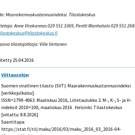
e: Maarakennuskustannusindeksi. Tilastokeskus
tietoja: Anne Virokannas 029 551 3369, Pentti Wanhatalo 029 551 268
tilastokeskus@tilastokeskus.fi
aava tilastojohtaja: Ville Vertanen
itetty 25.04.2016
Viittausohje
:
Suomen virallinen tilasto (SVT): Maarakennuskustannusindeksi
[verkkojulkaisu].
ISSN=1799-4063.
Maaliskuu
2016, Liitetaulukko 2. M-, K-, S- ja H-
indeksit 2010=100, maaliskuu 2016 . Helsinki: Tilastokeskus
[viitattu: 8.8.2026].
Saantitapa:
https://stat.fi/til/maku/2016/03/maku_2016_03_2016-04-