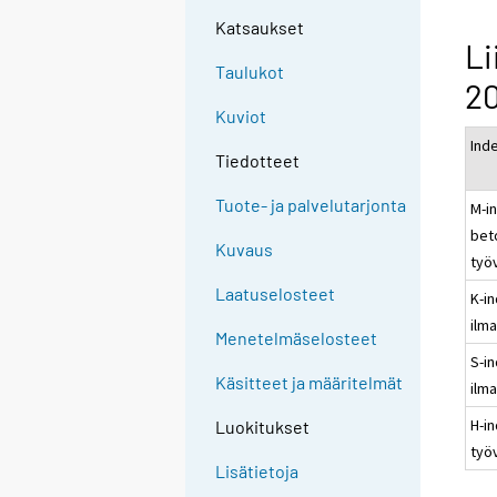
Katsaukset
Li
Taulukot
20
Kuviot
Ind
Tiedotteet
Tuote- ja palvelutarjonta
M-i
bet
Kuvaus
työ
Laatuselosteet
K-in
ilm
Menetelmäselosteet
S-i
Käsitteet ja määritelmät
ilm
H-i
Luokitukset
työ
Lisätietoja