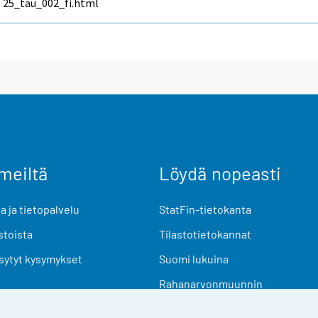
25_tau_002_fi.html
meiltä
Löydä nopeasti
 ja tietopalvelu
StatFin-tietokanta
stoista
Tilastotietokannat
sytyt kysymykset
Suomi lukuina
Rahanarvonmuunnin
Tulevat julkaisut