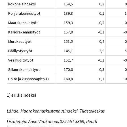
kokonaisindeksi
154,5
0,3
0
Pohjarakennustyöt
139,8
0,1
1
Maarakennustyöt
159,3
-0,2
-0
Kalliorakennustyöt
157,8
-0,1
-0
Murskaustyöt
151,5
-0,2
-0
Päällystystyöt
145,1
2,9
5
Vesihuoltotyöt
152,7
-0,1
-0
Sillanrakennustyöt
170,0
0,3
0
Hoito ja kunnossapito 1)
160,8
0,1
-0
1) erillisindeksi
Lähde: Maarakennuskustannusindeksi. Tilastokeskus
Lisätietoja: Anne Virokannas 029 551 3369, Pentti