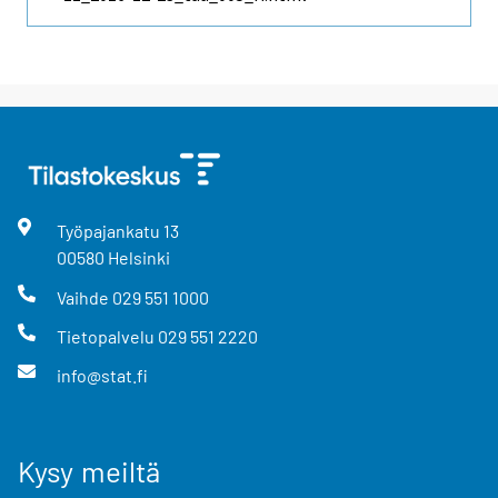
Työpajankatu
13
00580
Helsinki
Vaihde
029 551 1000
Tietopalvelu
029 551 2220
info@stat.fi
Kysy meiltä