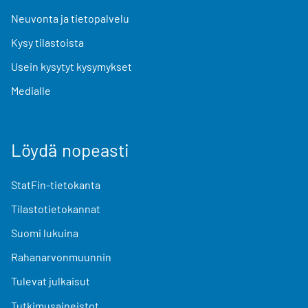
Neuvonta ja tietopalvelu
Kysy tilastoista
Usein kysytyt kysymykset
Medialle
Löydä nopeasti
StatFin-tietokanta
Tilastotietokannat
Suomi lukuina
Rahanarvonmuunnin
Tulevat julkaisut
Tutkimusaineistot