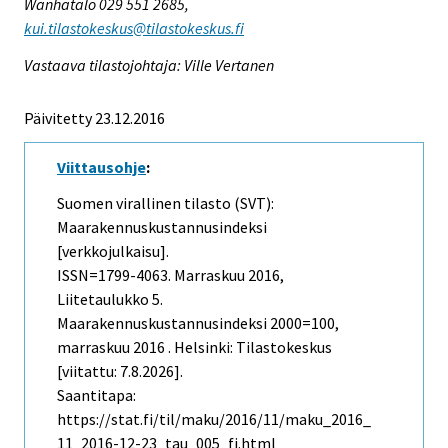
Wanhatalo 029 551 2685,
kui.tilastokeskus@tilastokeskus.fi
Vastaava tilastojohtaja: Ville Vertanen
Päivitetty 23.12.2016
Viittausohje
:
Suomen virallinen tilasto (SVT):
Maarakennuskustannusindeksi
[verkkojulkaisu].
ISSN=1799-4063.
Marraskuu
2016,
Liitetaulukko 5.
Maarakennuskustannusindeksi 2000=100,
marraskuu 2016 . Helsinki: Tilastokeskus
[viitattu: 7.8.2026].
Saantitapa:
https://stat.fi/til/maku/2016/11/maku_2016_
11_2016-12-23_tau_005_fi.html