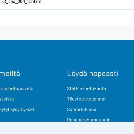
23_tau_004_fi.html
meiltä
Löydä nopeasti
 ja tietopalvelu
StatFin-tietokanta
stoista
Tilastotietokannat
sytyt kysymykset
Suomi lukuina
Rahanarvonmuunnin
Tulevat julkaisut