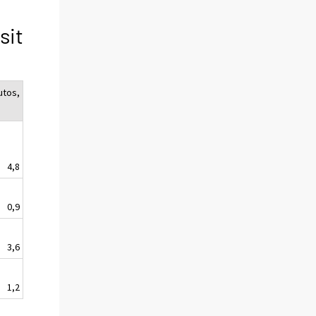
sit
utos,
4,8
0,9
3,6
1,2