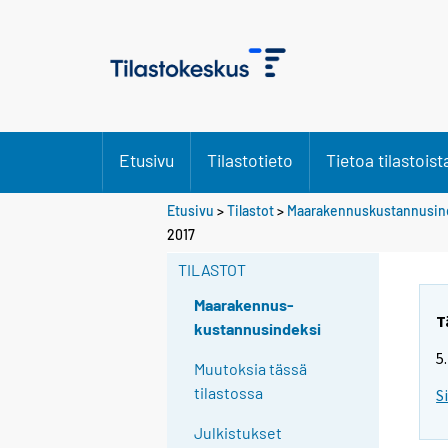
Etusivu
Tilastotieto
Tietoa tilastoist
Etusivu
>
Tilastot
>
Maarakennuskustannusin
2017
TILASTOT
Maarakennus-
T
kustannusindeksi
5
Muutoksia tässä
tilastossa
S
Julkistukset