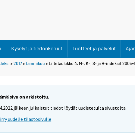
a
Kyselyt ja tiedonkeruut
Tuotteet ja palvelut
Aja
deksi
>
2017
>
tammikuu
> Liitetaulukko 4. M-, K-, S- ja H-indeksit 2005
ämä sivu on arkistoitu.
.4.2022 jälkeen julkaistut tiedot löydät uudistetulta sivustolta.
iirry uudelle tilastosivulle