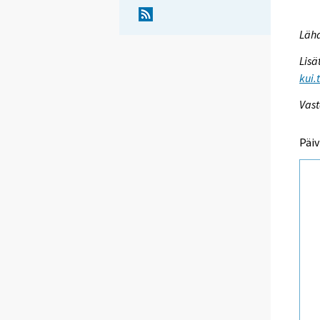
Lähd
Lisä
kui.
Vast
Päiv