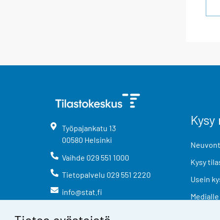
Kysy 
Työpajankatu
13
00580
Helsinki
Neuvonta
Vaihde
029 551 1000
Kysy tila
Tietopalvelu
029 551 2220
Usein ky
info@stat.fi
Medialle
Tietoa evästeistä