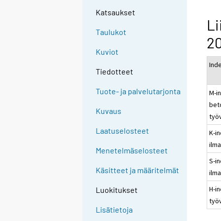
Katsaukset
Li
Taulukot
2
Kuviot
Ind
Tiedotteet
Tuote- ja palvelutarjonta
M-i
bet
Kuvaus
työ
Laatuselosteet
K-in
ilm
Menetelmäselosteet
S-i
Käsitteet ja määritelmät
ilm
H-i
Luokitukset
työ
Lisätietoja