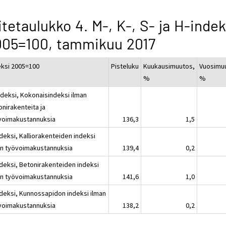
itetaulukko 4. M-, K-, S- ja H-indek
005=100, tammikuu 2017
eksi 2005=100
Pisteluku
Kuukausimuutos,
Vuosimu
%
%
ndeksi, Kokonaisindeksi ilman
onirakenteita ja
voimakustannuksia
136,3
1,5
deksi, Kalliorakenteiden indeksi
an työvoimakustannuksia
139,4
0,2
ndeksi, Betonirakenteiden indeksi
an työvoimakustannuksia
141,6
1,0
ndeksi, Kunnossapidon indeksi ilman
voimakustannuksia
138,2
0,2