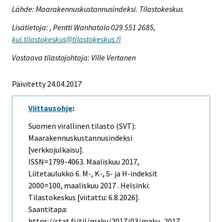
Lähde: Maarakennuskustannusindeksi. Tilastokeskus
Lisätietoja: , Pentti Wanhatalo 029 551 2685,
kui.tilastokeskus@tilastokeskus.fi
Vastaava tilastojohtaja: Ville Vertanen
Päivitetty 24.04.2017
Viittausohje
:
Suomen virallinen tilasto (SVT):
Maarakennuskustannusindeksi
[verkkojulkaisu].
ISSN=1799-4063.
Maaliskuu
2017,
Liitetaulukko 6. M-, K-, S- ja H-indeksit
2000=100, maaliskuu 2017 . Helsinki:
Tilastokeskus [viitattu: 6.8.2026].
Saantitapa:
https://stat.fi/til/maku/2017/03/maku_2017_