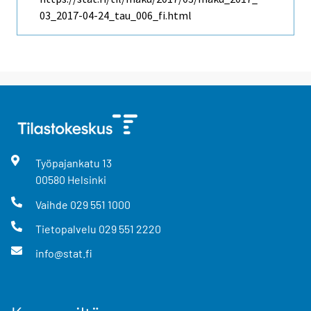
03_2017-04-24_tau_006_fi.html
Työpajankatu
13
00580
Helsinki
Vaihde
029 551 1000
Tietopalvelu
029 551 2220
info@stat.fi