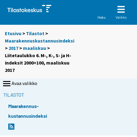
Valikko
Haku
Etusivu
>
Tilastot
>
Maarakennuskustannusindeksi
>
2017
>
maaliskuu
>
Liitetaulukko 6. M-, K-, S- ja H-
indeksit 2000=100, maaliskuu
2017
Avaa valikko
TILASTOT
Maarakennus-
kustannusindeksi