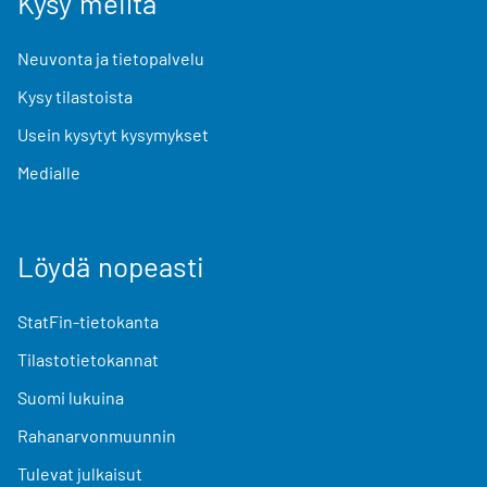
Kysy meiltä
Neuvonta ja tietopalvelu
Kysy tilastoista
Usein kysytyt kysymykset
Medialle
Löydä nopeasti
StatFin-tietokanta
Tilastotietokannat
Suomi lukuina
Rahanarvonmuunnin
Tulevat julkaisut