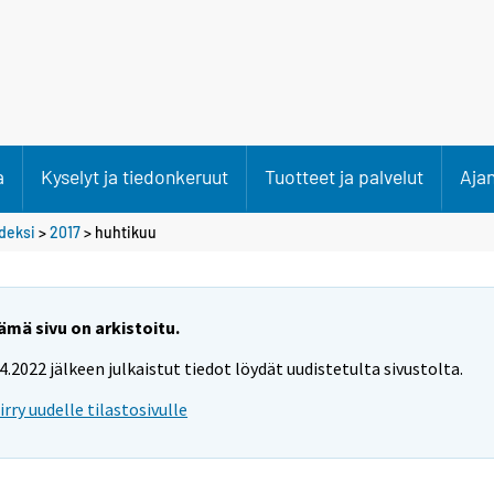
a
Kyselyt ja tiedonkeruut
Tuotteet ja palvelut
Aja
deksi
>
2017
>
huhtikuu
ämä sivu on arkistoitu.
.4.2022 jälkeen julkaistut tiedot löydät uudistetulta sivustolta.
iirry uudelle tilastosivulle