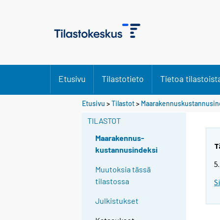
Etusivu
Tilastotieto
Tietoa tilastoist
Etusivu
>
Tilastot
>
Maarakennuskustannusin
TILASTOT
Maarakennus-
T
kustannusindeksi
5
Muutoksia tässä
tilastossa
S
Julkistukset