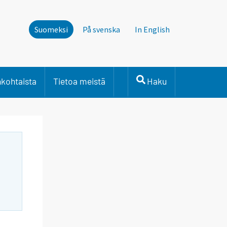
Suomeksi
På svenska
In English
nkohtaista
Tietoa meistä
Haku