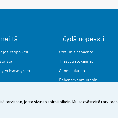
meiltä
Löydä nopeasti
 ja tietopalvelu
StatFin-tietokanta
stoista
Tilastotietokannat
sytyt kysymykset
Suomi lukuina
Rahanarvonmuunnin
Tulevat julkaisut
Tutkimusaineistot
arvitaan, jotta sivusto toimii oikein. Muita evästeitä tarvitaan