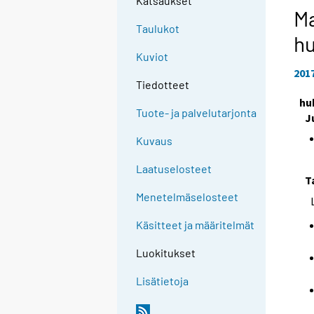
Katsaukset
Ma
Taulukot
hu
Kuviot
201
Tiedotteet
hu
Tuote- ja palvelutarjonta
J
Kuvaus
Laatuselosteet
T
Menetelmäselosteet
Käsitteet ja määritelmät
Luokitukset
Lisätietoja