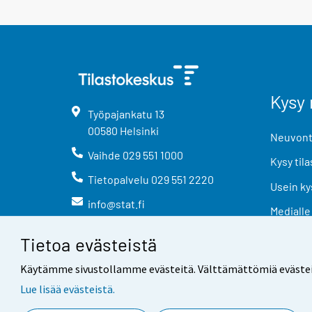
Kysy 
Työpajankatu
13
00580
Helsinki
Neuvonta
Vaihde
029 551 1000
Kysy tila
Tietopalvelu
029 551 2220
Usein ky
info@stat.fi
Medialle
Tietoa evästeistä
Käytämme sivustollamme evästeitä. Välttämättömiä evästeitä t
Lue lisää evästeistä.