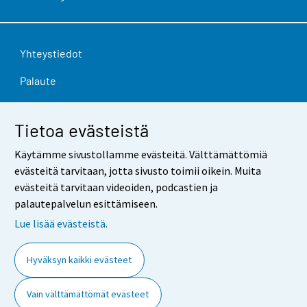
Yhteystiedot
Palaute
Käyttöehdot
Tietoa evästeistä
Tietosuoja
Käytämme sivustollamme evästeitä. Välttämättömiä
Saavutettavuus
evästeitä tarvitaan, jotta sivusto toimii oikein. Muita
evästeitä tarvitaan videoiden, podcastien ja
Tietoa sivustosta
palautepalvelun esittämiseen.
Evästeasetukset
Lue lisää evästeistä.
Hyväksyn kaikki evästeet
Vain välttämättömät evästeet