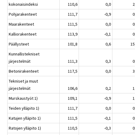
kokonaisindeksi
110,6
0,0
2
Pohjarakenteet
111,7
-0,9
0
Maarakenteet
111,5
0,0
0
Kalliorakenteet
113,9
-0,1
0
Päällysteet
101,8
0,6
15
Kunnallistekniset
järjestelmät
111,3
0,3
0
Betonirakenteet
117,5
0,0
3
Tekniset ja muut
järjestelmät
106,6
0,2
1
Murskaustyöt 1)
109,1
-0,9
1
Teiden ylläpito 1)
111,7
0,0
0
Katujen ylläpito 1)
111,5
-0,1
0
Ratojen ylläpito 1)
110,5
-0,3
0