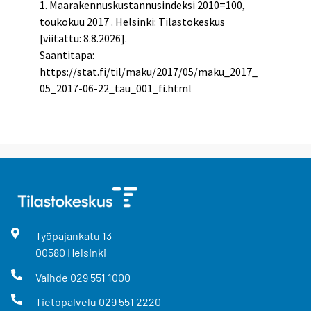
1. Maarakennuskustannusindeksi 2010=100,
toukokuu 2017 . Helsinki: Tilastokeskus
[viitattu: 8.8.2026].
Saantitapa:
https://stat.fi/til/maku/2017/05/maku_2017_
05_2017-06-22_tau_001_fi.html
Työpajankatu
13
00580
Helsinki
Vaihde
029 551 1000
Tietopalvelu
029 551 2220