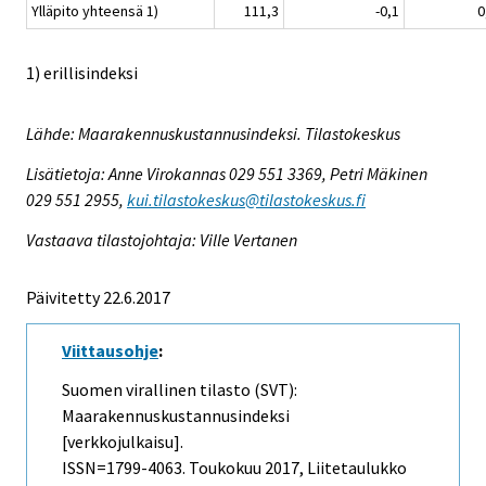
Ylläpito yhteensä 1)
111,3
-0,1
0
1) erillisindeksi
Lähde: Maarakennuskustannusindeksi. Tilastokeskus
Lisätietoja: Anne Virokannas 029 551 3369, Petri Mäkinen
029 551 2955,
kui.tilastokeskus@tilastokeskus.fi
Vastaava tilastojohtaja: Ville Vertanen
Päivitetty 22.6.2017
Viittausohje
:
Suomen virallinen tilasto (SVT):
Maarakennuskustannusindeksi
[verkkojulkaisu].
ISSN=1799-4063.
Toukokuu
2017, Liitetaulukko