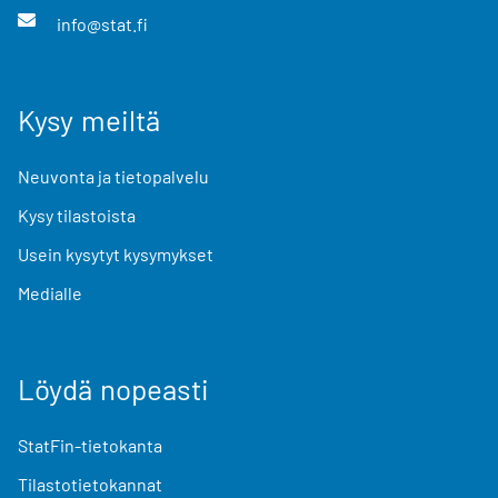
info@stat.fi
Kysy meiltä
Neuvonta ja tietopalvelu
Kysy tilastoista
Usein kysytyt kysymykset
Medialle
Löydä nopeasti
StatFin-tietokanta
Tilastotietokannat