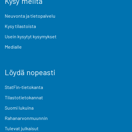
Kysy meiltä
Neuvonta ja tietopalvelu
Kysy tilastoista
Usein kysytyt kysymykset
Medialle
Löydä nopeasti
StatFin-tietokanta
Tilastotietokannat
Suomi lukuina
Rahanarvonmuunnin
Tulevat julkaisut