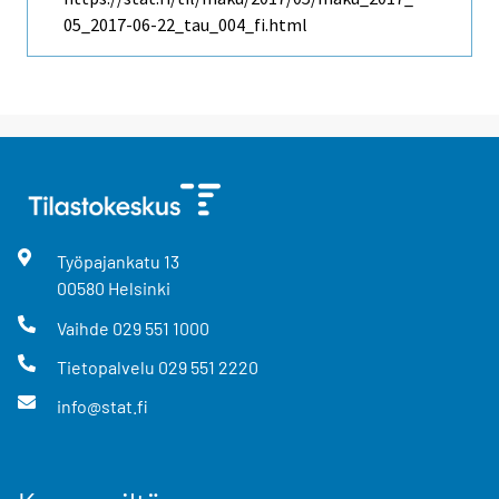
05_2017-06-22_tau_004_fi.html
Työpajankatu
13
00580
Helsinki
Vaihde
029 551 1000
Tietopalvelu
029 551 2220
info@stat.fi