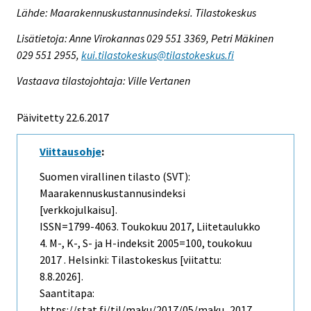
Lähde: Maarakennuskustannusindeksi. Tilastokeskus
Lisätietoja: Anne Virokannas 029 551 3369, Petri Mäkinen
029 551 2955,
kui.tilastokeskus@tilastokeskus.fi
Vastaava tilastojohtaja: Ville Vertanen
Päivitetty 22.6.2017
Viittausohje
:
Suomen virallinen tilasto (SVT):
Maarakennuskustannusindeksi
[verkkojulkaisu].
ISSN=1799-4063.
Toukokuu
2017, Liitetaulukko
4. M-, K-, S- ja H-indeksit 2005=100, toukokuu
2017 . Helsinki: Tilastokeskus [viitattu:
8.8.2026].
Saantitapa:
https://stat.fi/til/maku/2017/05/maku_2017_