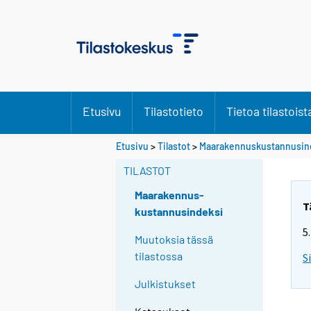
Etusivu
Tilastotieto
Tietoa tilastoist
Etusivu
>
Tilastot
>
Maarakennuskustannusin
TILASTOT
Maarakennus-
T
kustannusindeksi
5
Muutoksia tässä
tilastossa
S
Julkistukset