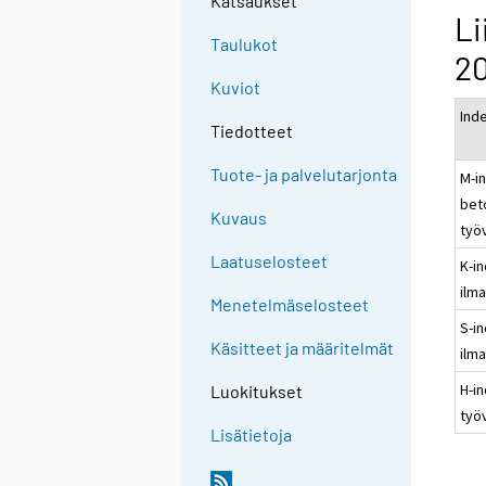
Katsaukset
Li
Taulukot
20
Kuviot
Ind
Tiedotteet
Tuote- ja palvelutarjonta
M-i
bet
Kuvaus
työ
Laatuselosteet
K-in
ilm
Menetelmäselosteet
S-i
Käsitteet ja määritelmät
ilm
H-i
Luokitukset
työ
Lisätietoja