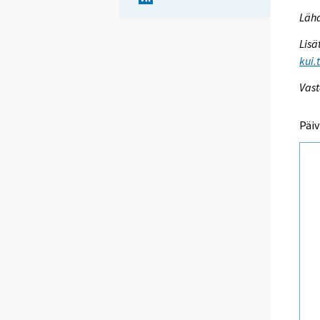
Lähd
Lisä
kui.
Vast
Päiv