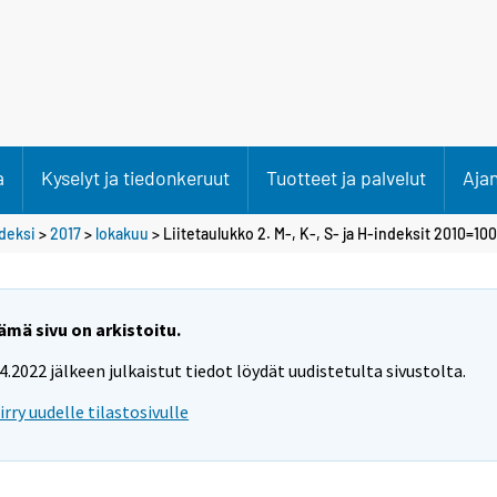
a
Kyselyt ja tiedonkeruut
Tuotteet ja palvelut
Aja
deksi
>
2017
>
lokakuu
> Liitetaulukko 2. M-, K-, S- ja H-indeksit 2010=10
ämä sivu on arkistoitu.
.4.2022 jälkeen julkaistut tiedot löydät uudistetulta sivustolta.
iirry uudelle tilastosivulle