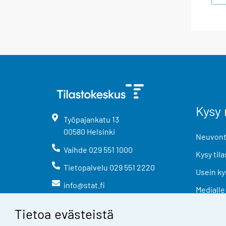
Kysy 
Työpajankatu
13
00580
Helsinki
Neuvonta
Vaihde
029 551 1000
Kysy tila
Tietopalvelu
029 551 2220
Usein ky
info@stat.fi
Medialle
Tietoa evästeistä