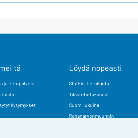
meiltä
Löydä nopeasti
 ja tietopalvelu
StatFin-tietokanta
stoista
Tilastotietokannat
sytyt kysymykset
Suomi lukuina
Rahanarvonmuunnin
Tulevat julkaisut
Tutkimusaineistot