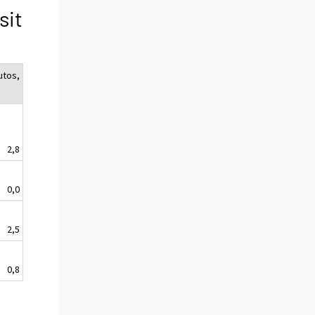
sit
utos,
2,8
0,0
2,5
0,8