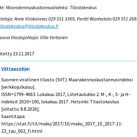
e: Maarakennuskustannusindeksi. Tilastokeskus
tietoja: Anne Virokannas 029 551 3369, Pentti Wanhatalo 029 551 268
tilastokeskus@tilastokeskus.fi
aava tilastojohtaja: Ville Vertanen
itetty 23.11.2017
Viittausohje
:
Suomen virallinen tilasto (SVT): Maarakennuskustannusindeksi
[verkkojulkaisu].
ISSN=1799-4063.
Lokakuu
2017, Liitetaulukko 2. M-, K-, S- ja H-
indeksit 2010=100, lokakuu 2017 . Helsinki: Tilastokeskus
[viitattu: 8.8.2026].
Saantitapa:
https://stat.fi/til/maku/2017/10/maku_2017_10_2017-11-
23_tau_002_fi.html