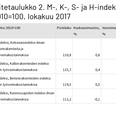
itetaulukko 2. M-, K-, S- ja H-indek
10=100, lokakuu 2017
eksi 2010=100
Pisteluku
Kuukausimuutos,
Vuosimu
%
%
ndeksi, Kokonaisindeksi ilman
onirakenteita ja
voimakustannuksia
110,8
0,8
deksi, Kalliorakenteiden indeksi
an työvoimakustannuksia
115,7
0,4
ndeksi, Betonirakenteiden indeksi
an työvoimakustannuksia
119,5
0,5
ndeksi, Kunnossapidon indeksi ilman
voimakustannuksia
112,2
-0,1