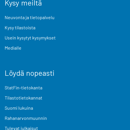
Kysy meiltä
Neuvonta ja tietopalvelu
Kysy tilastoista
Usein kysytyt kysymykset
Medialle
Löydä nopeasti
StatFin-tietokanta
Tilastotietokannat
Suomi lukuina
Rahanarvonmuunnin
Tulevat julkaisut