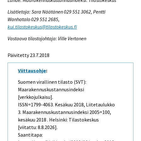
Lähde: Maarakennuskustannusindeksi. Tilastokeskus
Lisätietoja: Sara Näätänen 029 551 3062, Pentti
Wanhatalo 029 551 2685,
kui.tilastokeskus@tilastokeskus.fi
Vastaava tilastojohtaja: Ville Vertanen
Päivitetty 23.7.2018
Viittausohje
:
Suomen virallinen tilasto (SVT):
Maarakennuskustannusindeksi
[verkkojulkaisu].
ISSN=1799-4063.
Kesäkuu
2018, Liitetaulukko
3. Maarakennuskustannusindeksi 2005=100,
kesäkuu 2018 . Helsinki: Tilastokeskus
[viitattu: 8.8.2026].
Saantitapa: