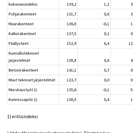
kokonaisindeksi
139,2
1,2
3
Pohjarakenteet
131,7
0,6
3
Maarakenteet
136,8
-0,1
1
Kalliorakenteet
137,5
0,2
0
Päällysteet
152,9
6,4
12
Kunnallistekniset
järjestelmät
138,8
0,6
4
Betonirakenteet
141,1
0,7
0
Muut tekniset järjestelmät
123,7
0,0
0
Murskaustyöt 1)
135,6
-0,1
5
Kunnossapito 1)
138,5
0,4
1
1) erillisindeksi