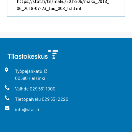
https://stat.fi/til/maku/2018/06/maku_2018_
06_2018-07-23_tau_003_fi.html
Työpajankatu
13
00580
Helsinki
Vaihde
029 551 1000
Tietopalvelu
029 551 2220
info@stat.fi