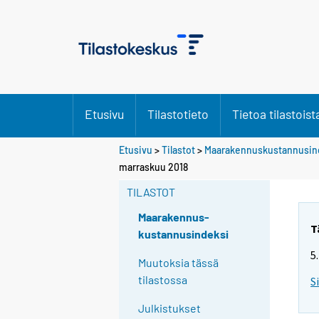
Etusivu
Tilastotieto
Tietoa tilastoist
Etusivu
>
Tilastot
>
Maarakennuskustannusin
marraskuu 2018
TILASTOT
Maarakennus-
T
kustannusindeksi
5
Muutoksia tässä
tilastossa
S
Julkistukset