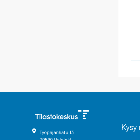
Kysy 
Työpajankatu
13
00580
Helsinki