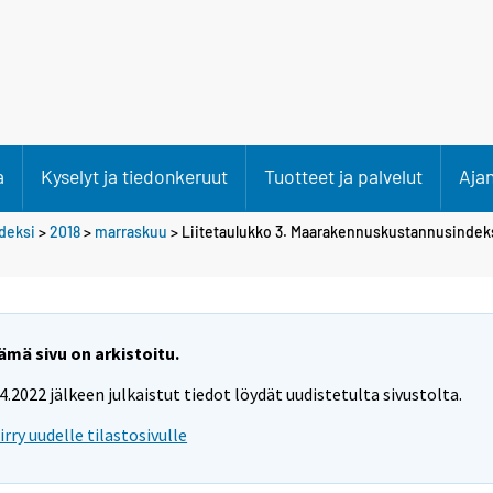
a
Kyselyt ja tiedonkeruut
Tuotteet ja palvelut
Aja
deksi
>
2018
>
marraskuu
> Liitetaulukko 3. Maarakennuskustannusindek
ämä sivu on arkistoitu.
.4.2022 jälkeen julkaistut tiedot löydät uudistetulta sivustolta.
iirry uudelle tilastosivulle