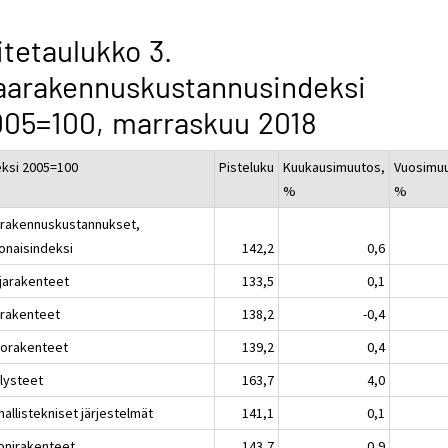
itetaulukko 3.
aarakennuskustannusindeksi
05=100, marraskuu 2018
eksi 2005=100
Pisteluku
Kuukausimuutos,
Vuosimu
%
%
rakennuskustannukset,
onaisindeksi
142,2
0,6
jarakenteet
133,5
0,1
rakenteet
138,2
-0,4
liorakenteet
139,2
0,4
llysteet
163,7
4,0
allistekniset järjestelmät
141,1
0,1
onirakenteet
143,7
0,9