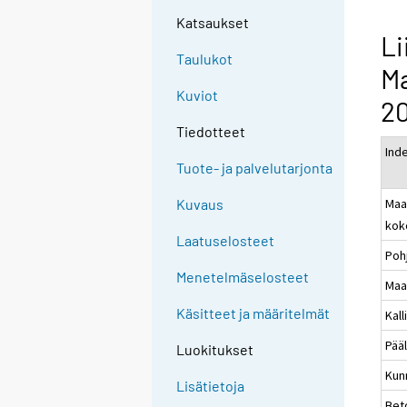
Katsaukset
Li
Taulukot
M
Kuviot
20
Tiedotteet
Ind
Tuote- ja palvelutarjonta
Maa
Kuvaus
kok
Laatuselosteet
Poh
Menetelmäselosteet
Maa
Käsitteet ja määritelmät
Kal
Pää
Luokitukset
Kunn
Lisätietoja
Bet