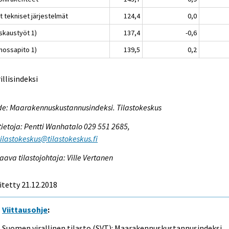
t tekniset järjestelmät
124,4
0,0
skaustyöt 1)
137,4
-0,6
nossapito 1)
139,5
0,2
rillisindeksi
e: Maarakennuskustannusindeksi. Tilastokeskus
tietoja: Pentti Wanhatalo 029 551 2685,
tilastokeskus@tilastokeskus.fi
aava tilastojohtaja: Ville Vertanen
itetty 21.12.2018
Viittausohje
:
Suomen virallinen tilasto (SVT): Maarakennuskustannusindeksi