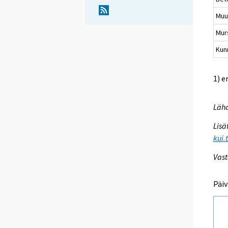
Muu
Mur
Kun
1) e
Lähd
Lisä
kui.
Vast
Päiv