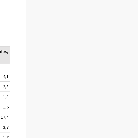
utos,
4,1
2,8
1,8
1,6
17,4
2,7
1,7