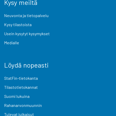
Kysy meiltä
Neuvonta ja tietopalvelu
Kysy tilastoista
Usein kysytyt kysymykset
Medialle
Löydä nopeasti
StatFin-tietokanta
Tilastotietokannat
Suomi lukuina
Rahanarvonmuunnin
Tulevat julkaisut