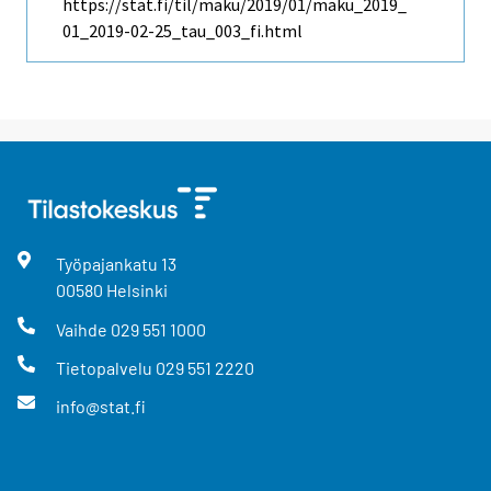
https://stat.fi/til/maku/2019/01/maku_2019_
01_2019-02-25_tau_003_fi.html
Työpajankatu
13
00580
Helsinki
Vaihde
029 551 1000
Tietopalvelu
029 551 2220
info@stat.fi