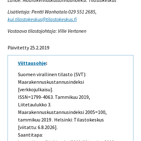
Lähde: Maarakennuskustannusindeksi. Tilastokeskus
Lisätietoja: Pentti Wanhatalo 029 551 2685,
kui.tilastokeskus@tilastokeskus.fi
Vastaava tilastojohtaja: Ville Vertanen
Päivitetty 25.2.2019
Viittausohje
:
Suomen virallinen tilasto (SVT):
Maarakennuskustannusindeksi
[verkkojulkaisu].
ISSN=1799-4063.
Tammikuu
2019,
Liitetaulukko 3.
Maarakennuskustannusindeksi 2005=100,
tammikuu 2019 . Helsinki: Tilastokeskus
[viitattu: 6.8.2026].
Saantitapa: