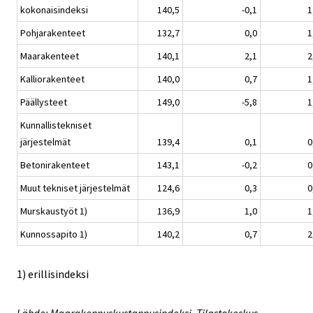
kokonaisindeksi
140,5
-0,1
1
Pohjarakenteet
132,7
0,0
1
Maarakenteet
140,1
2,1
2
Kalliorakenteet
140,0
0,7
1
Päällysteet
149,0
-5,8
1
Kunnallistekniset
järjestelmät
139,4
0,1
0
Betonirakenteet
143,1
-0,2
0
Muut tekniset järjestelmät
124,6
0,3
0
Murskaustyöt 1)
136,9
1,0
1
Kunnossapito 1)
140,2
0,7
2
1) erillisindeksi