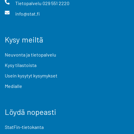
Tietopalvelu
029 551 2220
info@stat.fi
Kysy meiltä
Neuvonta ja tietopalvelu
Kysy tilastoista
Usein kysytyt kysymykset
Medialle
Löydä nopeasti
StatFin-tietokanta