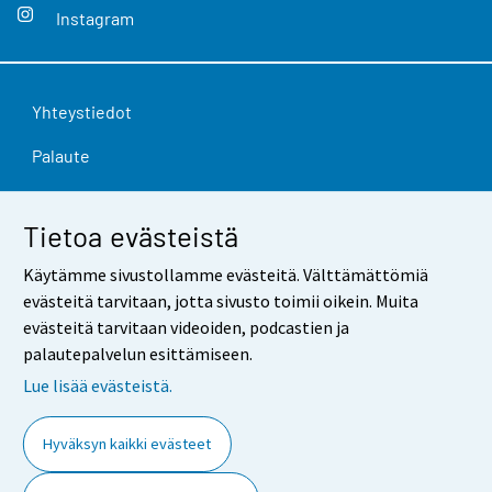
Instagram
Yhteystiedot
Palaute
Käyttöehdot
Tietoa evästeistä
Tietosuoja
Käytämme sivustollamme evästeitä. Välttämättömiä
Saavutettavuus
evästeitä tarvitaan, jotta sivusto toimii oikein. Muita
evästeitä tarvitaan videoiden, podcastien ja
Tietoa sivustosta
palautepalvelun esittämiseen.
Evästeasetukset
Lue lisää evästeistä.
Hyväksyn kaikki evästeet