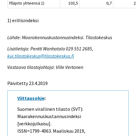
Ylläpito yhteensä 1)
103,5
0,7
2
1) erillisindeksi
Lähde: Maarakennuskustannusindeksi. Tilastokeskus
Lisätietoja: Pentti Wanhatalo 029 551 2685,
kui.tilastokeskus@tilastokeskus.fi
Vastaava tilastojohtaja: Ville Vertanen
Päivitetty 23.4.2019
Viittausohje
:
Suomen virallinen tilasto (SVT):
Maarakennuskustannusindeksi
[verkkojulkaisu].
ISSN=1799-4063.
Maaliskuu
2019,