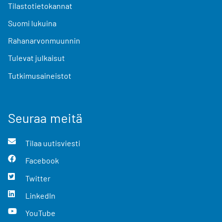
Tilastotietokannat
Suomi lukuina
Rahanarvonmuunnin
Tulevat julkaisut
Tutkimusaineistot
Seuraa meitä
Tilaa uutisviesti
Facebook
Twitter
LinkedIn
YouTube