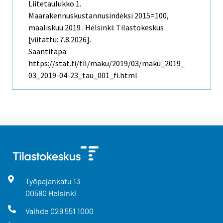
Liitetaulukko 1.
Maarakennuskustannusindeksi 2015=100,
maaliskuu 2019 . Helsinki: Tilastokeskus
[viitattu: 7.8.2026].
Saantitapa:
https://stat.fi/til/maku/2019/03/maku_2019_
03_2019-04-23_tau_001_fi.html
Työpajankatu
13
00580
Helsinki
Vaihde
029 551 1000