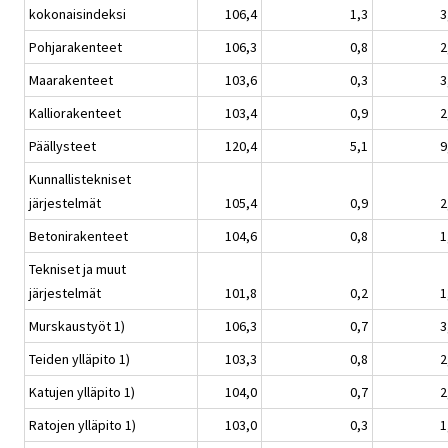
kokonaisindeksi
106,4
1,3
3
Pohjarakenteet
106,3
0,8
2
Maarakenteet
103,6
0,3
3
Kalliorakenteet
103,4
0,9
2
Päällysteet
120,4
5,1
9
Kunnallistekniset
järjestelmät
105,4
0,9
2
Betonirakenteet
104,6
0,8
1
Tekniset ja muut
järjestelmät
101,8
0,2
1
Murskaustyöt 1)
106,3
0,7
3
Teiden ylläpito 1)
103,3
0,8
2
Katujen ylläpito 1)
104,0
0,7
2
Ratojen ylläpito 1)
103,0
0,3
1