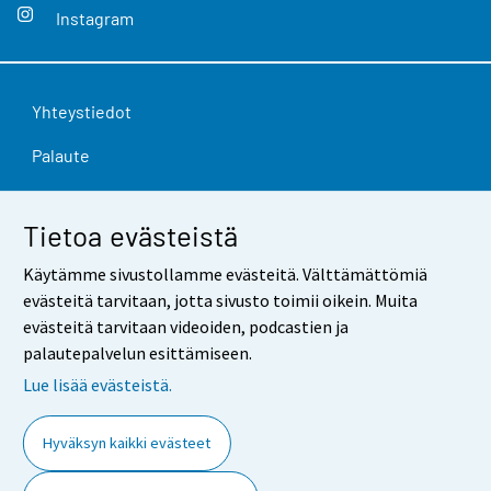
Instagram
Yhteystiedot
Palaute
Käyttöehdot
Tietoa evästeistä
Tietosuoja
Käytämme sivustollamme evästeitä. Välttämättömiä
Saavutettavuus
evästeitä tarvitaan, jotta sivusto toimii oikein. Muita
evästeitä tarvitaan videoiden, podcastien ja
Tietoa sivustosta
palautepalvelun esittämiseen.
Evästeasetukset
Lue lisää evästeistä.
Hyväksyn kaikki evästeet