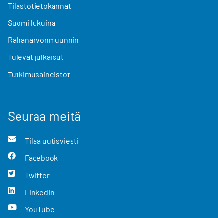
Tilastotietokannat
Suomi lukuina
Rahanarvonmuunnin
Tulevat julkaisut
Tutkimusaineistot
Seuraa meitä
Tilaa uutisviesti
Facebook
Twitter
LinkedIn
YouTube