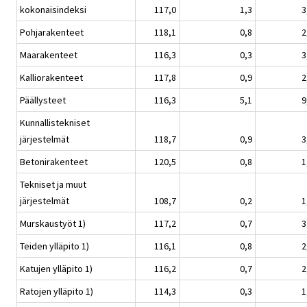
kokonaisindeksi
117,0
1,3
3
Pohjarakenteet
118,1
0,8
2
Maarakenteet
116,3
0,3
3
Kalliorakenteet
117,8
0,9
2
Päällysteet
116,3
5,1
9
Kunnallistekniset
järjestelmät
118,7
0,9
3
Betonirakenteet
120,5
0,8
1
Tekniset ja muut
järjestelmät
108,7
0,2
1
Murskaustyöt 1)
117,2
0,7
3
Teiden ylläpito 1)
116,1
0,8
2
Katujen ylläpito 1)
116,2
0,7
2
Ratojen ylläpito 1)
114,3
0,3
1