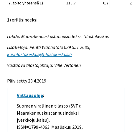
Ylläpito yhteensä 1)
115,7
0,7
2
1) erillisindeksi
Lähde: Maarakennuskustannusindeksi. Tilastokeskus
Lisätietoja: Pentti Wanhatalo 029 551 2685,
kui.tilastokeskus@tilastokeskus.fi
Vastaava tilastojohtaja: Ville Vertanen
Päivitetty 23.4.2019
Viittausohje
:
Suomen virallinen tilasto (SVT):
Maarakennuskustannusindeksi
[verkkojulkaisu].
ISSN=1799-4063.
Maaliskuu
2019,