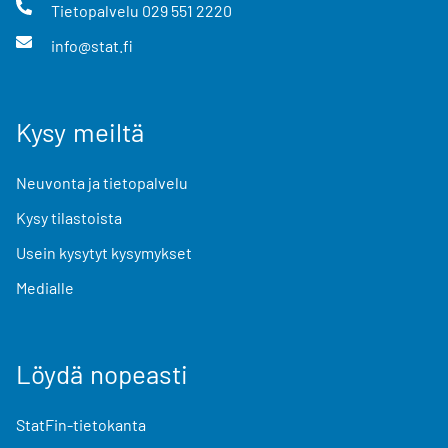
Tietopalvelu
029 551 2220
info@stat.fi
Kysy meiltä
Neuvonta ja tietopalvelu
Kysy tilastoista
Usein kysytyt kysymykset
Medialle
Löydä nopeasti
StatFin-tietokanta