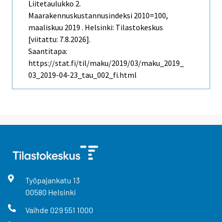
Liitetaulukko 2.
Maarakennuskustannusindeksi 2010=100,
maaliskuu 2019 . Helsinki: Tilastokeskus
[viitattu: 7.8.2026].
Saantitapa:
https://stat.fi/til/maku/2019/03/maku_2019_
03_2019-04-23_tau_002_fi.html
Työpajankatu
13
00580
Helsinki
Vaihde
029 551 1000