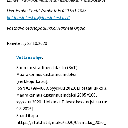
Lähde: Maarakennuskustannusindeksi. Tilastokeskus
Lisätietoja: Pentti Wanhatalo 029 551 2685,
kui.tilastokeskus@tilastokeskus.fi
Vastaava osastopäällikkö: Hannele Orjala
Päivitetty 23.10.2020
Viittausohje
:
Suomen virallinen tilasto (SVT):
Maarakennuskustannusindeksi
[verkkojulkaisu].
ISSN=1799-4063.
Syyskuu
2020, Liitetaulukko 3.
Maarakennuskustannusindeksi 2005=100,
syyskuu 2020 . Helsinki: Tilastokeskus [viitattu:
9.8.2026].
Saantitapa:
https://stat.fi/til/maku/2020/09/maku_2020_