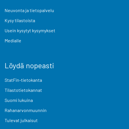
Neuvonta ja tietopalvelu
Kysy tilastoista
Usein kysytyt kysymykset
Medialle
Löydä nopeasti
StatFin-tietokanta
Tilastotietokannat
Suomi lukuina
Rahanarvonmuunnin
Tulevat julkaisut