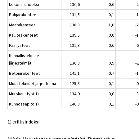
kokonaisindeksi
136,6
0,6
-2
Pohjarakenteet
131,5
0,1
-1
Maarakenteet
138,3
1,0
-2
Kalliorakenteet
139,5
0,0
-1
Päällysteet
131,3
0,6
-6
Kunnallistekniset
järjestelmät
136,3
0,9
-2
Betonirakenteet
141,1
0,7
-1
Muut tekniset järjestelmät
125,3
-0,1
-0
Murskaustyöt 1)
134,0
0,0
-3
Kunnossapito 1)
140,3
0,1
-0
1) erillisindeksi