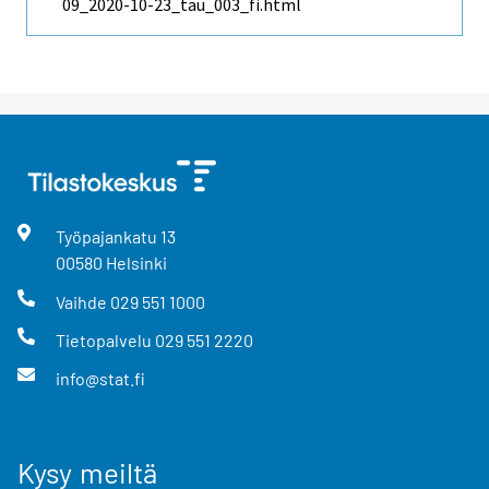
09_2020-10-23_tau_003_fi.html
Työpajankatu
13
00580
Helsinki
Vaihde
029 551 1000
Tietopalvelu
029 551 2220
info@stat.fi
Kysy meiltä