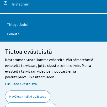
Instagram
Yhteystiedot
Palaute
Käyttöehdot
Tietoa evästeistä
Tietosuoja
Käytämme sivustollamme evästeitä. Välttämättömiä
Saavutettavuus
evästeitä tarvitaan, jotta sivusto toimii oikein. Muita
evästeitä tarvitaan videoiden, podcastien ja
Tietoa sivustosta
palautepalvelun esittämiseen.
Evästeasetukset
Lue lisää evästeistä.
Hyväksyn kaikki evästeet