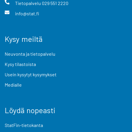
Tietopalvelu
029 551 2220
info@stat.fi
Kysy meiltä
Neuvonta ja tietopalvelu
Kysy tilastoista
Usein kysytyt kysymykset
Medialle
Löydä nopeasti
StatFin-tietokanta