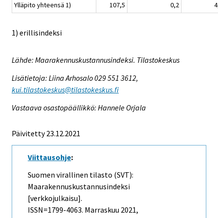
Ylläpito yhteensä 1)
107,5
0,2
4
1) erillisindeksi
Lähde: Maarakennuskustannusindeksi. Tilastokeskus
Lisätietoja: Liina Arhosalo 029 551 3612,
kui.tilastokeskus@tilastokeskus.fi
Vastaava osastopäällikkö: Hannele Orjala
Päivitetty 23.12.2021
Viittausohje
:
Suomen virallinen tilasto (SVT):
Maarakennuskustannusindeksi
[verkkojulkaisu].
ISSN=1799-4063.
Marraskuu
2021,