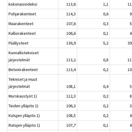
kokonaisindeksi
113,6
1,1
11
Pohjarakenteet
114,3
0,6
9
Maarakenteet
107,6
0,3
5
Kalliorakenteet
106,6
0,1
4
Päällysteet
136,9
5,2
39
Kunnallistekniset
järjestelmät
113,2
0,8
11
Betonirakenteet
113,4
0,2
10
Tekniset ja muut
järjestelmät
108,1
0,4
5
Murskaustyöt 1)
112,3
0,2
8
Teiden ylläpito 1)
106,3
0,2
3
Katujen ylläpito 1)
108,5
0,2
4
Ratojen ylläpito 1)
107,7
0,1
4