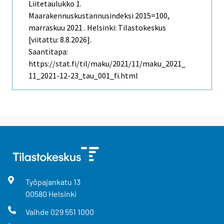
Liitetaulukko 1.
Maarakennuskustannusindeksi 2015=100,
marraskuu 2021 . Helsinki: Tilastokeskus
[viitattu: 8.8.2026].
Saantitapa:
https://stat.fi/til/maku/2021/11/maku_2021_
11_2021-12-23_tau_001_fi.html
Työpajankatu
13
00580
Helsinki
Vaihde
029 551 1000