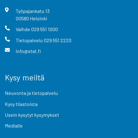
Työpajankatu
13
00580
Helsinki
Vaihde
029 551 1000
Tietopalvelu
029 551 2220
info@stat.fi
Kysy meiltä
Neuvonta ja tietopalvelu
Kysy tilastoista
Usein kysytyt kysymykset
Medialle