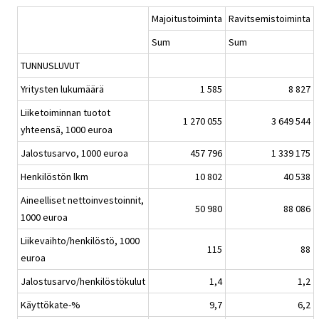
Majoitustoiminta
Ravitsemistoiminta
Sum
Sum
TUNNUSLUVUT
Yritysten lukumäärä
1 585
8 827
Liiketoiminnan tuotot
1 270 055
3 649 544
yhteensä, 1000 euroa
Jalostusarvo, 1000 euroa
457 796
1 339 175
Henkilöstön lkm
10 802
40 538
Aineelliset nettoinvestoinnit,
50 980
88 086
1000 euroa
Liikevaihto/henkilöstö, 1000
115
88
euroa
Jalostusarvo/henkilöstökulut
1,4
1,2
Käyttökate-%
9,7
6,2