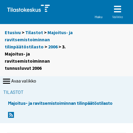
Valikko
Haku
Etusivu
>
Tilastot
>
Majoitus- ja
ravitsemistoiminnan
tilinpäätöstilasto
>
2006
> 3.
Majoitus- ja
ravitsemistoiminnan
tunnusluvut 2006
Avaa valikko
TILASTOT
Majoitus- ja ravitsemistoiminnan tilinpäätöstilasto