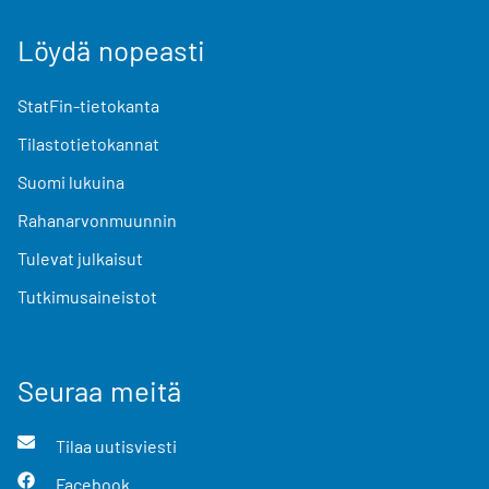
Löydä nopeasti
StatFin-tietokanta
Tilastotietokannat
Suomi lukuina
Rahanarvonmuunnin
Tulevat julkaisut
Tutkimusaineistot
Seuraa meitä
Tilaa uutisviesti
Facebook