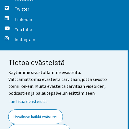
Twitter
LinkedIn
YouTube
Instagram
Tietoa evästeistä
Yhteystiedot
Käytämme sivustollamme evästeitä.
Palaute
Välttämättömiä evästeitä tarvitaan, jotta sivusto
toimii oikein. Muita evästeitä tarvitaan videoiden,
Käyttöehdot
podcastien ja palautepalvelun esittämiseen.
Tietosuoja
Lue lisää evästeistä.
Saavutettavuus
Hyväksyn kaikki evästeet
Tietoa sivustosta