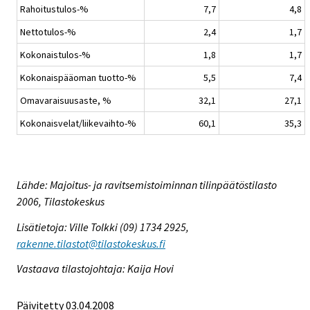
Rahoitustulos-%
7,7
4,8
Nettotulos-%
2,4
1,7
Kokonaistulos-%
1,8
1,7
Kokonaispääoman tuotto-%
5,5
7,4
Omavaraisuusaste, %
32,1
27,1
Kokonaisvelat/liikevaihto-%
60,1
35,3
Lähde: Majoitus- ja ravitsemistoiminnan tilinpäätöstilasto
2006, Tilastokeskus
Lisätietoja: Ville Tolkki (09) 1734 2925,
rakenne.tilastot@tilastokeskus.fi
Vastaava tilastojohtaja: Kaija Hovi
Päivitetty 03.04.2008