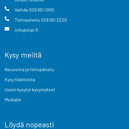
Vaihde
029 551 1000
Tietopalvelu
029 551 2220
info@stat.fi
Kysy meiltä
Neuvonta ja tietopalvelu
Kysy tilastoista
Usein kysytyt kysymykset
Medialle
Löydä nopeasti