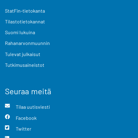
StatFin-tietokanta
Tilastotietokannat
Suomi lukuina
Rahanarvonmuunnin
Tulevat julkaisut
Tutkimusaineistot
Seuraa meitä
Tilaa uutisviesti
Facebook
Twitter