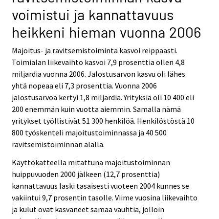
i
i
voimistui ja kannattavuus
c
c
e
e
heikkeni hieman vuonna 2006
.
.
Majoitus- ja ravitsemistoiminta kasvoi reippaasti.
Toimialan liikevaihto kasvoi 7,9 prosenttia ollen 4,8
miljardia vuonna 2006. Jalostusarvon kasvu oli lähes
yhtä nopeaa eli 7,3 prosenttia. Vuonna 2006
jalostusarvoa kertyi 1,8 miljardia. Yrityksiä oli 10 400 eli
200 enemmän kuin vuotta aiemmin. Samalla nämä
yritykset työllistivät 51 300 henkilöä. Henkilöstöstä 10
800 työskenteli majoitustoiminnassa ja 40 500
ravitsemistoiminnan alalla.
Käyttökatteella mitattuna majoitustoiminnan
huippuvuoden 2000 jälkeen (12,7 prosenttia)
kannattavuus laski tasaisesti vuoteen 2004 kunnes se
vakiintui 9,7 prosentin tasolle. Viime vuosina liikevaihto
ja kulut ovat kasvaneet samaa vauhtia, jolloin