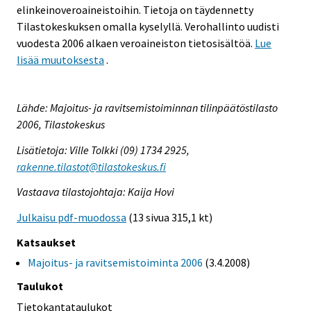
elinkeinoveroaineistoihin. Tietoja on täydennetty
Tilastokeskuksen omalla kyselyllä. Verohallinto uudisti
vuodesta 2006 alkaen veroaineiston tietosisältöä.
Lue
lisää muutoksesta
.
Lähde: Majoitus- ja ravitsemistoiminnan tilinpäätöstilasto
2006, Tilastokeskus
Lisätietoja: Ville Tolkki (09) 1734 2925,
rakenne.tilastot@tilastokeskus.fi
Vastaava tilastojohtaja: Kaija Hovi
Julkaisu pdf-muodossa
(13 sivua 315,1 kt)
Katsaukset
Majoitus- ja ravitsemistoiminta 2006
(3.4.2008)
Taulukot
Tietokantataulukot