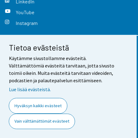
LinkedIn
YouTube
Instagram
Tietoa evästeistä
Yhteystiedot
Käytämme sivustollamme evästeitä.
Palaute
Välttämättömiä evästeitä tarvitaan, jotta sivusto
toimii oikein. Muita evästeitä tarvitaan videoiden,
Käyttöehdot
podcastien ja palautepalvelun esittämiseen.
Tietosuoja
Lue lisää evästeistä.
Saavutettavuus
Hyväksyn kaikki evästeet
Tietoa sivustosta
Vain välttämättömät evästeet
Evästeasetukset