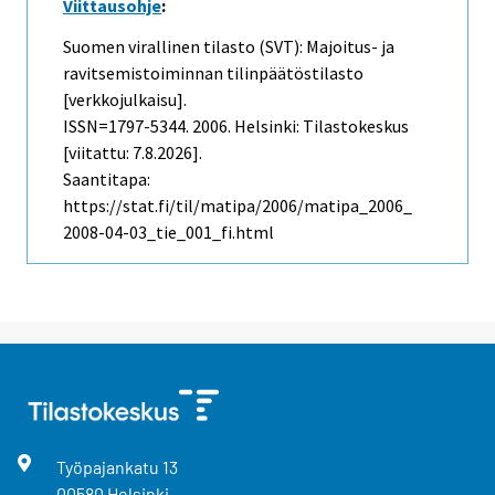
Viittausohje
:
Suomen virallinen tilasto (SVT): Majoitus- ja
ravitsemistoiminnan tilinpäätöstilasto
[verkkojulkaisu].
ISSN=1797-5344. 2006. Helsinki: Tilastokeskus
[viitattu: 7.8.2026].
Saantitapa:
https://stat.fi/til/matipa/2006/matipa_2006_
2008-04-03_tie_001_fi.html
Työpajankatu
13
00580
Helsinki