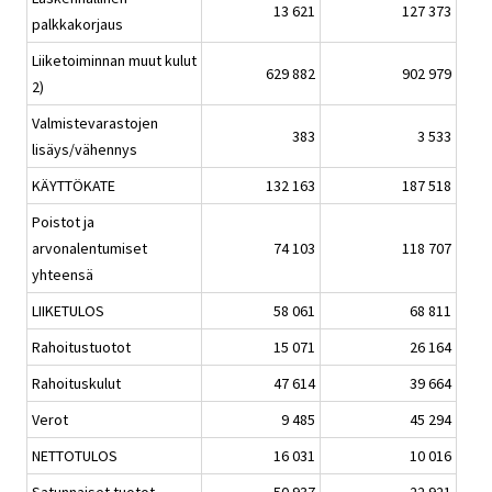
13 621
127 373
palkkakorjaus
Liiketoiminnan muut kulut
629 882
902 979
2)
Valmistevarastojen
383
3 533
lisäys/vähennys
KÄYTTÖKATE
132 163
187 518
Poistot ja
arvonalentumiset
74 103
118 707
yhteensä
LIIKETULOS
58 061
68 811
Rahoitustuotot
15 071
26 164
Rahoituskulut
47 614
39 664
Verot
9 485
45 294
NETTOTULOS
16 031
10 016
Satunnaiset tuotot
50 937
22 921