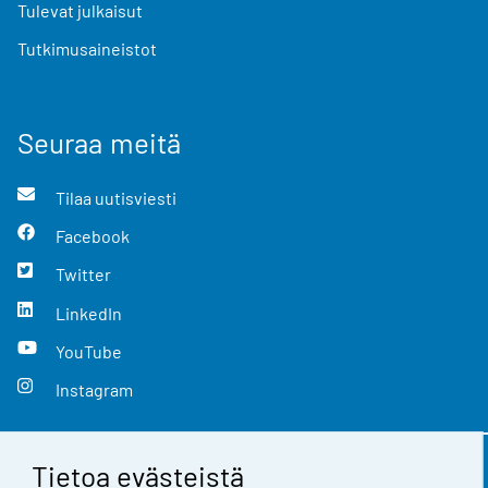
Tulevat julkaisut
Tutkimusaineistot
Seuraa meitä
Tilaa uutisviesti
Facebook
Twitter
LinkedIn
YouTube
Instagram
Tietoa evästeistä
Yhteystiedot