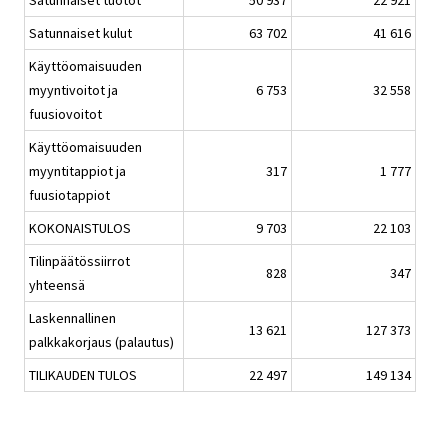
Satunnaiset kulut
63 702
41 616
Käyttöomaisuuden
myyntivoitot ja
6 753
32 558
fuusiovoitot
Käyttöomaisuuden
myyntitappiot ja
317
1 777
fuusiotappiot
KOKONAISTULOS
9 703
22 103
Tilinpäätössiirrot
828
347
yhteensä
Laskennallinen
13 621
127 373
palkkakorjaus (palautus)
TILIKAUDEN TULOS
22 497
149 134