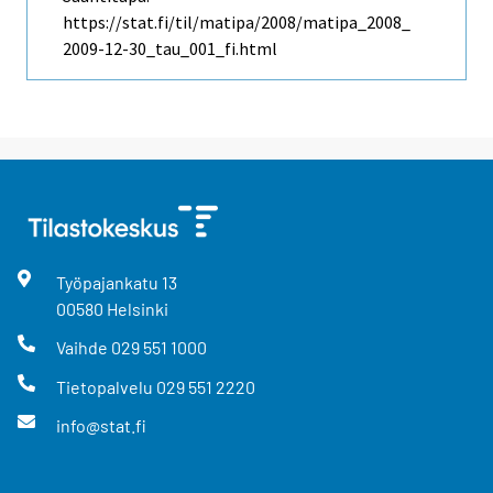
https://stat.fi/til/matipa/2008/matipa_2008_
2009-12-30_tau_001_fi.html
Työpajankatu
13
00580
Helsinki
Vaihde
029 551 1000
Tietopalvelu
029 551 2220
info@stat.fi