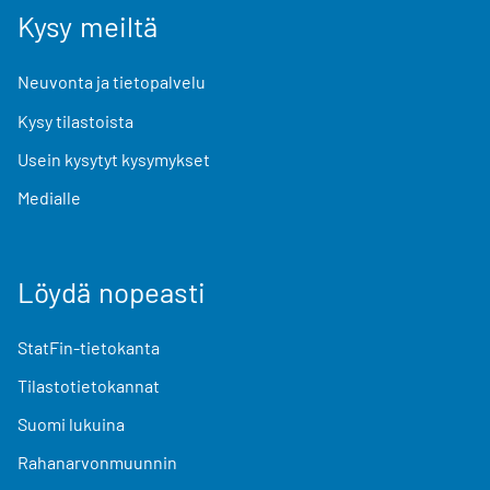
Kysy meiltä
Neuvonta ja tietopalvelu
Kysy tilastoista
Usein kysytyt kysymykset
Medialle
Löydä nopeasti
StatFin-tietokanta
Tilastotietokannat
Suomi lukuina
Rahanarvonmuunnin