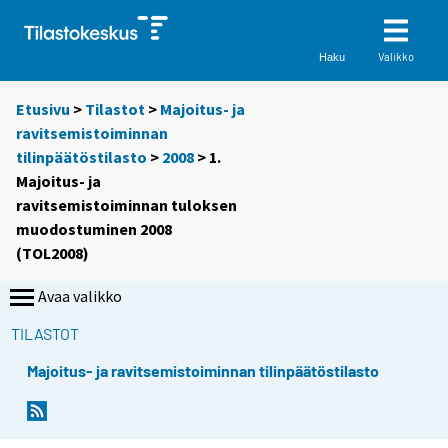
Valikko
Haku
Etusivu
>
Tilastot
>
Majoitus- ja
ravitsemistoiminnan
tilinpäätöstilasto
>
2008
> 1.
Majoitus- ja
ravitsemistoiminnan tuloksen
muodostuminen 2008
(TOL2008)
Avaa valikko
TILASTOT
Majoitus- ja ravitsemistoiminnan tilinpäätöstilasto