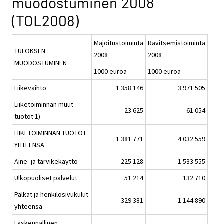
muodostuminen 2008
(TOL2008)
Majoitustoiminta
Ravitsemistoiminta
TULOKSEN
2008
2008
MUODOSTUMINEN
1000 euroa
1000 euroa
Liikevaihto
1 358 146
3 971 505
Liiketoiminnan muut
23 625
61 054
tuotot 1)
LIIKETOIMINNAN TUOTOT
1 381 771
4 032 559
YHTEENSÄ
Aine- ja tarvikekäyttö
225 128
1 533 555
Ulkopuoliset palvelut
51 214
132 710
Palkat ja henkilösivukulut
329 381
1 144 890
yhteensä
Laskennallinen