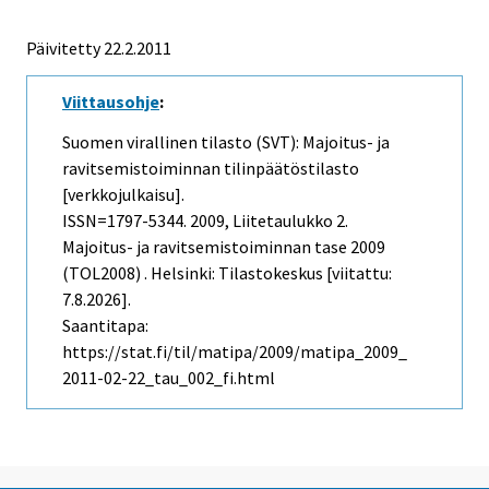
Päivitetty 22.2.2011
Viittausohje
:
Suomen virallinen tilasto (SVT): Majoitus- ja
ravitsemistoiminnan tilinpäätöstilasto
[verkkojulkaisu].
ISSN=1797-5344. 2009, Liitetaulukko 2.
Majoitus- ja ravitsemistoiminnan tase 2009
(TOL2008) . Helsinki: Tilastokeskus [viitattu:
7.8.2026].
Saantitapa:
https://stat.fi/til/matipa/2009/matipa_2009_
2011-02-22_tau_002_fi.html