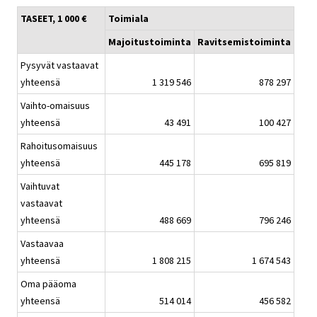
TASEET, 1 000 €
Toimiala
Majoitustoiminta
Ravitsemistoiminta
Pysyvät vastaavat
yhteensä
1 319 546
878 297
Vaihto-omaisuus
yhteensä
43 491
100 427
Rahoitusomaisuus
yhteensä
445 178
695 819
Vaihtuvat
vastaavat
yhteensä
488 669
796 246
Vastaavaa
yhteensä
1 808 215
1 674 543
Oma pääoma
yhteensä
514 014
456 582