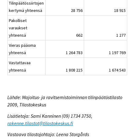
Tilinpäätössiirtojen
kertymä yhteensä
28 756
18 915
Pakolliset
varaukset
yhteensä
662
1 277
Vieras pääoma
yhteensä
1 264 783
1 197 769
Vastattavaa
yhteensä
1 808 215
1 674 543
Lähde: Majoitus- ja ravitsemistoiminnan tilinpäätöstilasto
2009, Tilastokeskus
Lisätietoja: Sami Kanninen (09) 1734 3750,
rakenne.tilastot@tilastokeskus.fi
Vastaava tilastojohtaja: Leena Storgårds