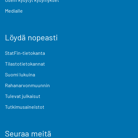
Medialle
Löydä nopeasti
StatFin-tietokanta
Tilastotietokannat
Suomi lukuina
Rahanarvonmuunnin
Tulevat julkaisut
Tutkimusaineistot
Seuraa meitä