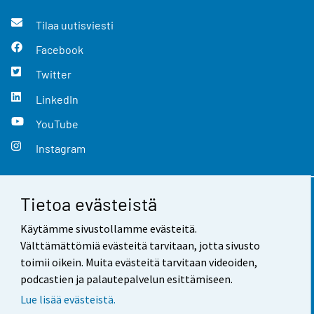
Tilaa uutisviesti
Facebook
Twitter
LinkedIn
YouTube
Instagram
Tietoa evästeistä
Yhteystiedot
Käytämme sivustollamme evästeitä.
Palaute
Välttämättömiä evästeitä tarvitaan, jotta sivusto
toimii oikein. Muita evästeitä tarvitaan videoiden,
Käyttöehdot
podcastien ja palautepalvelun esittämiseen.
Tietosuoja
Lue lisää evästeistä.