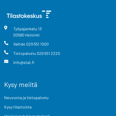
Työpajankatu
13
00580
Helsinki
Vaihde
029 551 1000
Tietopalvelu
029 551 2220
info@stat.fi
Kysy meiltä
Neuvonta ja tietopalvelu
Kysy tilastoista
Usein kysytyt kysymykset