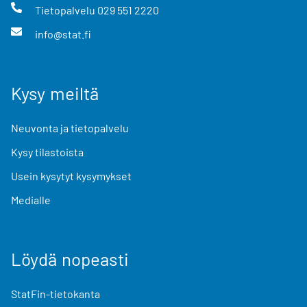
Tietopalvelu
029 551 2220
info@stat.fi
Kysy meiltä
Neuvonta ja tietopalvelu
Kysy tilastoista
Usein kysytyt kysymykset
Medialle
Löydä nopeasti
StatFin-tietokanta