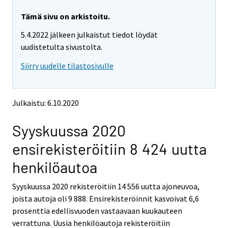
r
r
e
e
Tämä sivu on arkistoitu.
m
m
5.4.2022 jälkeen julkaistut tiedot löydät
o
o
v
v
uudistetulta sivustolta.
i
i
Siirry uudelle tilastosivulle
n
n
g
g
t
t
o
o
Julkaistu: 6.10.2020
a
a
n
n
Syyskuussa 2020
o
o
t
t
ensirekisteröitiin 8 424 uutta
h
h
e
e
henkilöautoa
r
r
s
s
Syyskuussa 2020 rekisteröitiin 14 556 uutta ajoneuvoa,
e
e
joista autoja oli 9 888. Ensirekisteröinnit kasvoivat 6,6
r
r
v
v
prosenttia edellisvuoden vastaavaan kuukauteen
i
i
verrattuna. Uusia henkilöautoja rekisteröitiin