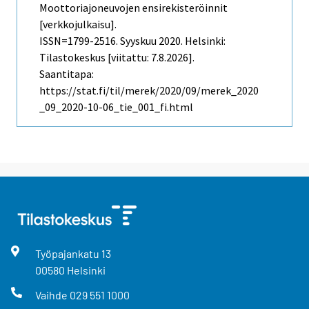
Moottoriajoneuvojen ensirekisteröinnit
[verkkojulkaisu].
ISSN=1799-2516.
Syyskuu
2020. Helsinki:
Tilastokeskus [viitattu: 7.8.2026].
Saantitapa:
https://stat.fi/til/merek/2020/09/merek_2020
_09_2020-10-06_tie_001_fi.html
Työpajankatu
13
00580
Helsinki
Vaihde
029 551 1000