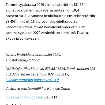
Tammi-syyskuussa 2020 ensirekisteröitiin 131 664
ajoneuvoa. Vähennystä edellisvuoteen oli 10,4
prosenttia. Alkuvuonna henkilöautoja ensirekisteröitiin
73 403, mikä oli 16,5 prosenttia edellisvuotta
vähemmän. Yleisimmät henkilöautomerkit olivat
tammi-syyskuun 2020 ensirekisteröinneissä Toyota,
Skoda ja Volkswagen.
Lähde: Ensirekisteröintitilastot 2020,
Tilastokeskus,Traficom
Lisätietoja: Nico Maunula 029 551 3526, Sami Lahtinen 029
551 3207, Irmeli Segerholm 029 551 3219,
liikenne.matkailu@tilastokeskus.fi
Vastaava osastopäällikkö: Hannele Orjala
Julkaisu pdf-muodossa
(216,1 kt)