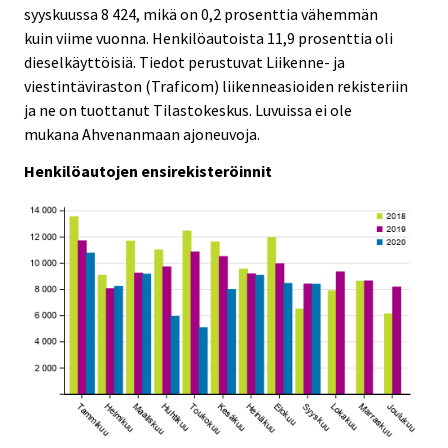
c
c
syyskuussa 8 424, mikä on 0,2 prosenttia vähemmän
e
e
kuin viime vuonna. Henkilöautoista 11,9 prosenttia oli
.
.
dieselkäyttöisiä. Tiedot perustuvat Liikenne- ja
viestintäviraston (Traficom) liikenneasioiden rekisteriin
ja ne on tuottanut Tilastokeskus. Luvuissa ei ole
mukana Ahvenanmaan ajoneuvoja.
Henkilöautojen ensirekisteröinnit