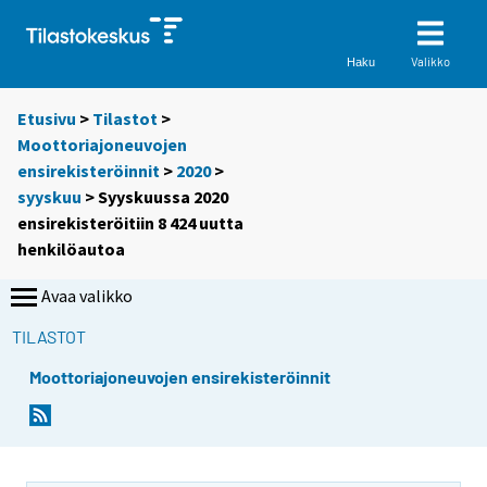
Valikko
Haku
Etusivu
>
Tilastot
>
Moottoriajoneuvojen
ensirekisteröinnit
>
2020
>
syyskuu
> Syyskuussa 2020
ensirekisteröitiin 8 424 uutta
henkilöautoa
Avaa valikko
TILASTOT
Moottoriajoneuvojen ensirekisteröinnit
Y
Y
o
o
u
u
a
a