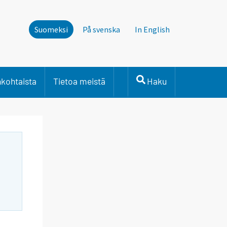
Suomeksi
På svenska
In English
nkohtaista
Tietoa meistä
Haku