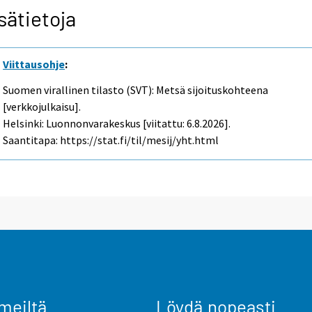
sätietoja
Viittausohje
:
Suomen virallinen tilasto (SVT): Metsä sijoituskohteena
[verkkojulkaisu].
Helsinki: Luonnonvarakeskus [viitattu: 6.8.2026].
Saantitapa: https://stat.fi/til/mesij/yht.html
meiltä
Löydä nopeasti