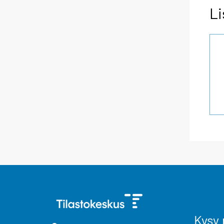
Li
Kysy 