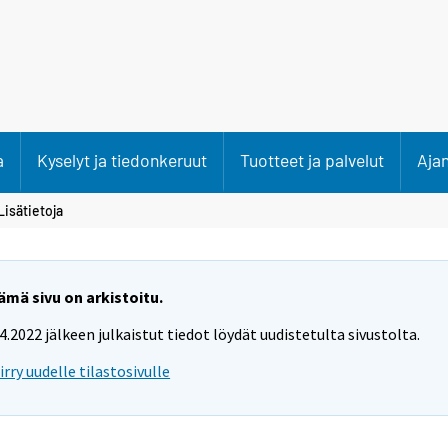
a
Kyselyt ja tiedonkeruut
Tuotteet ja palvelut
Aja
Lisätietoja
ämä sivu on arkistoitu.
.4.2022 jälkeen julkaistut tiedot löydät uudistetulta sivustolta.
iirry uudelle tilastosivulle